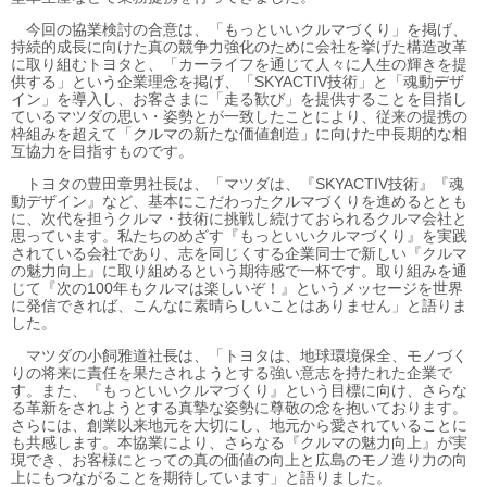
今回の協業検討の合意は、「もっといいクルマづくり」を掲げ、
持続的成長に向けた真の競争力強化のために会社を挙げた構造改革
に取り組むトヨタと、「カーライフを通じて人々に人生の輝きを提
供する」という企業理念を掲げ、「SKYACTIV技術」と「魂動デザ
イン」を導入し、お客さまに「走る歓び」を提供することを目指し
ているマツダの思い・姿勢とが一致したことにより、従来の提携の
枠組みを超えて「クルマの新たな価値創造」に向けた中長期的な相
互協力を目指すものです。
トヨタの豊田章男社長は、「マツダは、『SKYACTIV技術』『魂
動デザイン』など、基本にこだわったクルマづくりを進めるととも
に、次代を担うクルマ・技術に挑戦し続けておられるクルマ会社と
思っています。私たちのめざす『もっといいクルマづくり』を実践
されている会社であり、志を同じくする企業同士で新しい『クルマ
の魅力向上』に取り組めるという期待感で一杯です。取り組みを通
じて『次の100年もクルマは楽しいぞ！』というメッセージを世界
に発信できれば、こんなに素晴らしいことはありません」と語りま
した。
マツダの小飼雅道社長は、「トヨタは、地球環境保全、モノづく
りの将来に責任を果たされようとする強い意志を持たれた企業で
す。また、『もっといいクルマづくり』という目標に向け、さらな
る革新をされようとする真摯な姿勢に尊敬の念を抱いております。
さらには、創業以来地元を大切にし、地元から愛されていることに
も共感します。本協業により、さらなる『クルマの魅力向上』が実
現でき、お客様にとっての真の価値の向上と広島のモノ造り力の向
上にもつながることを期待しています」と語りました。