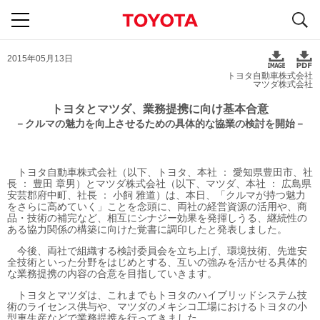
S
navigation
2015年05月13日
トヨタ自動車株式会社
マツダ株式会社
トヨタとマツダ、業務提携に向け基本合意
－クルマの魅力を向上させるための具体的な協業の検討を開始－
トヨタ自動車株式会社（以下、トヨタ、本社 ： 愛知県豊田市、社
長 ： 豊田 章男）とマツダ株式会社（以下、マツダ、本社 ： 広島県
安芸郡府中町、社長 ： 小飼 雅道）は、本日、「クルマが持つ魅力
をさらに高めていく」ことを念頭に、両社の経営資源の活用や、商
品・技術の補完など、相互にシナジー効果を発揮しうる、継続性の
ある協力関係の構築に向けた覚書に調印したと発表しました。
今後、両社で組織する検討委員会を立ち上げ、環境技術、先進安
全技術といった分野をはじめとする、互いの強みを活かせる具体的
な業務提携の内容の合意を目指していきます。
トヨタとマツダは、これまでもトヨタのハイブリッドシステム技
術のライセンス供与や、マツダのメキシコ工場におけるトヨタの小
型車生産などで業務提携を行ってきました。