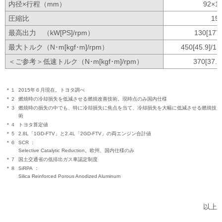
内径×行程（mm）
92×10
圧縮比
15.
最高出力
（kW[PS]/rpm）
130[177]
最大トルク（N･m[kgf･m]/rpm）
450[45.9]/1
ご参考
低速トルク（N･m[kgf･m]/rpm）
370[37.7
＊１
2015年６月現在。トヨタ調べ
＊２
燃焼時の冷却損失を低減させる燃焼改善技術。現時点のみ国内仕様
＊３
燃焼時の損失の中でも、特に冷却損失に焦点を当て、冷却損失を大幅に低減させる燃焼技
術
＊４
トヨタ算定値
＊５
2.8L「1GD-FTV」と2.4L「2GD-FTV」の両エンジン合計値
＊６
SCR
Selective Catalytic Reduction。欧州、国内仕様のみ
＊７
国土交通省の低排出ガス車認定制度
＊８
SiRPA
Silica Reinforced Porous Anodized Aluminum
以上