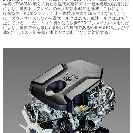
界初のTSWINを取り入れた次世代高断熱ディーゼル燃焼の採用など
により、世界トップレベルの最大熱効率44％を達成。これにより、
従来型の「KDエンジン」と比べ燃費が最大で15％向上するととも
に、ダウンサイズしながら最大トルクは25％、低速トルクは11％向
＊6
上している。また、トヨタ初となる尿素SCR
システムの採用など
により、世界で最も厳しい排出ガス規制である欧州EURO6および平
＊7
成22年（ポスト新長期）排出ガス規制
などに対応する。