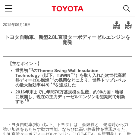
S
navigation
2015年06月19日
トヨタ自動車、新型2.8L直噴ターボディーゼルエンジンを
開発
主なポイント
＊1
世界初
のThermo Swing Wall Insulation
＊2
Technology（以下、TSWIN
）を取り入れた次世代高断
＊3
熱ディーゼル燃焼
の採用などにより、世界トップレベル
＊4
の最大熱効率44％
を達成した
2016年末までに年間70万基規模を生産、約90の国・地域
に展開し、現在の主力ディーゼルエンジンを短期間で刷新
＊5
する
トヨタ自動車(株)（以下、トヨタ）は、低燃費と、発進時から力
強い加速をもたらす動力性能、ならびに高い静粛性を実現させた、
2.8L直噴ターボディーゼルエンジン「1GD-FTV」を新開発した。世