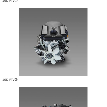
1GD-FTV①
1GD-FTV②