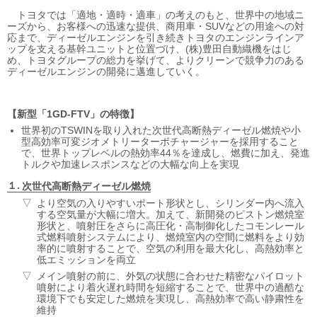
トヨタでは「適地・適時・適車」の考えのもと、世界中の地域ニ
ーズから、お客様への迅速な提供、商用車・SUVなどの用途への対
応まで、ディーゼルエンジンを引き続きトヨタのエンジンラインア
ップを支える基幹ユニットと位置づけ、(株)豊田自動織機をはじ
め、トヨタグループの総力を挙げて、よりクリーンで競争力のある
ディーゼルエンジンの開発に邁進していく。
新型「1GD-FTV」の特徴
世界初のTSWINを取り入れた次世代高断熱ディーゼル燃焼や小
型高効率可変ジオメトリーターボチャージャーを採用すること
で、世界トップレベルの熱効率44％を達成し、燃費に加え、発進
トルクや加速レスポンスなどの大幅な向上を実現
次世代高断熱ディーゼル燃焼
より空気の入りやすいポート形状とし、シリンダー内へ流入
する空気量が大幅に増大。加えて、新開発のピストン燃焼室
形状と、噴射圧をさらに高圧化・高制御化したコモンレール
式燃料噴射システムにより、燃焼室内の空間に燃料をより効
率的に噴射することで、空気の利用を最大化し、高熱効率と
低エミッションを両立
メイン噴射の前に、外気の状態に合わせた精密なパイロット
噴射により着火遅れ時間を短縮することで、世界中の過酷な
環境下でも安定した燃焼を実現し、高熱効率で高い静粛性を
維持