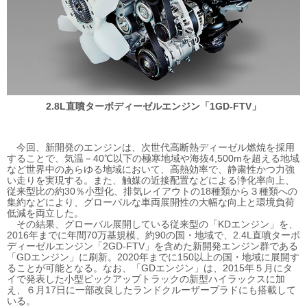
2.8L直噴ターボディーゼルエンジン
「1GD-FTV」
今回、新開発のエンジンは、次世代高断熱ディーゼル燃焼を採用
することで、気温－40℃以下の極寒地域や海抜4,500mを超える地域
など世界中のあらゆる地域において、高熱効率で、静粛性かつ力強
い走りを実現する。また、触媒の近接配置などによる浄化率向上、
従来型比の約30％小型化、排気レイアウトの18種類から３種類への
集約などにより、グローバルな車両展開性の大幅な向上と環境負荷
低減を両立した。
その結果、グローバル展開している従来型の「KDエンジン」を、
2016年までに年間70万基規模、約90の国・地域で、2.4L直噴ターボ
ディーゼルエンジン「2GD-FTV」を含めた新開発エンジン群である
「GDエンジン」に刷新。2020年までに150以上の国・地域に展開す
ることが可能となる。なお、「GDエンジン」は、2015年５月にタ
イで発表した小型ピックアップトラックの新型ハイラックスに加
え、６月17日に一部改良したランドクルーザープラドにも搭載して
いる。