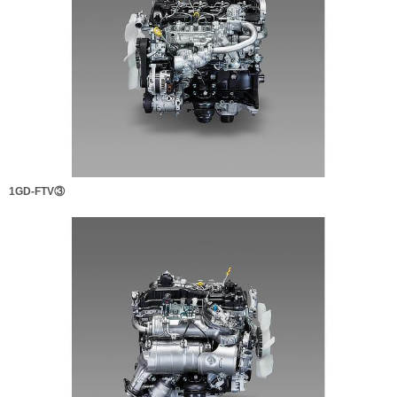
1GD-FTV③