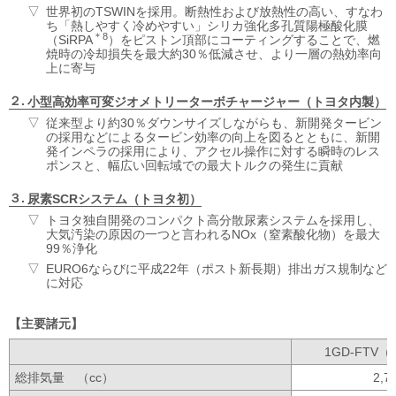
世界初のTSWINを採用。断熱性および放熱性の高い、すなわ
ち「熱しやすく冷めやすい」シリカ強化多孔質陽極酸化膜
＊8
（SiRPA
）をピストン頂部にコーティングすることで、燃
焼時の冷却損失を最大約30％低減させ、より一層の熱効率向
上に寄与
小型高効率可変ジオメトリーターボチャージャー（トヨタ内製）
従来型より約30％ダウンサイズしながらも、新開発タービン
の採用などによるタービン効率の向上を図るとともに、新開
発インペラの採用により、アクセル操作に対する瞬時のレス
ポンスと、幅広い回転域での最大トルクの発生に貢献
尿素SCRシステム（トヨタ初）
トヨタ独自開発のコンパクト高分散尿素システムを採用し、
大気汚染の原因の一つと言われるNOx（窒素酸化物）を最大
99％浄化
EURO6ならびに平成22年（ポスト新長期）排出ガス規制など
に対応
主要諸元
1GD-FTV
総排気量
（cc）
2,7