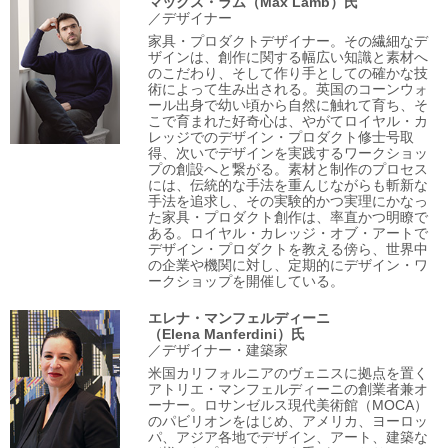
マックス・ラム
（Max Lamb）氏
／デザイナー
家具・プロダクトデザイナー。その繊細なデ
ザインは、創作に関する幅広い知識と素材へ
のこだわり、そして作り手としての確かな技
術によって生み出される。英国のコーンウォ
ール出身で幼い頃から自然に触れて育ち、そ
こで育まれた好奇心は、やがてロイヤル・カ
レッジでのデザイン・プロダクト修士号取
得、次いでデザインを実践するワークショッ
プの創設へと繋がる。素材と制作のプロセス
には、伝統的な手法を重んじながらも斬新な
手法を追求し、その実験的かつ実理にかなっ
た家具・プロダクト創作は、率直かつ明瞭で
ある。ロイヤル・カレッジ・オブ・アートで
デザイン・プロダクトを教える傍ら、世界中
の企業や機関に対し、定期的にデザイン・ワ
ークショップを開催している。
エレナ・マンフェルディーニ
（Elena Manferdini）氏
／デザイナー・建築家
米国カリフォルニアのヴェニスに拠点を置く
アトリエ・マンフェルディーニの創業者兼オ
ーナー。ロサンゼルス現代美術館（MOCA）
のパビリオンをはじめ、アメリカ、ヨーロッ
パ、アジア各地でデザイン、アート、建築な