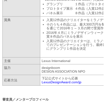
グランプリ
１作品（プロトタイ
プロトタイプ展示
４作品（入賞12作品
パネル展示
８作品（入賞12作
賞典
入賞12作品のクリエイターをミラノデザ
そのうち４作品には、最大300万円を
を通じて2016年１～３月の間で受賞作
2016年４月にミラノデザインウィーク
賞８作品のパネルを展示
入賞12作品のクリエイターは、ミラノデ
てのプレゼンテーションを行う。最終審
にグランプリ１作品を決定
主催
Lexus International
協力
designboom
DESIGN ASSOCIATION NPO
下記公式サイトから応募
応募方法
LexusDesignAward.com/jp
審査員／メンタープロフィール