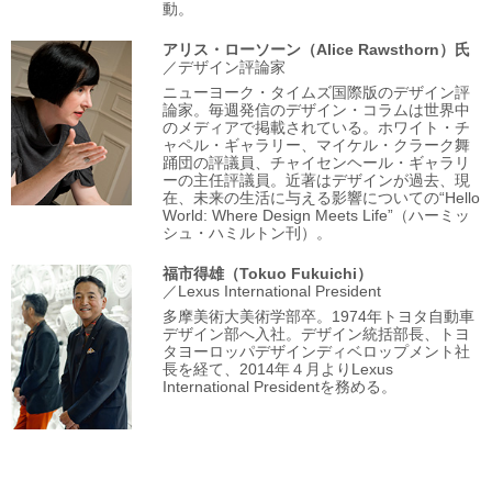
動。
アリス・ローソーン
（Alice Rawsthorn）氏
／デザイン評論家
ニューヨーク・タイムズ国際版のデザイン評
論家。毎週発信のデザイン・コラムは世界中
のメディアで掲載されている。ホワイト・チ
ャペル・ギャラリー、マイケル・クラーク舞
踊団の評議員、チャイセンヘール・ギャラリ
ーの主任評議員。近著はデザインが過去、現
在、未来の生活に与える影響についての“Hello
World: Where Design Meets Life”（ハーミッ
シュ・ハミルトン刊）。
福市得雄
（Tokuo Fukuichi）
／Lexus International President
多摩美術大美術学部卒。1974年トヨタ自動車
デザイン部へ入社。デザイン統括部長、トヨ
タヨーロッパデザインディベロップメント社
長を経て、2014年４月よりLexus
International Presidentを務める。