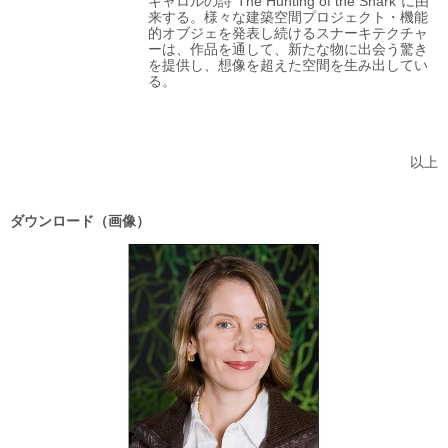
キャロルの詩“The Hunting of the Snark”に由
来する。様々な建築空間プロジェクト・機能
的オブジェを発表し続けるスナーキテクチャ
ーは、作品を通して、新たな物に出会う驚き
を提供し、想像を超えた空間を生み出してい
る。
以上
ダウンロード（画像）