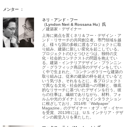
メンター
ネリ・アンド・フー
（Lyndon Neri & Rossana Hu）氏
／建築家・デザイナー
上海に拠点を置くネリ＆フー・デザイン・ア
ンド・リサーチの共同創立者。専門領域を越
え、様々な国の多岐に渡るプロジェクトに取
り組み、建築に新しい変化を起こしている。
プロジェクトのひとつひとつは、独特の文
化・社会的コンテクストの問題を抱えてい
る。建築・インテリアデザイン・プランニン
グ・グラフィック商品等のデザインをしてい
く中で生まれた、“コンテンポラリーな建築の
取り組みは、従来の建築の枠を超えている”と
いう気づき。それをもとに、各プロジェクト
で異なる文化・社会的課題への理解と、徹底
的なリサーチに基づいたデザインを行う。彼
らの仕事は、繊細でありながら、材料、フォ
ルムや光のダイナミックなインタラクション
*
に根ざしており、2014年「Wallpaper
Magazine」のデザイナー・オブ・ザ・イヤー
を受賞、2013年には、U.S. インテリア・デザ
インの殿堂入りを果たした。