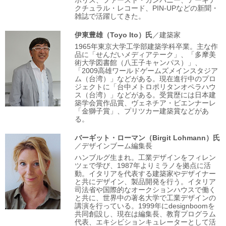
ポリス、ファースト・カンパニー、アーキテ
クチュラル・レコード、PIN-UPなどの新聞・
雑誌で活躍してきた。
伊東豊雄
（Toyo Ito）氏
／建築家
1965年東京大学工学部建築学科卒業。主な作
品に「せんだいメディアテーク」、「多摩美
術大学図書館（八王子キャンパス）」、
「2009高雄ワールドゲームズメインスタジア
ム（台湾）」などがある。現在進行中のプロ
ジェクトに「台中メトロポリタンオペラハウ
ス（台湾）」などがある。受賞歴には日本建
築学会賞作品賞、ヴェネチア・ビエンナーレ
「金獅子賞」、プリツカー建築賞などがあ
る。
バーギット・ローマン
（Birgit Lohmann）氏
／デザインブーム編集長
ハンブルグ生まれ。工業デザインをフィレン
ツェで学び、1987年よりミラノを拠点に活
動。イタリアを代表する建築家やデザイナー
と共にデザイン、製品開発を行う。イタリア
司法省や国際的なオークションハウスで働く
と共に、世界中の著名大学で工業デザインの
講演を行っている。1999年にdesignboomを
共同創設し、現在は編集長、教育プログラム
代表、エキシビションキュレーターとして活