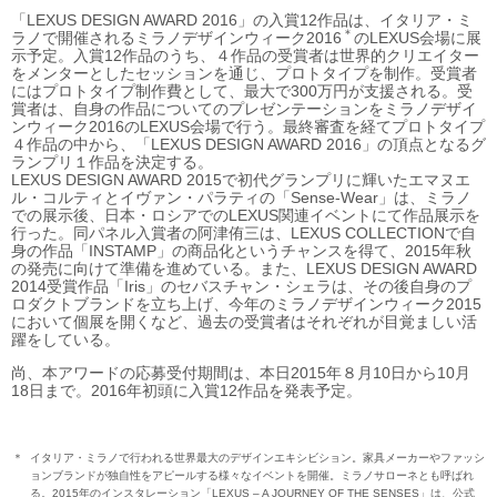
「LEXUS DESIGN AWARD 2016」の入賞12作品は、イタリア・ミ
＊
ラノで開催されるミラノデザインウィーク2016
のLEXUS会場に展
示予定。入賞12作品のうち、４作品の受賞者は世界的クリエイター
をメンターとしたセッションを通じ、プロトタイプを制作。受賞者
にはプロトタイプ制作費として、最大で300万円が支援される。受
賞者は、自身の作品についてのプレゼンテーションをミラノデザイ
ンウィーク2016のLEXUS会場で行う。最終審査を経てプロトタイプ
４作品の中から、「LEXUS DESIGN AWARD 2016」の頂点となるグ
ランプリ１作品を決定する。
LEXUS DESIGN AWARD 2015で初代グランプリに輝いたエマヌエ
ル・コルティとイヴァン・パラティの「Sense-Wear」は、ミラノ
での展示後、日本・ロシアでのLEXUS関連イベントにて作品展示を
行った。同パネル入賞者の阿津侑三は、LEXUS COLLECTIONで自
身の作品「INSTAMP」の商品化というチャンスを得て、2015年秋
の発売に向けて準備を進めている。また、LEXUS DESIGN AWARD
2014受賞作品「Iris」のセバスチャン・シェラは、その後自身のプ
ロダクトブランドを立ち上げ、今年のミラノデザインウィーク2015
において個展を開くなど、過去の受賞者はそれぞれが目覚ましい活
躍をしている。
尚、本アワードの応募受付期間は、本日2015年８月10日から10月
18日まで。2016年初頭に入賞12作品を発表予定。
＊
イタリア・ミラノで行われる世界最大のデザインエキシビション。家具メーカーやファッシ
ョンブランドが独自性をアピールする様々なイベントを開催。ミラノサローネとも呼ばれ
る。2015年のインスタレーション「LEXUS – A JOURNEY OF THE SENSES」は、公式