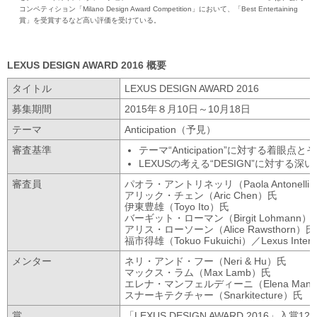
コンペティション「Milano Design Award Competition」において、「Best Entertaining
賞」を受賞するなど高い評価を受けている。
LEXUS DESIGN AWARD 2016
概要
タイトル
LEXUS DESIGN AWARD 2016
募集期間
2015年８月10日～10月18日
テーマ
Anticipation（予見）
審査基準
テーマ“Anticipation”に対する着眼
LEXUSの考える“DESIGN”に対する深
審査員
パオラ・アントリネッリ（Paola Antonelli
アリック・チェン（Aric Chen）氏
伊東豊雄（Toyo Ito）氏
バーギット・ローマン（Birgit Lohmann）
アリス・ローソーン（Alice Rawsthorn）氏
福市得雄（Tokuo Fukuichi）／Lexus Interna
メンター
ネリ・アンド・フー（Neri & Hu）氏
マックス・ラム（Max Lamb）氏
エレナ・マンフェルディーニ（Elena Manfer
スナーキテクチャー（Snarkitecture）氏
賞
「LEXUS DESIGN AWARD 2016」入賞12