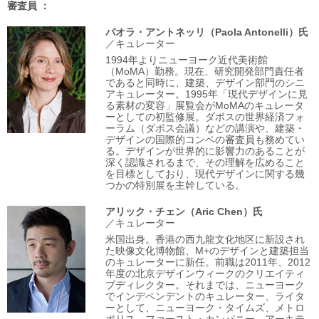
審査員
パオラ・アントネッリ
（Paola Antonelli）氏
／キュレーター
1994年よりニューヨーク近代美術館
（MoMA）勤務。現在、研究開発部門責任者
であると同時に、建築、デザイン部門のシニ
アキュレーター。1995年「現代デザインに見
る素材の変容」展覧会がMoMAのキュレータ
ーとしての初監修展。ダボスの世界経済フォ
ーラム（ダボス会議）などの講演や、建築・
デザインの国際的コンペの審査員も務めてい
る。デザインが世界的に影響力のあることが
深く認識されるまで、その理解を広めること
を目標としており、現代デザインに関する幾
つかの特別展を主幹している。
アリック・チェン
（Aric Chen）氏
／キュレーター
米国出身。香港の西九龍文化地区に新設され
た映像文化博物館、M+のデザインと建築担当
のキュレーターに新任。前職は2011年、2012
年度の北京デザインウィークのクリエイティ
ブディレクター。それまでは、ニューヨーク
でインデペンデントのキュレーター、ライタ
ーとして、ニューヨーク・タイムズ、メトロ