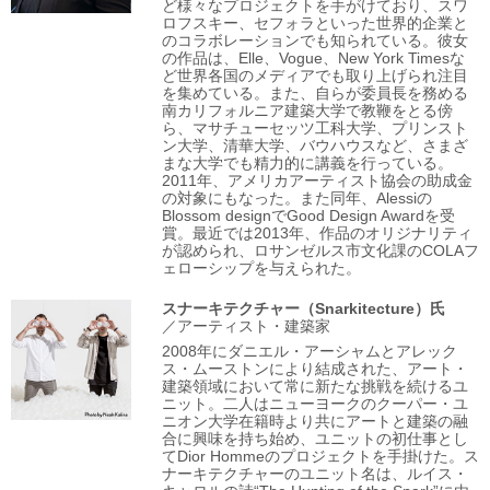
ど様々なプロジェクトを手がけており、スワ
ロフスキー、セフォラといった世界的企業と
のコラボレーションでも知られている。彼女
の作品は、Elle、Vogue、New York Timesな
ど世界各国のメディアでも取り上げられ注目
を集めている。また、自らが委員長を務める
南カリフォルニア建築大学で教鞭をとる傍
ら、マサチューセッツ工科大学、プリンスト
ン大学、清華大学、バウハウスなど、さまざ
まな大学でも精力的に講義を行っている。
2011年、アメリカアーティスト協会の助成金
の対象にもなった。また同年、Alessiの
Blossom designでGood Design Awardを受
賞。最近では2013年、作品のオリジナリティ
が認められ、ロサンゼルス市文化課のCOLAフ
ェローシップを与えられた。
スナーキテクチャー
（Snarkitecture）氏
／アーティスト・建築家
2008年にダニエル・アーシャムとアレック
ス・ムーストンにより結成された、アート・
建築領域において常に新たな挑戦を続けるユ
ニット。二人はニューヨークのクーパー・ユ
ニオン大学在籍時より共にアートと建築の融
合に興味を持ち始め、ユニットの初仕事とし
てDior Hommeのプロジェクトを手掛けた。ス
ナーキテクチャーのユニット名は、ルイス・