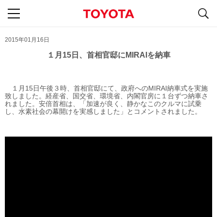
S
navigation
2015年01月16日
１月15日、首相官邸にMIRAIを納車
１月15日午後３時、首相官邸にて、政府へのMIRAI納車式を実施
致しました。経産省、国交省、環境省、内閣官房に１台ずつ納車さ
れました。安倍首相は、「加速が良く、静かなこのクルマに試乗
し、水素社会の幕開けを実感しました」とコメントされました。