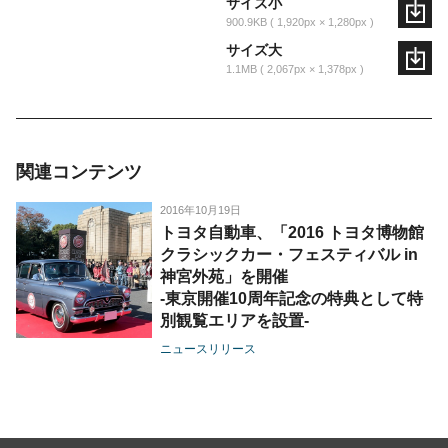
サイズ小
900.9KB
1,920px × 1,280px
サイズ大
1.1MB
2,067px × 1,378px
関連コンテンツ
2016年10月19日
トヨタ自動車、「2016 トヨタ博物館
クラシックカー・フェスティバル in
神宮外苑」を開催
-東京開催10周年記念の特典として特
別観覧エリアを設置-
ニュースリリース