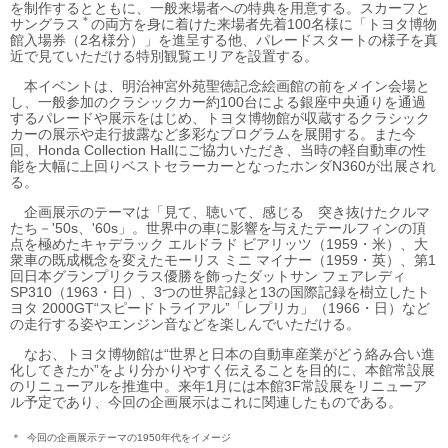
を制作するとともに、一般来場者への特典を用意する。スカーフと
＊
サングラス
の両方を身に着けた来場者先着100名様に「トヨタ博物
館入場券（2名様分）」を進呈する他、パレードスタートの様子を真
近で見ていただける特別観覧エリアを設置する。
本イベントは、明治神宮外苑聖徳記念絵画館の前をメイン会場と
し、一般参加のクラシックカー約100台による銀座中央通りを通過
するパレードや展示をはじめ、トヨタ博物館が収蔵するクラシック
カーの展示や走行披露など多彩なプログラムを展開する。また今
回、Honda Collection Hallにご協力いただき、当時の軽自動車の性
能を大幅に上回りベストセラーカーとなったホンダN360が出展され
る。
企画展示のテーマは「見て、聴いて、感じる 突き抜けたクルマ
たち－'50s、'60s」。世界中の車に影響を与えたテールフィンの頂
点を極めたキャデラック エルドラド ビアリッツ（1959・米）、大
衆車の既成概念を変えたモーリス ミニ マイナー（1959・英）、第1
回日本グランプリクラス優勝を飾ったダットサン フェアレディ
SP310（1963・日）、3つの世界記録と13の国際記録を樹立したト
ヨタ 2000GT“スピードトライアル”「レプリカ」（1966・日）など
の走行する姿やエンジン音などを楽しんでいただける。
なお、トヨタ博物館は“世界と日本の自動車産業がどう絡み合い進
化してきたか”をより分かりやすく伝えることを目的に、本館常設展
のリニューアルを推進中。来年1月には本館3F常設展をリニューア
ル予定であり、今回の企画展示はこれに関連したものである。
＊
今回の企画展示テーマの1950年代をイメージ