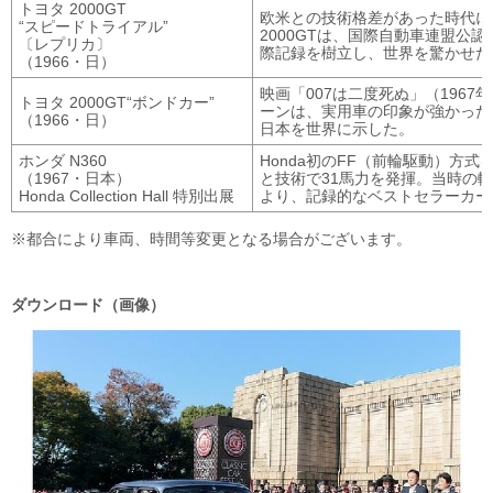
トヨタ 2000GT
欧米との技術格差があった時代に
“スピードトライアル”
2000GTは、国際自動車連盟公
〔レプリカ〕
際記録を樹立し、世界を驚かせた
（1966・日）
映画「007は二度死ぬ」（1967
トヨタ 2000GT
“ボンドカー”
ーンは、実用車の印象が強かった
（1966・日）
日本を世界に示した。
ホンダ N360
Honda初のFF（前輪駆動）方
（1967・日本）
と技術で31馬力を発揮。当時の
Honda Collection Hall
特別出展
より、記録的なベストセラーカー
都合により車両、時間等変更となる場合がございます。
ダウンロード（画像）