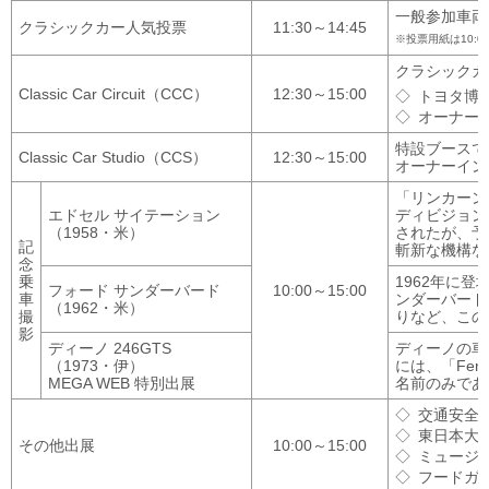
一般参加車両
クラシックカー人気投票
11:30～14:45
投票用紙は10:
クラシックカ
Classic Car Circuit（CCC）
12:30～15:00
トヨタ博
オーナー
特設ブースで
Classic Car Studio（CCS）
12:30～15:00
オーナーイン
「リンカーン
エドセル サイテーション
ディビジョン
（1958・米）
されたが、予
記
斬新な機構な
念
乗
1962年に
フォード サンダーバード
10:00～15:00
車
ンダーバード
（1962・米）
撮
りなど、この
影
ディーノ 246GTS
ディーノの車
（1973・伊）
には、「Fer
MEGA WEB 特別出展
名前のみであ
交通安全
東日本大
その他出展
10:00～15:00
ミュージ
フードガ