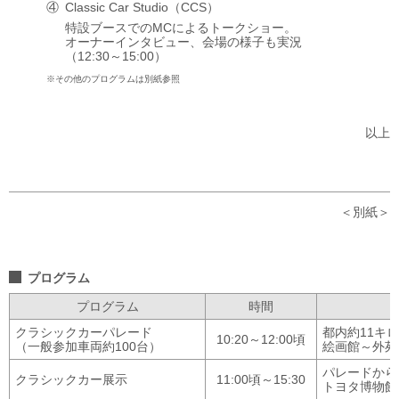
Classic Car Studio（CCS）
特設ブースでのMCによるトークショー。
オーナーインタビュー、
会場の様子も実況
（12:30～15:00）
その他のプログラムは別紙参照
以上
別紙
プログラム
プログラム
時間
クラシックカーパレード
都内約11キ
10:20～12:00頃
（一般参加車両約100台）
絵画館～外苑
パレードから
クラシックカー展示
11:00頃～15:30
トヨタ博物館