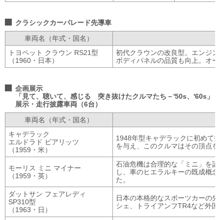
クラシックカーパレード先導車
車両名（年式・国名）
トヨペット クラウン
RS21型
初代クラウンの改良型。エンジン
（1960・日本）
ボディパネルの品質も向上。オー
企画展示
「見て、聴いて、感じる 突き抜けたクルマたち－'50s、'60s」
展示・走行披露車両（6台）
車両名（年式・国名）
キャデラック
1948年型キャデラックに初め
エルドラド ビアリッツ
を与え、このクルマはその頂点を
（1959・米）
石油危機は合理的な「ミニ」を誕
モーリス ミニ マイナー
し、車のヒエラルキーの既成概念
（1959・英）
た。
ダットサン フェアレディ
日本の本格的なスポーツカーの先駆
SP310型
シェ、トライアンフTR4など外
（1963・日）