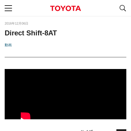
S
navigation
2016年12月06日
Direct Shift-8AT
動画