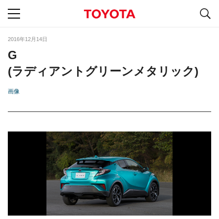
S
navigation
2016年12月14日
G
(ラディアントグリーンメタリック)
画像