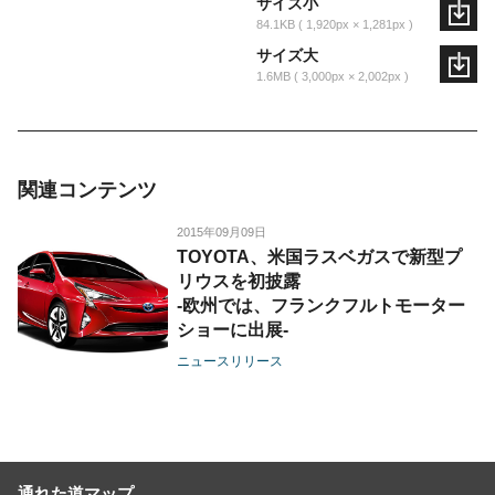
サイズ小
84.1KB
1,920px × 1,281px
サイズ大
1.6MB
3,000px × 2,002px
関連コンテンツ
2015年09月09日
TOYOTA、米国ラスベガスで新型プ
リウスを初披露
-欧州では、フランクフルトモーター
ショーに出展-
ニュースリリース
通れた道マップ