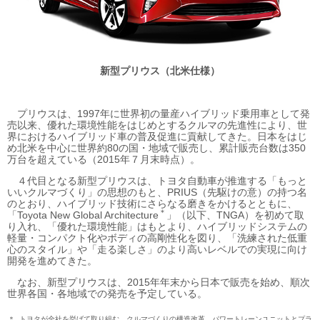
新型プリウス（北米仕様）
プリウスは、1997年に世界初の量産ハイブリッド乗用車として発
売以来、優れた環境性能をはじめとするクルマの先進性により、世
界におけるハイブリッド車の普及促進に貢献してきた。日本をはじ
め北米を中心に世界約80の国・地域で販売し、累計販売台数は350
万台を超えている（2015年７月末時点）。
４代目となる新型プリウスは、トヨタ自動車が推進する「もっと
いいクルマづくり」の思想のもと、PRIUS（先駆けの意）の持つ名
のとおり、ハイブリッド技術にさらなる磨きをかけるとともに、
＊
「Toyota New Global Architecture
」（以下、TNGA）を初めて取
り入れ、「優れた環境性能」はもとより、ハイブリッドシステムの
軽量・コンパクト化やボディの高剛性化を図り、「洗練された低重
心のスタイル」や「走る楽しさ」のより高いレベルでの実現に向け
開発を進めてきた。
なお、新型プリウスは、2015年年末から日本で販売を始め、順次
世界各国・各地域での発売を予定している。
＊
トヨタが全社を挙げて取り組む、クルマづくりの構造改革。パワートレーンユニットとプラ