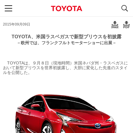
S
navigation
2015年09月09日
TOYOTA、米国ラスベガスで新型プリウスを初披露
－欧州では、フランクフルトモーターショーに出展－
TOYOTAは、９月８日（現地時間）米国ネバダ州・ラスベガスに
おいて新型プリウスを世界初披露し、大胆に変化した先進のスタイ
ルを公開した。