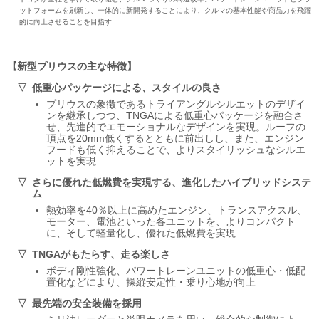
ットフォームを刷新し、一体的に新開発することにより、クルマの基本性能や商品力を飛躍
的に向上させることを目指す
新型プリウスの主な特徴
低重心パッケージによる、スタイルの良さ
プリウスの象徴であるトライアングルシルエットのデザイ
ンを継承しつつ、TNGAによる低重心パッケージを融合さ
せ、先進的でエモーショナルなデザインを実現。ルーフの
頂点を20mm低くするとともに前出しし、また、エンジン
フードも低く抑えることで、よりスタイリッシュなシルエ
ットを実現
さらに優れた低燃費を実現する、進化したハイブリッドシステ
ム
熱効率を40％以上に高めたエンジン、トランスアクスル、
モーター、電池といった各ユニットを、よりコンパクト
に、そして軽量化し、優れた低燃費を実現
TNGAがもたらす、走る楽しさ
ボディ剛性強化、パワートレーンユニットの低重心・低配
置化などにより、操縦安定性・乗り心地が向上
最先端の安全装備を採用