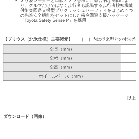
ミリ波レーダーと単眼カメラを用い、総合的な制御によ
り、クルマだけではなく歩行者も認識する歩行者検知機能
付衝突回避支援型プリクラッシュセーフティをはじめ４つ
の先進安全機能をセットにした衝突回避支援パッケージ
「Toyota Safety Sense P」を採用
プリウス（北米仕様）主要諸元
：
［ ］内は従来型との寸法差
全長（mm）
全幅（mm）
全高（mm）
ホイールベース（mm）
以上
ダウンロード（画像）