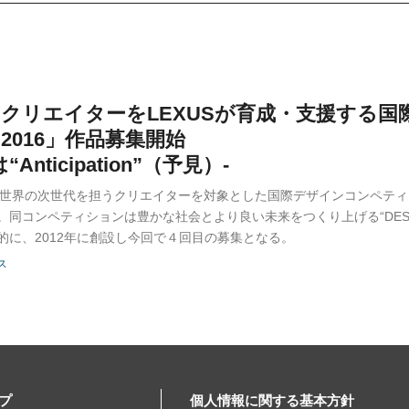
クリエイターをLEXUSが育成・支援する国際デ
 2016」作品募集開始
Anticipation”（予見）-
全世界の次世代を担うクリエイターを対象とした国際デザインコンペティション、
。同コンペティションは豊かな社会とより良い未来をつくり上げる“DES
的に、2012年に創設し今回で４回目の募集となる。
ス
プ
個人情報に関する基本方針