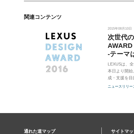
関連コンテンツ
2015年08月10日
次世代の
AWARD
-テーマは“
LEXUSは、
本日より開始
成・支援を目
ニュースリリー
通れた道マップ
サイトマッ