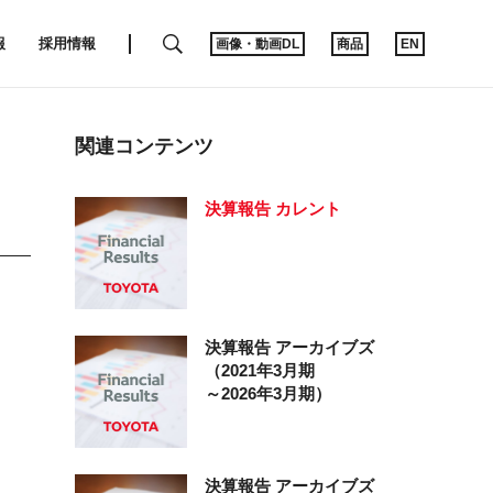
SEARCH
報
採用情報
画像・動画DL
商品
EN
関連コンテンツ
決算報告
カレント
決算報告
アーカイブズ
（2021年3月期
～2026年3月期）
決算報告
アーカイブズ