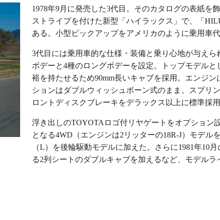
1978年9月に発売した3代目。そのカタログの表紙
ストライプを付けた新型「ハイラックス」で、「HILUX
ある。小型ピックアップをアメリカのように乗用車
3代目には乗用車的な仕様・装備と乗り心地が与えら
ボデーと4種のロングボデーを設定。トップモデルと
裕を持たせるため90mm長いキャブを採用。エンジンは1
ションはダブルウィッシュボーン式のまま、スプリ
ロントディスクブレーキをデラックス以上に標準採
浮き出しのTOYOTAロゴ付リヤゲートをオプション設
となる4WD（エンジンは2リッターの18R-J）モデ
（L）を後輪駆動モデルに加えた。さらに1981年1
る2列シートのダブルキャブを加えるなど、モデルラ