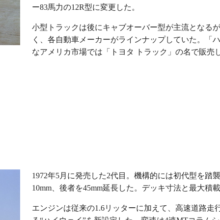
ー83馬力の12R型に変更した。
小型トラックは後にキャブオーバー型が主流となる
く、各自動車メーカーがラインナップしていた。「
なアメリカ市場では「トヨタ トラック」の名で販売
1972年5月に発売した2代目。機構的には初代型を
10mm、後者を45mm延長した。デッキ寸法と最大積
エンジンは従来の1.6リッターに加えて、高速道路走行を