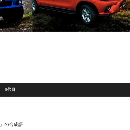
8代目
y」の合成語