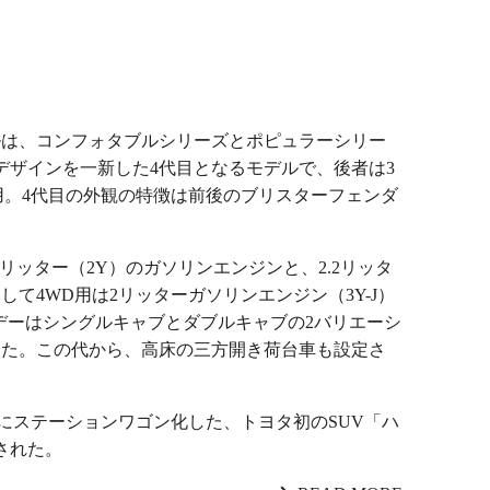
デルは、コンフォタブルシリーズとポピュラーシリー
デザインを一新した4代目となるモデルで、後者は3
用。4代目の外観の特徴は前後のブリスターフェンダ
.8リッター（2Y）のガソリンエンジンと、2.2リッタ
して4WD用は2リッターガソリンエンジン（3Y-J）
ボデーはシングルキャブとダブルキャブの2バリエーシ
した。この代から、高床の三方開き荷台車も設定さ
スにステーションワゴン化した、トヨタ初のSUV「ハ
された。