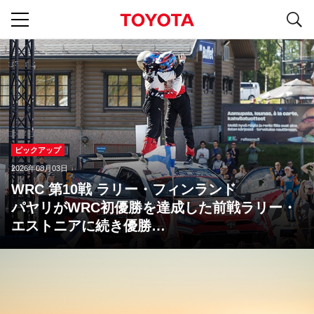
S
navigation
ピックアップ
2026年08月03日
WRC 第10戦 ラリー・フィンランド
パヤリがWRC初優勝を達成した前戦ラリー・
エストニアに続き優勝
ソルベルグは2位、エバンスは3位に入りTGR-
WRTが表彰台を独占