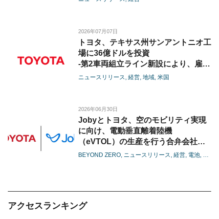
より、港湾・コンテナ物流のさらなる
効率化を推進-
2026年07月07日
トヨタ、テキサス州サンアントニオ工
場に36億ドルを投資
-第2車両組立ライン新設により、雇用
創出と生産能力拡大を推進-
ニュースリリース
経営
地域
米国
2026年06月30日
Jobyとトヨタ、空のモビリティ実現
に向け、電動垂直離着陸機
（eVTOL）の生産を行う合弁会社の
設立に着手
BEYOND ZERO
ニュースリリース
経営
電池
カー
-商用生産に向けた体制整備を本格化
し、機体の量産に向けた準備に着手-
アクセスランキング