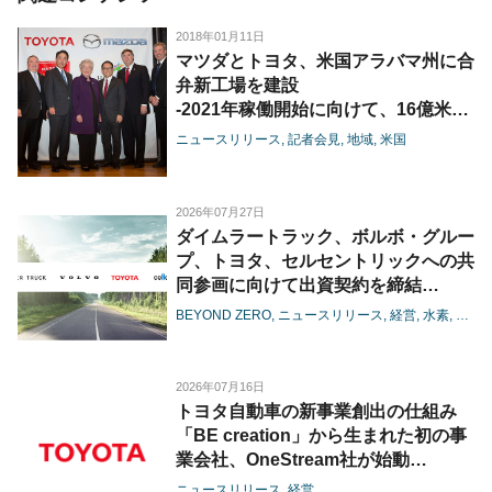
2018年01月11日
マツダとトヨタ、米国アラバマ州に合
弁新工場を建設
-2021年稼働開始に向けて、16億米ド
ルを投資し、約4000名を雇用-
ニュースリリース
記者会見
地域
米国
2026年07月27日
ダイムラートラック、ボルボ・グルー
プ、トヨタ、セルセントリックへの共
同参画に向けて出資契約を締結
-燃料電池の大型商用領域における協
BEYOND ZERO
ニュースリリース
経営
水素
電池
業が進展-
2026年07月16日
トヨタ自動車の新事業創出の仕組み
「BE creation」から生まれた初の事
業会社、OneStream社が始動
-OneStream社への3社の資本参画に
ニュースリリース
経営