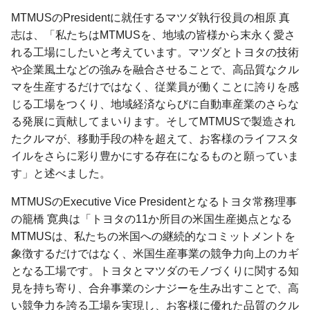
MTMUSのPresidentに就任するマツダ執行役員の相原 真
志は、「私たちはMTMUSを、地域の皆様から末永く愛さ
れる工場にしたいと考えています。マツダとトヨタの技術
や企業風土などの強みを融合させることで、高品質なクル
マを生産するだけではなく、従業員が働くことに誇りを感
じる工場をつくり、地域経済ならびに自動車産業のさらな
る発展に貢献してまいります。そしてMTMUSで製造され
たクルマが、移動手段の枠を超えて、お客様のライフスタ
イルをさらに彩り豊かにする存在になるものと願っていま
す」と述べました。
MTMUSのExecutive Vice Presidentとなるトヨタ常務理事
の籠橋 寛典は「トヨタの11か所目の米国生産拠点となる
MTMUSは、私たちの米国への継続的なコミットメントを
象徴するだけではなく、米国生産事業の競争力向上のカギ
となる工場です。トヨタとマツダのモノづくりに関する知
見を持ち寄り、合弁事業のシナジーを生み出すことで、高
い競争力を誇る工場を実現し、お客様に優れた品質のクル