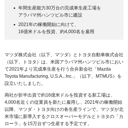
年間生産能力30万台の完成車生産工場を
アラバマ州
ハンツビル市
に
建設
2021年の稼働開始に向けて、
16億米ドルを投資、
約4,000名を雇用
マツダ株式会社（以下、マツダ）とトヨタ自動車株式会社
（以下、トヨタ）は、米国アラバマ州ハンツビル市におい
て2021年より完成車生産を行う合弁新会社「Mazda
Toyota Manufacturing, U.S.A., Inc.」（以下、MTMUS）を
設立いたしました。
両社が折半出資で約16億米ドルを投資する新工場は、
4,000名近くの従業員を新たに雇用し、2021年の稼働開始
以降、マツダ・トヨタ向けの各生産ラインで、マツダが北
米市場に新導入するクロスオーバーモデルとトヨタの「カ
ローラ」を15万台ずつ生産する予定です。