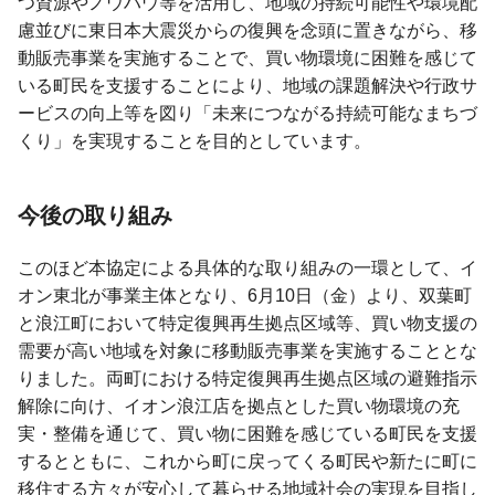
つ資源やノウハウ等を活用し、地域の持続可能性や環境配
慮並びに東日本大震災からの復興を念頭に置きながら、移
動販売事業を実施することで、買い物環境に困難を感じて
いる町民を支援することにより、地域の課題解決や行政サ
ービスの向上等を図り「未来につながる持続可能なまちづ
くり」を実現することを目的としています。
今後の取り組み
このほど本協定による具体的な取り組みの一環として、イ
オン東北が事業主体となり、6月10日（金）より、双葉町
と浪江町において特定復興再生拠点区域等、買い物支援の
需要が高い地域を対象に移動販売事業を実施することとな
りました。両町における特定復興再生拠点区域の避難指示
解除に向け、イオン浪江店を拠点とした買い物環境の充
実・整備を通じて、買い物に困難を感じている町民を支援
するとともに、これから町に戻ってくる町民や新たに町に
移住する方々が安心して暮らせる地域社会の実現を目指し