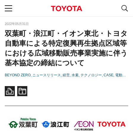
S
navigation
2022年05月31日
双葉町・浪江町・イオン東北・トヨタ
自動車による特定復興再生拠点区域等
における広域移動販売事業実施に伴う
基本協定の締結について
BEYOND ZERO
ニュースリリース
経営
水素
テクノロジー
CASE
電動化
東