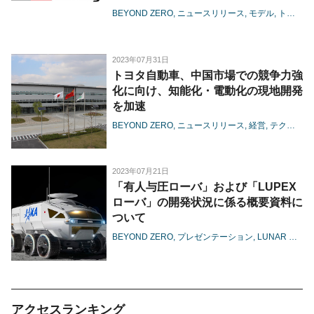
-「MORIZO Garage」をメインテーマ
BEYOND ZERO
ニュースリリース
モデル
トヨタ
とした出展内容を発表-
2023年07月31日
トヨタ自動車、中国市場での競争力強
化に向け、知能化・電動化の現地開発
を加速
BEYOND ZERO
ニュースリリース
経営
テクノロジー
2023年07月21日
「有人与圧ローバ」および「LUPEX
ローバ」の開発状況に係る概要資料に
ついて
BEYOND ZERO
プレゼンテーション
LUNAR CRUISER
アクセスランキング