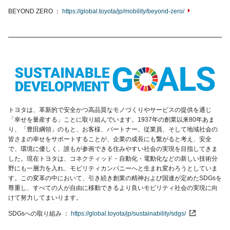
BEYOND ZERO
https://global.toyota/jp/mobility/beyond-zero/
トヨタは、革新的で安全かつ高品質なモノづくりやサービスの提供を通じ
「幸せを量産する」ことに取り組んでいます。1937年の創業以来80年あま
り、「豊田綱領」のもと、お客様、パートナー、従業員、そして地域社会の
皆さまの幸せをサポートすることが、企業の成長にも繋がると考え、安全
で、環境に優しく、誰もが参画できる住みやすい社会の実現を目指してきま
した。現在トヨタは、コネクティッド・自動化・電動化などの新しい技術分
野にも一層力を入れ、モビリティカンパニーへと生まれ変わろうとしていま
す。この変革の中において、引き続き創業の精神および国連が定めたSDGsを
尊重し、すべての人が自由に移動できるより良いモビリティ社会の実現に向
けて努力してまいります。
SDGsへの取り組み
https://global.toyota/jp/sustainability/sdgs/