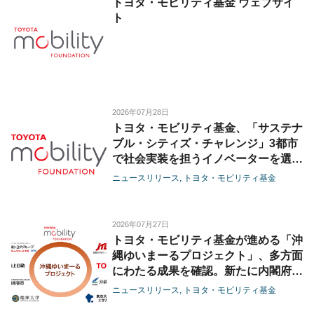
トヨタ・モビリティ基金 ウェブサイ
ト
2026年07月28日
トヨタ・モビリティ基金、「サステナ
ブル・シティズ・チャレンジ」3都市
で社会実装を担うイノベーターを選定
デトロイト、バラナシ、ベネチアで実
ニュースリリース
トヨタ・モビリティ基金
装フェーズへ
2026年07月27日
トヨタ・モビリティ基金が進める「沖
縄ゆいまーるプロジェクト」、多方面
にわたる成果を確認。新たに内閣府沖
縄総合事務局が参画、沖縄トヨタグル
ニュースリリース
トヨタ・モビリティ基金
ープにも拡充して交通事故ゼロを目指