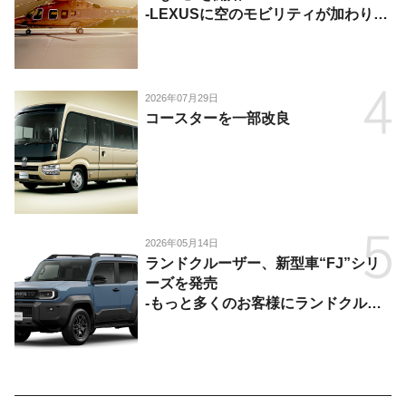
-LEXUSに空のモビリティが加わり、
陸・海・空がつながる移動体験を提
供-
2026年07月29日
コースターを一部改良
2026年05月14日
ランドクルーザー、新型車“FJ”シリ
ーズを発売
-もっと多くのお客様にランドクルー
ザーを楽しんでいただくために、扱い
やすいサイズとし、より気軽に「移動
の自由」を提供-