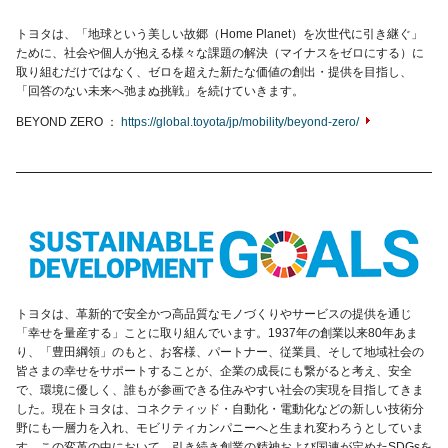
トヨタは、「地球という美しい故郷（Home Planet）を次世代に引き継ぐ」
ために、社会や個人が抱える様々な課題の解決（マイナスをゼロにする）に
取り組むだけではなく、ゼロを超えた新たな価値の創出・提供を目指し、
「回答のない未来へ弛まぬ挑戦」を続けていきます。
BEYOND ZERO
https://global.toyota/jp/mobility/beyond-zero/
トヨタは、革新的で安全かつ高品質なモノづくりやサービスの提供を通じ
「幸せを量産する」ことに取り組んでいます。1937年の創業以来80年あま
り、「豊田綱領」のもと、お客様、パートナー、従業員、そして地域社会の
皆さまの幸せをサポートすることが、企業の成長にも繋がると考え、安全
で、環境に優しく、誰もが参画できる住みやすい社会の実現を目指してきま
した。現在トヨタは、コネクティッド・自動化・電動化などの新しい技術分
野にも一層力を入れ、モビリティカンパニーへと生まれ変わろうとしていま
す。この変革の中において、引き続き創業の精神および国連が定めたSDGsを