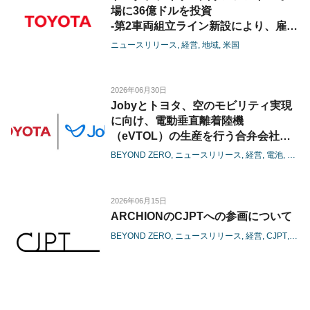
場に36億ドルを投資
-第2車両組立ライン新設により、雇用
創出と生産能力拡大を推進-
ニュースリリース
経営
地域
米国
2026年06月30日
Jobyとトヨタ、空のモビリティ実現
に向け、電動垂直離着陸機
（eVTOL）の生産を行う合弁会社の
設立に着手
BEYOND ZERO
ニュースリリース
経営
電池
カー
-商用生産に向けた体制整備を本格化
し、機体の量産に向けた準備に着手-
2026年06月15日
ARCHIONのCJPTへの参画について
BEYOND ZERO
ニュースリリース
経営
CJPT
カー