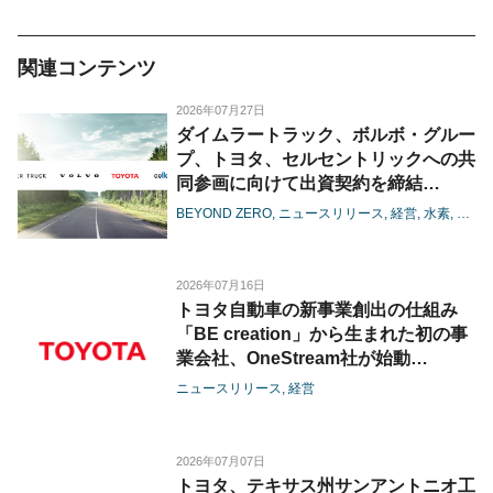
関連コンテンツ
2026年07月27日
ダイムラートラック、ボルボ・グルー
プ、トヨタ、セルセントリックへの共
同参画に向けて出資契約を締結
-燃料電池の大型商用領域における協
BEYOND ZERO
ニュースリリース
経営
水素
電池
業が進展-
2026年07月16日
トヨタ自動車の新事業創出の仕組み
「BE creation」から生まれた初の事
業会社、OneStream社が始動
-OneStream社への3社の資本参画に
ニュースリリース
経営
より、港湾・コンテナ物流のさらなる
効率化を推進-
2026年07月07日
トヨタ、テキサス州サンアントニオ工