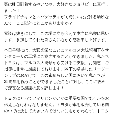
実は昨日到着するやいなや、大好きなジョリビーに直行し
ました！
フライドチキンとスパゲッティが同時にいただける場所な
んて、ここ以外にどこかありますか？
冗談は抜きにして、この場に立ち会えて本当に光栄に思い
ます。参加してくれた皆さんに心から感謝申し上げます。
本日早朝には、大変光栄なことにマルコス大統領閣下をサ
ンタローサの工場にご案内することができました。私たち
トヨタは、マルコス大統領から受けるご支援、お知恵、ご
指導に非常に感謝しております。閣下の卓越したリーダー
シップのおかげで、この素晴らしい国において私たちが
35周年を祝うことができましたことに対し、ここに改め
て深甚なる感謝の意を評します！
トヨタにとってフィリピンがいかに重要な国であるかをお
伝えしなければなりません。トヨタが車を販売している国
の中では決して大きい方ではないにもかかわらず、トヨタ