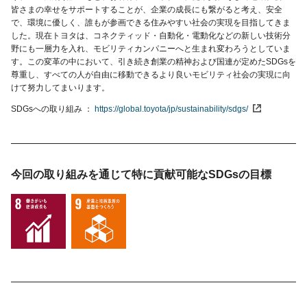
皆さまの幸せをサポートすることが、企業の成長にも繋がると考え、安全
で、環境に優しく、誰もが参画できる住みやすい社会の実現を目指してきま
した。現在トヨタは、コネクティッド・自動化・電動化などの新しい技術分
野にも一層力を入れ、モビリティカンパニーへと生まれ変わろうとしていま
す。この変革の中において、引き続き創業の精神および国連が定めたSDGsを
尊重し、すべての人が自由に移動できるより良いモビリティ社会の実現に向
けて努力してまいります。
SDGsへの取り組み
https://global.toyota/jp/sustainability/sdgs/
今回の取り組みを通じて特に貢献可能な
SDGsの目標