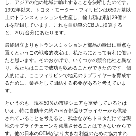
し、アジアの他の地域に輸出することを決断したのです。
1992年以来、トヨタ・モーター・フィリピンは650万基以
上のトランスミッションを生産し、輸出額は累計29億ド
ルを記録しています。これを自動車のCBUに換算する
と、20万台分にあたります。
最終組立よりもトランスミッションと部品の輸出に重点を
置くというこの戦略的決定は、私たちにとって有利に働い
たと思います。そのおかげで、いくつかの競合他社と異な
り、私たちはここで成功を収めることができたのです。個
人的には、ここフィリピンで地元のサプライヤーを育成す
るために、業界として団結する必要があると考えていま
す。
というのも、現在50％の市場シェアを享受しているとは
いえ、特に自動車の約75％が部品サプライヤーから供給
されていることを考えると、残念ながらトヨタだけでは現
地のサプライチェーンを発展させることはできないからで
す。他の日本のOEMがより大きな利益のために協力すれ