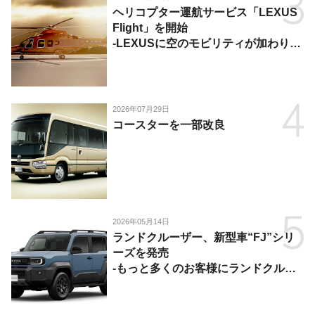
ヘリコプター運航サービス「LEXUS
Flight」を開始
-LEXUSに空のモビリティが加わり、
陸・海・空がつながる移動体験を提
供-
2026年07月29日
コースターを一部改良
2026年05月14日
ランドクルーザー、新型車“FJ”シリ
ーズを発売
-もっと多くのお客様にランドクルー
ザーを楽しんでいただくために、扱い
やすいサイズとし、より気軽に「移動
の自由」を提供-