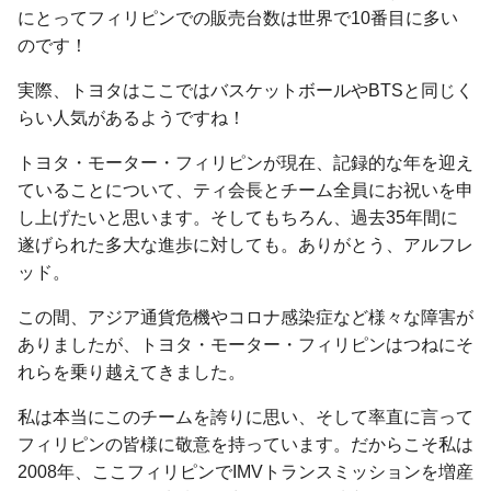
にとってフィリピンでの販売台数は世界で10番目に多い
のです！
実際、トヨタはここではバスケットボールやBTSと同じく
らい人気があるようですね！
トヨタ・モーター・フィリピンが現在、記録的な年を迎え
ていることについて、ティ会長とチーム全員にお祝いを申
し上げたいと思います。そしてもちろん、過去35年間に
遂げられた多大な進歩に対しても。ありがとう、アルフレ
ッド。
この間、アジア通貨危機やコロナ感染症など様々な障害が
ありましたが、トヨタ・モーター・フィリピンはつねにそ
れらを乗り越えてきました。
私は本当にこのチームを誇りに思い、そして率直に言って
フィリピンの皆様に敬意を持っています。だからこそ私は
2008年、ここフィリピンでIMVトランスミッションを増産