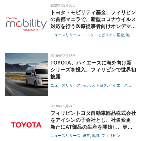
2020年05月08日
トヨタ・モビリティ基金、フィリピン
の首都マニラで、新型コロナウイルス
対応を行う医療従事者向けオンデマン
ド送迎サービスを開始
ニュースリリース
トヨタ・モビリティ基金
地域
フ
2019年02月18日
TOYOTA、ハイエースに海外向け新
シリーズを投入、フィリピンで世界初
披露
-新興国を中心に、高い耐久性と信頼
ニュースリリース
モデル
トヨタ
ハイエース バン
性で人々の移動やビジネスをサポー
ト-
2018年05月24日
フィリピントヨタ自動車部品株式会社
をアイシンの子会社とし、社名変更
新たにAT部品の生産を開始し、更な
る事業競争力強化を目指す
ニュースリリース
経営
地域
フィリピン