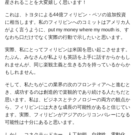
産されることを大変嬉しく思います！
これは、トヨタによる44億フィリピン・ペソの追加投資
に相当します。私のフィリピンへのコミットはアメリカ人
がよく言うように、put my money where my mouth is、す
なわち口だけでなく実際の行動で示したいと思います。
実際、私にとってフィリピンは米国を思い起こさせます。
たぶん、みなさんが私よりも英語を上手に話すからかもし
れませんが、同じ楽観主義と生きる力を持っているからか
もしれません。
そして、私たちがこの業界の次のフロンティアへと進むと
き、成功するのは創造的で楽観的であり続ける人たちだと
思います。私は、ビジネスとテクノロジーの両方の観点か
ら、フィリピンには大きな成長の可能性があると信じてい
ます。実際、フィリピンがアジアのシリコンバレーになる
可能性は十分にあると思います。
しかし、コネクテッドカー、人工知能、自律性、電動化、