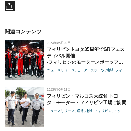
関連コンテンツ
2023年08月29日
フィリピントヨタ35周年でGRフェス
ティバル開催
-フィリピンのモータースポーツファ
ン、モリゾウのかけ声で“I love
ニュースリリース
モータースポーツ
地域
フィリピン
cars!”-
2023年08月22日
フィリピン・マルコス大統領 トヨ
タ・モーター・フィリピン工場ご訪問
ニュースリリース
経営
地域
フィリピン
トップメッセージ