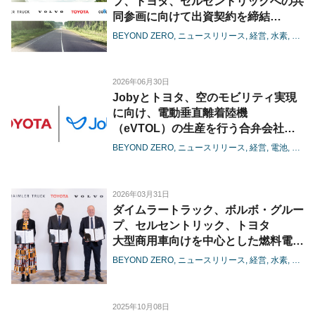
プ、トヨタ、セルセントリックへの共
同参画に向けて出資契約を締結
-燃料電池の大型商用領域における協
BEYOND ZERO
ニュースリリース
経営
水素
電池
業が進展-
2026年06月30日
Jobyとトヨタ、空のモビリティ実現
に向け、電動垂直離着陸機
（eVTOL）の生産を行う合弁会社の
設立に着手
BEYOND ZERO
ニュースリリース
経営
電池
カー
-商用生産に向けた体制整備を本格化
し、機体の量産に向けた準備に着手-
2026年03月31日
ダイムラートラック、ボルボ・グルー
プ、セルセントリック、トヨタ
大型商用車向けを中心とした燃料電池
で協業、基本合意書を締結
BEYOND ZERO
ニュースリリース
経営
水素
電池
2025年10月08日