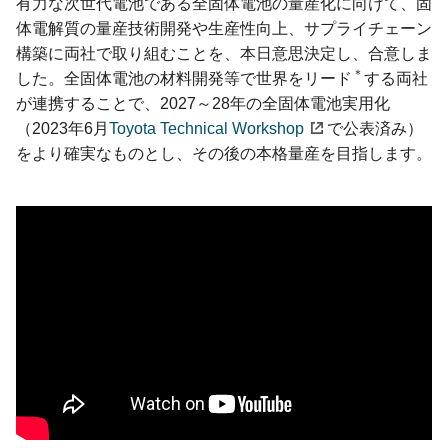
有力な次世代電池である全固体電池の量産化に向けて、固
体電解質の量産技術開発や生産性向上、サプライチェーン
構築に両社で取り組むことを、本日意思決定し、合意しま
＊
した。全固体電池の材料開発等で世界をリード
する両社
が連携することで、2027～28年の全固体電池実用化
（2023年6月
Toyota Technical Workshop
で公表済み）
をより確実なものとし、その後の本格量産を目指します。