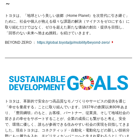
～
トヨタは、「地球という美しい故郷（Home Planet）を次世代に引き継ぐ」
ために、社会や個人が抱える様々な課題の解決（マイナスをゼロにする）に
取り組むだけではなく、ゼロを超えた新たな価値の創出・提供を目指し、
「回答のない未来へ弛まぬ挑戦」を続けていきます。
BEYOND ZERO
https://global.toyota/jp/mobility/beyond-zero/
トヨタは、革新的で安全かつ高品質なモノづくりやサービスの提供を通じ
「幸せを量産する」ことに取り組んでいます。1937年の創業以来80年あま
り、「豊田綱領」のもと、お客様、パートナー、従業員、そして地域社会の
皆さまの幸せをサポートすることが、企業の成長にも繋がると考え、安全
で、環境に優しく、誰もが参画できる住みやすい社会の実現を目指してきま
した。現在トヨタは、コネクティッド・自動化・電動化などの新しい技術分
野にも一層力を入れ、モビリティカンパニーへと生まれ変わろうとしていま