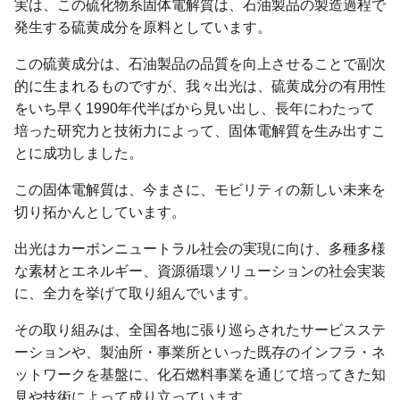
実は、この硫化物系固体電解質は、石油製品の製造過程で
発生する硫黄成分を原料としています。
この硫黄成分は、石油製品の品質を向上させることで副次
的に生まれるものですが、我々出光は、硫黄成分の有用性
をいち早く1990年代半ばから見い出し、長年にわたって
培った研究力と技術力によって、固体電解質を生み出すこ
とに成功しました。
この固体電解質は、今まさに、モビリティの新しい未来を
切り拓かんとしています。
出光はカーボンニュートラル社会の実現に向け、多種多様
な素材とエネルギー、資源循環ソリューションの社会実装
に、全力を挙げて取り組んでいます。
その取り組みは、全国各地に張り巡らされたサービスステ
ーションや、製油所・事業所といった既存のインフラ・ネ
ットワークを基盤に、化石燃料事業を通じて培ってきた知
見や技術によって成り立っています。