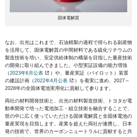
固体電解質
なお、出光はこれまで、石油精製の過程で得られる副産物
を活用して、固体電解質の中間材料である硫化リチウムの
製造技術を培い、安定供給体制の構築を目指した量産技術
の開発に取り組んできました。小型実証設備の能力増強
（
2023年6月公表
）や、量産実証（パイロット）装置
の建設計画（
2022年4月公表
）を着実に進め、2027～
2028年の全固体電池実用化に貢献して参ります。
両社の材料開発技術と、出光の材料製造技術、トヨタが電
動車開発で培った電池加工・組立技術を融合することで、
世の中に広く使っていただける固体電解質と全固体電池の
量産実現を目指します。産業を超えた両社が連携し、日本
発の技術で、世界のカーボンニュートラルに貢献すると共