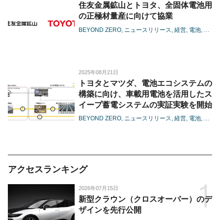
住友金属鉱山とトヨタ、全固体電池用
の正極材量産に向けて協業
BEYOND ZERO
ニュースリリース
経営
電池
BEV
2025年08月21日
トヨタとマツダ、電池エコシステムの
構築に向け、車載用電池を活用したス
イープ蓄電システムの実証実験を開始
BEYOND ZERO
ニュースリリース
経営
電池
カー
アクセスランキング
2026年07月15日
新型クラウン（クロスオーバー）のデ
ザインを先行公開