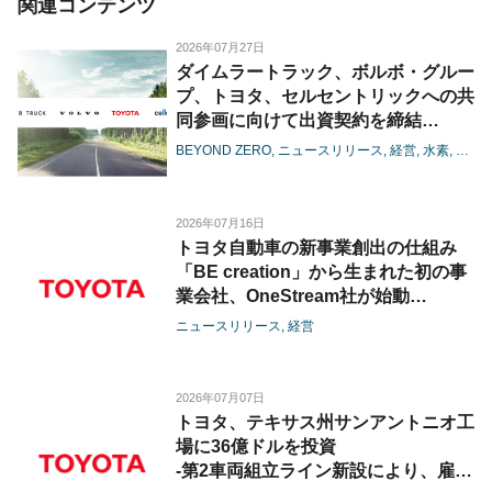
関連コンテンツ
2026年07月27日
ダイムラートラック、ボルボ・グルー
プ、トヨタ、セルセントリックへの共
同参画に向けて出資契約を締結
-燃料電池の大型商用領域における協
BEYOND ZERO
ニュースリリース
経営
水素
電池
業が進展-
2026年07月16日
トヨタ自動車の新事業創出の仕組み
「BE creation」から生まれた初の事
業会社、OneStream社が始動
-OneStream社への3社の資本参画に
ニュースリリース
経営
より、港湾・コンテナ物流のさらなる
効率化を推進-
2026年07月07日
トヨタ、テキサス州サンアントニオ工
場に36億ドルを投資
-第2車両組立ライン新設により、雇用