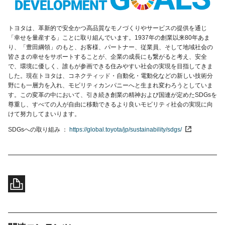
トヨタは、革新的で安全かつ高品質なモノづくりやサービスの提供を通じ
「幸せを量産する」ことに取り組んでいます。1937年の創業以来80年あま
り、「豊田綱領」のもと、お客様、パートナー、従業員、そして地域社会の
皆さまの幸せをサポートすることが、企業の成長にも繋がると考え、安全
で、環境に優しく、誰もが参画できる住みやすい社会の実現を目指してきま
した。現在トヨタは、コネクティッド・自動化・電動化などの新しい技術分
野にも一層力を入れ、モビリティカンパニーへと生まれ変わろうとしていま
す。この変革の中において、引き続き創業の精神および国連が定めたSDGsを
尊重し、すべての人が自由に移動できるより良いモビリティ社会の実現に向
けて努力してまいります。
SDGsへの取り組み
https://global.toyota/jp/sustainability/sdgs/