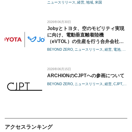
創出と生産能力拡大を推進-
ニュースリリース
経営
地域
米国
2026年06月30日
Jobyとトヨタ、空のモビリティ実現
に向け、電動垂直離着陸機
（eVTOL）の生産を行う合弁会社の
設立に着手
BEYOND ZERO
ニュースリリース
経営
電池
カー
-商用生産に向けた体制整備を本格化
し、機体の量産に向けた準備に着手-
2026年06月15日
ARCHIONのCJPTへの参画について
BEYOND ZERO
ニュースリリース
経営
CJPT
カー
アクセスランキング