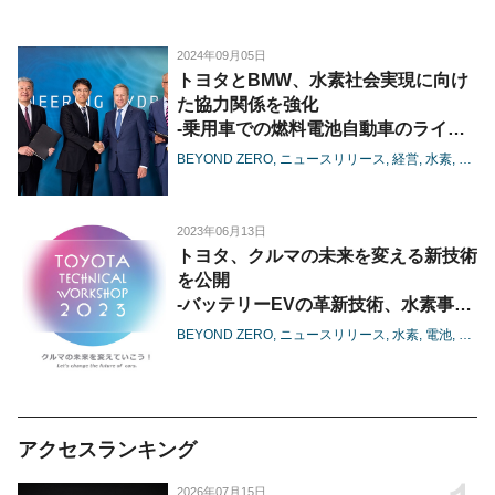
2024年09月05日
トヨタとBMW、水素社会実現に向け
た協力関係を強化
-乗用車での燃料電池自動車のライン
ナップ拡大を見据え、第3世代の燃料
BEYOND ZERO
ニュースリリース
経営
水素
電池
電池システムを共同開発、インフラ整
備も推進-
2023年06月13日
トヨタ、クルマの未来を変える新技術
を公開
-バッテリーEVの革新技術、水素事業
の確立を柱に、技術の力で未来を切り
BEYOND ZERO
ニュースリリース
水素
電池
BEV
拓く-
アクセスランキング
2026年07月15日