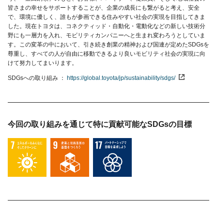
皆さまの幸せをサポートすることが、企業の成長にも繋がると考え、安全
で、環境に優しく、誰もが参画できる住みやすい社会の実現を目指してきま
した。現在トヨタは、コネクティッド・自動化・電動化などの新しい技術分
野にも一層力を入れ、モビリティカンパニーへと生まれ変わろうとしていま
す。この変革の中において、引き続き創業の精神および国連が定めたSDGsを
尊重し、すべての人が自由に移動できるより良いモビリティ社会の実現に向
けて努力してまいります。
SDGsへの取り組み
https://global.toyota/jp/sustainability/sdgs/
今回の取り組みを通じて特に貢献可能な
SDGsの目標