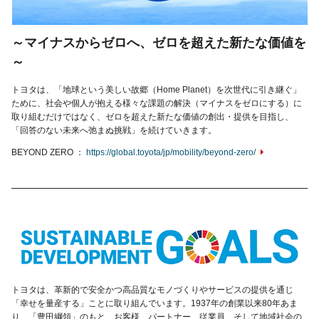
～マイナスからゼロへ、ゼロを超えた新たな価値を
～
トヨタは、「地球という美しい故郷（Home Planet）を次世代に引き継ぐ」
ために、社会や個人が抱える様々な課題の解決（マイナスをゼロにする）に
取り組むだけではなく、ゼロを超えた新たな価値の創出・提供を目指し、
「回答のない未来へ弛まぬ挑戦」を続けていきます。
BEYOND ZERO
https://global.toyota/jp/mobility/beyond-zero/
トヨタは、革新的で安全かつ高品質なモノづくりやサービスの提供を通じ
「幸せを量産する」ことに取り組んでいます。1937年の創業以来80年あま
り、「豊田綱領」のもと、お客様、パートナー、従業員、そして地域社会の