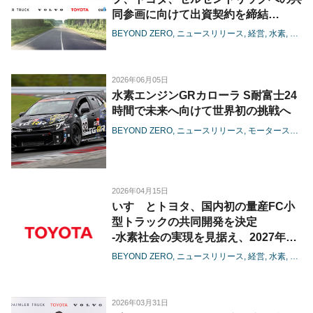
同参画に向けて出資契約を締結
-燃料電池の大型商用領域における協
BEYOND ZERO
ニュースリリース
経営
水素
電池
業が進展-
2026年06月05日
水素エンジンGRカローラ S耐富士24
時間で未来へ向けて世界初の挑戦へ
BEYOND ZERO
ニュースリリース
モータースポーツ
2026年04月15日
いすゞとトヨタ、国内初の量産FC小
型トラックの共同開発を決定
-水素社会の実現を見据え、2027年度
の生産開始を目指す-
BEYOND ZERO
ニュースリリース
経営
水素
カー
2026年03月31日