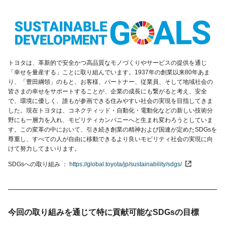
トヨタは、革新的で安全かつ高品質なモノづくりやサービスの提供を通じ
「幸せを量産する」ことに取り組んでいます。1937年の創業以来80年あま
り、「豊田綱領」のもと、お客様、パートナー、従業員、そして地域社会の
皆さまの幸せをサポートすることが、企業の成長にも繋がると考え、安全
で、環境に優しく、誰もが参画できる住みやすい社会の実現を目指してきま
した。現在トヨタは、コネクティッド・自動化・電動化などの新しい技術分
野にも一層力を入れ、モビリティカンパニーへと生まれ変わろうとしていま
す。この変革の中において、引き続き創業の精神および国連が定めたSDGsを
尊重し、すべての人が自由に移動できるより良いモビリティ社会の実現に向
けて努力してまいります。
SDGsへの取り組み
https://global.toyota/jp/sustainability/sdgs/
今回の取り組みを通じて特に貢献可能な
SDGsの目標