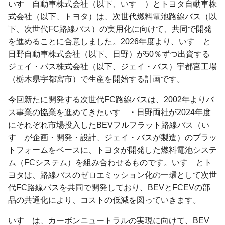
いすゞ自動車株式会社（以下、いすゞ）とトヨタ自動車株
式会社（以下、トヨタ）は、次世代燃料電池路線バス（以
下、次世代FC路線バス）の実用化に向けて、共同で開発
を進めることに合意しました。2026年度より、いすゞと
日野自動車株式会社（以下、日野）が50％ずつ出資する
ジェイ・バス株式会社（以下、ジェイ・バス）宇都宮工場
（栃木県宇都宮市）で生産を開始する計画です。
今回新たに開発する次世代FC路線バスは、2002年よりバ
ス事業の協業を進めてきたいすゞ・日野両社が2024年度
にそれぞれ市場投入したBEVフルフラット路線バス（い
すゞが企画・開発・設計、ジェイ・バスが製造）のプラッ
トフォームをベースに、トヨタが開発した燃料電池システ
ム（FCシステム）を組み合わせるものです。いすゞとト
ヨタは、路線バスのゼロエミッション化の一環として次世
代FC路線バスを共同で開発しており、BEVとFCEVの部
品の共通化により、コストの低減を図っていきます。
いすゞは、カーボンニュートラルの実現に向けて、BEV