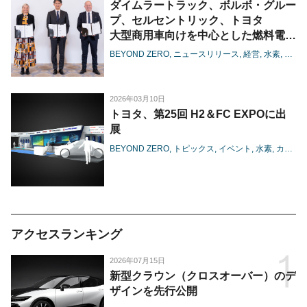
ダイムラートラック、ボルボ・グルー
プ、セルセントリック、トヨタ
大型商用車向けを中心とした燃料電池
で協業、基本合意書を締結
BEYOND ZERO
ニュースリリース
経営
水素
電池
2026年03月10日
トヨタ、第25回 H2＆FC EXPOに出
展
BEYOND ZERO
トピックス
イベント
水素
カーボンニュートラル
アクセスランキング
2026年07月15日
新型クラウン（クロスオーバー）のデ
ザインを先行公開