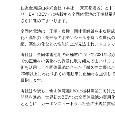
住友金属鉱山株式会社（本社 ： 東京都港区）とト
リーEV（BEV）に搭載する全固体電池の正極材
さらに進めてまいります。
全固体電池は、正極・負極・固体電解質を主な構成
化・高出力・長寿命のポテンシャルを持つ次世代の
縮、高出力化などの性能向上が見込まれ、トヨタでは
両社は、全固体電池用の正極材について2021年
での正極材の劣化への課題に取り組んでまいりまし
術を活用し、全固体電池に合った「耐久性に優れた
20年以上にわたり多くの電動車に正極材を提供し
目指します。
両社は今後も、全固体電池用の正極材量産に向けた
開発を進め、世界初のBEVでの全固体電池の実用
とともに、カーボンニュートラル社会の実現に貢献