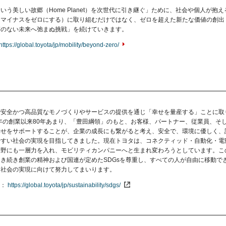
いう美しい故郷（Home Planet）を次世代に引き継ぐ」ために、社会や個人が抱え
（マイナスをゼロにする）に取り組むだけではなく、ゼロを超えた新たな価値の創出
答のない未来へ弛まぬ挑戦」を続けていきます。
https://global.toyota/jp/mobility/beyond-zero/
で安全かつ高品質なモノづくりやサービスの提供を通じ「幸せを量産する」ことに取
7年の創業以来80年あまり、「豊田綱領」のもと、お客様、パートナー、従業員、そ
幸せをサポートすることが、企業の成長にも繋がると考え、安全で、環境に優しく、
やすい社会の実現を目指してきました。現在トヨタは、コネクティッド・自動化・電
分野にも一層力を入れ、モビリティカンパニーへと生まれ変わろうとしています。こ
き続き創業の精神および国連が定めたSDGsを尊重し、すべての人が自由に移動で
ィ社会の実現に向けて努力してまいります。
https://global.toyota/jp/sustainability/sdgs/