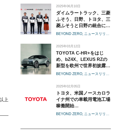
2025年06月10日
ダイムラートラック、三菱
ふそう、日野、トヨタ、三
菱ふそうと日野の統合に関
する最終合意を締結
BEYOND ZERO
ニュースリリース
経営
テクノ
2025年03月12日
TOYOTA C-HR+をはじ
め、bZ4X、LEXUS RZの
新型を欧州で世界初披露
-マルチパスウェイの取り
BEYOND ZERO
ニュースリリース
プレゼンテ
組みのもと、BEVのライン
アップを拡大-
2025年02月05日
トヨタ、米国ノースカロラ
イナ州での車載用電池工場
以上
稼働開始
-北米電動車向けに25年4月
BEYOND ZERO
ニュースリリース
地域
米国
より出荷開始-