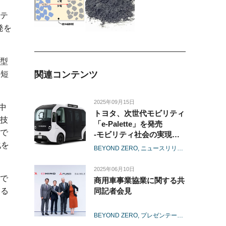
ッテ
発を
型
関連コンテンツ
の短
2025年09月15日
中
トヨタ、次世代モビリティ
技
「e-Palette」を発売
で
-モビリティ社会の実現に
向けて、マルチな使い方を
化を
BEYOND ZERO
ニュースリリース
電池
BEV
通じ新たな移動体験を提
供-
2025年06月10日
で
商用車事業協業に関する共
同記者会見
える
BEYOND ZERO
プレゼンテーション
経営
テク