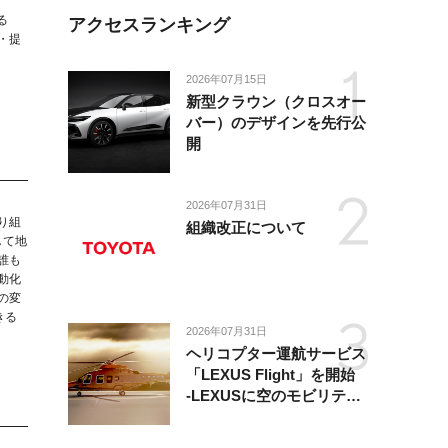
る
アクセスランキング
・提
2026年07月15日
新型クラウン（クロスオー
バー）のデザインを先行公
開
2026年07月31日
り組
組織改正について
して地
誰も
動化
の変
きる
2026年07月31日
ヘリコプター運航サービス
「LEXUS Flight」を開始
-LEXUSに空のモビリティ
が加わり、陸・海・空がつ
ながる移動体験を提供-