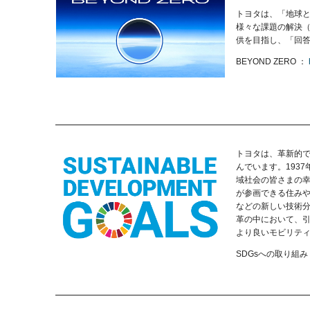
トヨタは、「地球と
様々な課題の解決
供を目指し、「回
BEYOND ZERO
トヨタは、革新的
んでいます。193
域社会の皆さまの
が参画できる住み
などの新しい技術
革の中において、引
より良いモビリテ
SDGsへの取り組み