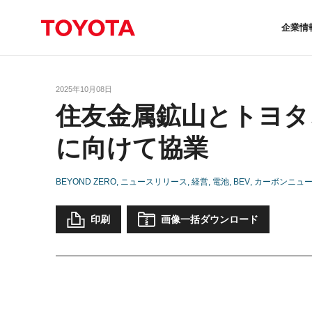
企業情
2025年10月08日
住友金属鉱山とトヨタ
に向けて協業
BEYOND ZERO
ニュースリリース
経営
電池
BEV
カーボンニュ
印刷
画像一括ダウンロード