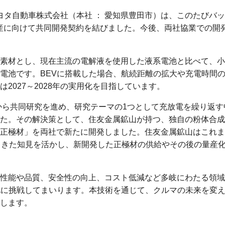
ヨタ自動車株式会社（本社 ： 愛知県豊田市）は、このたびバ
量産に向けて共同開発契約を結びました。今後、両社協業での開
素材とし、現在主流の電解液を使用した液系電池と比べて、小
電池です。BEVに搭載した場合、航続距離の拡大や充電時間
2027～2028年の実用化を目指しています。
頃から共同研究を進め、研究テーマの1つとして充放電を繰り返す
た。その解決策として、住友金属鉱山が持つ、独自の粉体合成
正極材」を両社で新たに開発しました。住友金属鉱山はこれま
てきた知見を活かし、新開発した正極材の供給やその後の量産
性能や品質、安全性の向上、コスト低減など多岐にわたる領域
化に挑戦してまいります。本技術を通じて、クルマの未来を変
します。