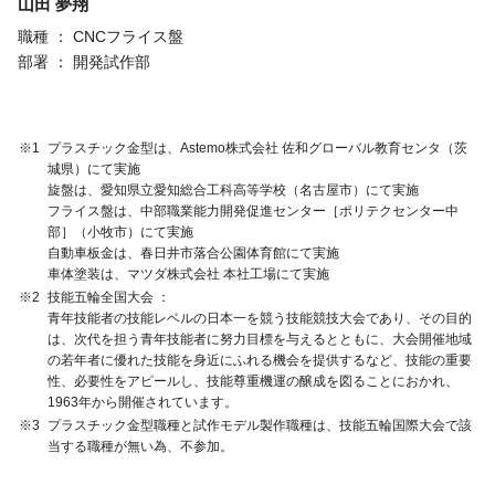
山田 夢翔
職種 ：
CNCフライス盤
部署 ：
開発試作部
※1
プラスチック金型は、Astemo株式会社 佐和グローバル教育センタ（茨
城県）にて実施
旋盤は、愛知県立愛知総合工科高等学校（名古屋市）にて実施
フライス盤は、中部職業能力開発促進センター［ポリテクセンター中
部］（小牧市）にて実施
自動車板金は、春日井市落合公園体育館にて実施
車体塗装は、マツダ株式会社 本社工場にて実施
※2
技能五輪全国大会
青年技能者の技能レベルの日本一を競う技能競技大会であり、その目的
は、次代を担う青年技能者に努力目標を与えるとともに、大会開催地域
の若年者に優れた技能を身近にふれる機会を提供するなど、技能の重要
性、必要性をアピールし、技能尊重機運の醸成を図ることにおかれ、
1963年から開催されています。
※3
プラスチック金型職種と試作モデル製作職種は、技能五輪国際大会で該
当する職種が無い為、不参加。