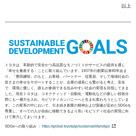
以上
トヨタは、革新的で安全かつ高品質なモノづくりやサービスの提供を通じ
「幸せを量産する」ことに取り組んでいます。1937年の創業以来80年あま
り、「豊田綱領」のもと、お客様、パートナー、従業員、そして地域社会の
皆さまの幸せをサポートすることが、企業の成長にも繋がると考え、安全
で、環境に優しく、誰もが参画できる住みやすい社会の実現を目指してきま
した。現在トヨタは、コネクティッド・自動化・電動化などの新しい技術分
野にも一層力を入れ、モビリティカンパニーへと生まれ変わろうとしていま
す。この変革の中において、引き続き創業の精神および国連が定めたSDGsを
尊重し、すべての人が自由に移動できるより良いモビリティ社会の実現に向
けて努力してまいります。
SDGsへの取り組み
https://global.toyota/jp/sustainability/sdgs/