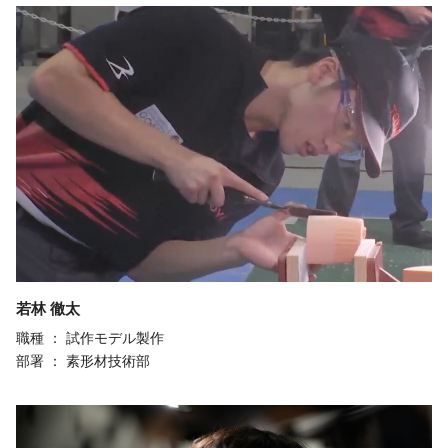
若林 徹太
職種 ：
試作モデル製作
部署 ：
素形材技術部