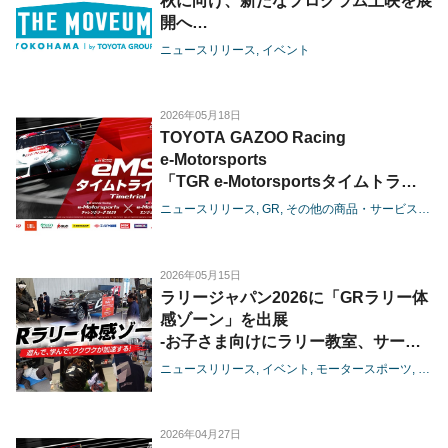
秋に向け、新たなプログラム上映を展
開へ
-ウィーン世紀末芸術「美の黄金時
ニュースリリース
イベント
代」の終了と次期展開のお知らせ-
2026年05月18日
TOYOTA GAZOO Racing
e-Motorsports
「TGR e-Motorsportsタイムトライ
アル」開催概要を発表
ニュースリリース
GR
その他の商品・サービス
モー
2026年05月15日
ラリージャパン2026に「GRラリー体
感ゾーン」を出展
-お子さま向けにラリー教室、サービ
ス作業のデモンストレーション等を豊
ニュースリリース
イベント
モータースポーツ
WRC
田スタジアムで実施-
2026年04月27日