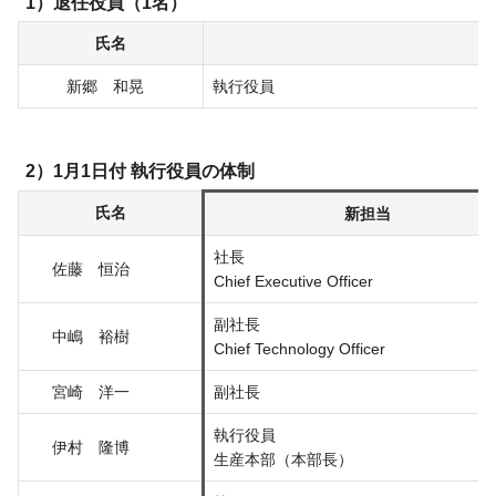
退任役員（1名）
氏名
新郷 和晃
執行役員
1月1日付 執行役員の体制
氏名
新担当
社長
佐藤 恒治
Chief Executive Officer
副社長
中嶋 裕樹
Chief Technology Officer
宮崎 洋一
副社長
執行役員
伊村 隆博
生産本部（本部長）