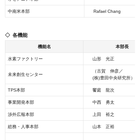
中南米本部
Rafael Chang
各機能
機能名
本部長
水素ファクトリー
山形 光正
（古賀 伸彦／
未来創生センター
(株)豊田中央研究所）
TPS本部
饗庭 龍次
事業開発本部
中西 勇太
渉外広報本部
上田 裕之
総務・人事本部
山本 正裕