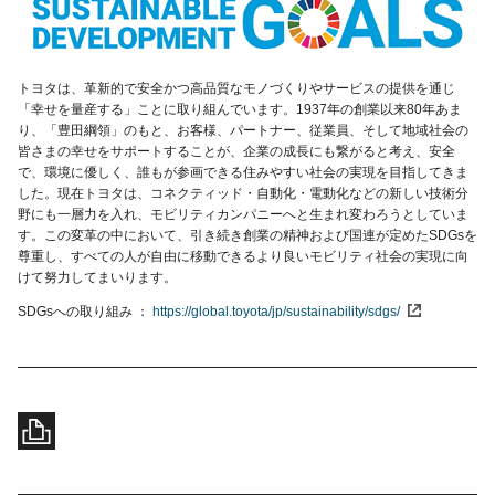
トヨタは、革新的で安全かつ高品質なモノづくりやサービスの提供を通じ
「幸せを量産する」ことに取り組んでいます。1937年の創業以来80年あま
り、「豊田綱領」のもと、お客様、パートナー、従業員、そして地域社会の
皆さまの幸せをサポートすることが、企業の成長にも繋がると考え、安全
で、環境に優しく、誰もが参画できる住みやすい社会の実現を目指してきま
した。現在トヨタは、コネクティッド・自動化・電動化などの新しい技術分
野にも一層力を入れ、モビリティカンパニーへと生まれ変わろうとしていま
す。この変革の中において、引き続き創業の精神および国連が定めたSDGsを
尊重し、すべての人が自由に移動できるより良いモビリティ社会の実現に向
けて努力してまいります。
SDGsへの取り組み
https://global.toyota/jp/sustainability/sdgs/