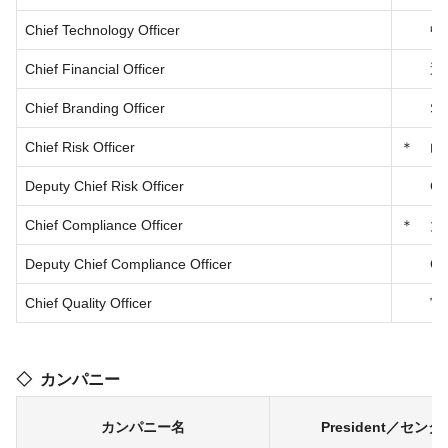
Chief Technology Officer
中
Chief Financial Officer
近
Chief Branding Officer
Si
Chief Risk Officer
＊
山
Deputy Chief Risk Officer
Ch
Chief Compliance Officer
＊
大
Deputy Chief Compliance Officer
Ch
Chief Quality Officer
宮
カンパニー
カンパニー名
President／セン