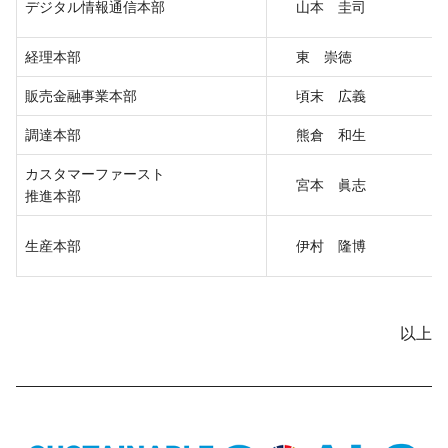
デジタル情報通信本部
山本 圭司
経理本部
東 崇徳
販売金融事業本部
頃末 広義
調達本部
熊倉 和生
カスタマーファースト
宮本 眞志
推進本部
生産本部
伊村 隆博
以上