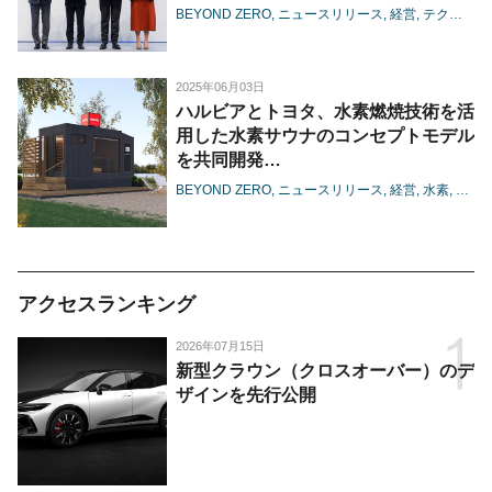
BEYOND ZERO
ニュースリリース
経営
テクノロジー
2025年06月03日
ハルビアとトヨタ、水素燃焼技術を活
用した水素サウナのコンセプトモデル
を共同開発
-フィンランドでの実証により、カー
BEYOND ZERO
ニュースリリース
経営
水素
モー
ボンニュートラルと水素の新たな可能
性を探求-
アクセスランキング
2026年07月15日
新型クラウン（クロスオーバー）のデ
ザインを先行公開