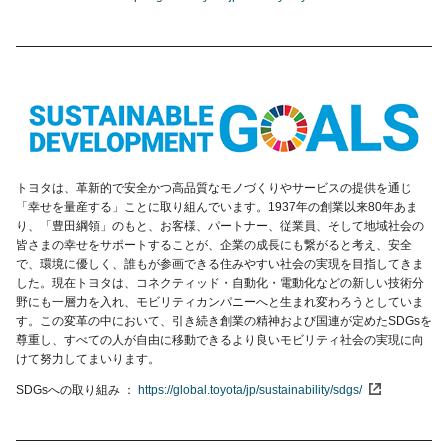
トヨタは、革新的で安全かつ高品質なモノづくりやサービスの提供を通じ
「幸せを量産する」ことに取り組んでいます。1937年の創業以来80年あま
り、「豊田綱領」のもと、お客様、パートナー、従業員、そして地域社会の
皆さまの幸せをサポートすることが、企業の成長にも繋がると考え、安全
で、環境に優しく、誰もが参画できる住みやすい社会の実現を目指してきま
した。現在トヨタは、コネクティッド・自動化・電動化などの新しい技術分
野にも一層力を入れ、モビリティカンパニーへと生まれ変わろうとしていま
す。この変革の中において、引き続き創業の精神および国連が定めたSDGsを
尊重し、すべての人が自由に移動できるより良いモビリティ社会の実現に向
けて努力してまいります。
SDGsへの取り組み
https://global.toyota/jp/sustainability/sdgs/