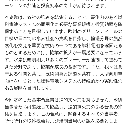
ーションの加速と投資効率の向上が期待されます。
本協業は、各社の強みを結集することで、競争力のある燃
料電池システムの商用化に必要な事業規模と投資効率を確
保することを目指しています。欧州のグリーンディールの
目標や日本での水素社会の実現を目指し、輸送分野の脱炭
素化を支える重要な技術の一つである燃料電池を確固たる
ものとするためには、協業の拡大が一層必要になっていま
す。水素は黎明期より多くのプレーヤーが連携して進めて
きた分野であり、協業が成長の基盤です。また、我々は意
志ある仲間と共に、技術開発と課題を共有し、大型商用車
向けを中心とした燃料電池システムの持続的かつ実効性の
ある展開を目指します。
今回署名した基本合意書は法的拘束力を持ちません。今後
当事者たちは継続して協議し、法的拘束力のある合意の締
結を目指します。この合意は、関係するすべての当事者、
それぞれの取締役会および規制当局の承認を必要としま