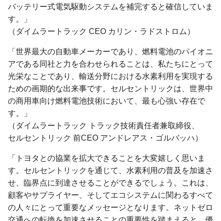
バッテリー式電気駆動システムを補完すると確信していま
す。」
（ダイムラートラック CEO カリン・ラドストロム）
「世界最大の自動車メーカーであり、燃料電池のパイオニ
アである同社と力を合わせられることは、私たちにとって
光栄なことであり、輸送分野における水素利用を実現する
ための画期的な出来事です。セルセントリックは、世界中
の商用車向け燃料電池技術において、最も心強い存在で
す。」
（ダイムラートラック トラック技術責任者兼取締役、
セルセントリック 前CEO
アンドレアス・ゴルバッハ）
「トヨタとの協業を拡大できることを大変嬉しく思いま
す。セルセントリックを通じて、水素利用の普及を加速さ
せ、臨界点に到達させることができるでしょう。これは、
顧客やサプライヤー、そしてエコシステムに関わるすべて
の人々にとって重要なメッセージとなります。ネットゼロ
交通への転換を加速させることの重要性を踏まえると、優