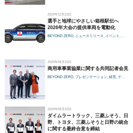
2025年12月22日
選手と地球にやさしい箱根駅伝へ
2026年大会の提供車両を電動化
BEYOND ZERO
ニュースリリース
イベント
水素
B
2025年06月10日
商用車事業協業に関する共同記者会見
BEYOND ZERO
プレゼンテーション
経営
テクノロジー
2025年06月10日
ダイムラートラック、三菱ふそう、日
野、トヨタ、三菱ふそうと日野の統合
に関する最終合意を締結