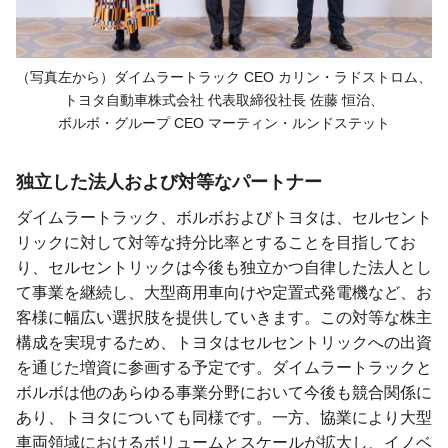
（写真左から）
ダイムラートラック CEO
カリン・ラドストロム、
トヨタ自動車株式会社
代表取締役社長
佐藤 恒治、
ボルボ・グループ CEO
マーティン・ルンドステット
独立した法人および対等なパートナー
ダイムラートラック、ボルボおよびトヨタは、セルセント
リックに対して対等な持分比率とすることを目指してお
り、セルセントリックは今後も独立かつ自律した法人とし
て事業を継続し、大型商用車向けや定置式発電機など、お
客様に幅広い選択肢を提供していきます。この対等な株主
構成を実現するため、トヨタはセルセントリックへの出資
を通じた増資に参画する予定です。ダイムラートラックと
ボルボは他のあらゆる事業分野において今後も競合関係に
あり、トヨタについても同様です。一方、協業により大型
車両領域におけるボリュームとスケールが拡大し、イノベ