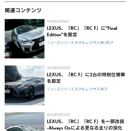
関連コンテンツ
2025年01月16日
LEXUS、「RC」「RC F」に“Final
Edition”を設定
ニュースリリース
モデル
レクサス
RC
RC F
2023年10月05日
LEXUS、「RC F」に2台の特別仕様車
を設定
ニュースリリース
モデル
レクサス
RC F
2022年12月22日
LEXUS、「RC」「RC F」を一部改良
-Always Onによる更なる走りの深化