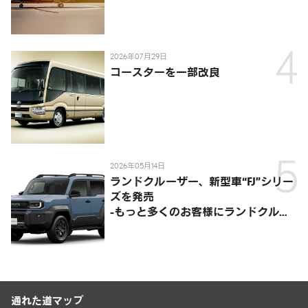
陸・海・空がつながる移動体験を提
供-
2026年07月29日
コースターを一部改良
2026年05月14日
ランドクルーザー、新型車“FJ”シリー
ズを発売
-もっと多くのお客様にランドクルー
ザーを楽しんでいただくために、扱い
やすいサイズとし、より気軽に「移動
の自由」を提供-
通れた道マップ