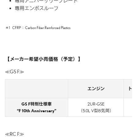
専用アニバーサリープレート
専用エンボスルーフ
＊1
CFRP
Carbon Fiber Reinforced Plastics
メーカー希望小売価格（予定）
GS F
エンジン
トラ
GS F特別仕様車
2UR-GSE
8
“F 10th Anniversary”
（5.0L V型8気筒）
RC F