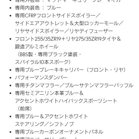
専用外板色 ：
マット マーキュリーグレーマイカ
専用内装色 ： ブルー
専用CFRPフロントサイドスポイラー／
サイドエアアウトレット＆
大型ロッカーモール／
リヤサイドスポイラー／
リヤディフューザー
フロント255/35ZR19＋
リヤ275/35ZR19タイヤ＆
鍛造アルミホイール
（BBS製・
専用ブラック塗装・
スパイラル10本スポーク）
専用ブルーブレーキキャリパー
（フロント・リヤ）
パフォーマンスダンパー
専用チタンマフラー／
ブルーサテンマフラーバッフル
専用セミアニリン本革ブルー＆
アクセントホワイト
ハイバック
スポーツ
シート
（前席）
専用ブルー＆アクセントホワイト
ステアリング／シフトノブ
専用ブルーカーボン
オーナメント
パネル