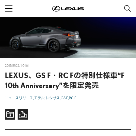
S
navigation
2018年02月01日
LEXUS、GS F・RC Fの特別仕様車“F
10th Anniversary”を限定発売
ニュースリリース
モデル
レクサス
GS F
RC F