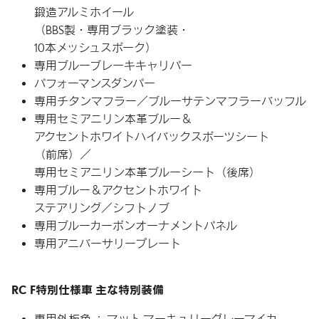
鍛造アルミホイール
（BBS製・
専用ブラック塗装・
10本メッシュスポーク）
専用ブルーブレーキキャリパー
パフォーマンスダンパー
専用チタンマフラー／
ブルーサテンマフラーバッフル
専用セミアニリン本革ブルー＆
アクセント
ホワイト
ハイバック
スポーツ
シート
（前席）／
専用セミアニリン
本革
ブルーシート
（後席）
専用ブルー＆
アクセントホワイト
ステアリング／シフトノブ
専用ブルーカーボン
オーナメント
パネル
専用アニバーサリープレート
RC F特別仕様車 主な特別装備