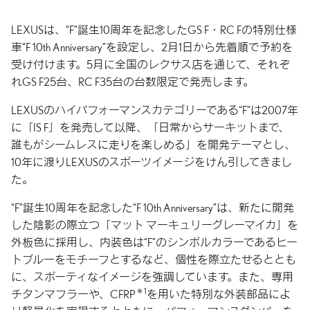
LEXUSは、“F”誕生10周年を記念したGS F・RC Fの特別仕様
車“F 10th Anniversary”を設定し、2月1日から先着順で予約を
受け付けます。5月に全国のレクサス店を通じて、それぞ
れGS F25台、RC F35台の台数限定で発売します。
LEXUSのハイパフォーマンスカテゴリーである“F”は2007年
に「IS F」を発売して以降、「日常からサーキットまで、
誰もがシームレスに走りを楽しめる」を開発テーマとし、
10年に渡りLEXUSのスポーツイメージをけん引してきまし
た。
“F”誕生10周年を記念した“F 10th Anniversary”は、新たに開発
した陰影の際立つ「マット マーキュリーグレーマイカ」を
外板色に採用し、内装色は“F”のシンボルカラーであるヒー
トブルーをモチーフとするなど、個性を際立たせるととも
に、スポーティなイメージを強調しています。また、専用
＊1
チタンマフラーや、CFRP
を用いた特別な外装部品によ