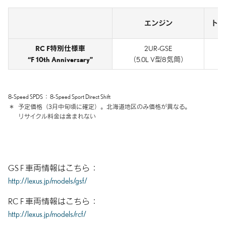
エンジン
トラ
RC F特別仕様車
2UR-GSE
8
“F 10th Anniversary”
（5.0L V型8気筒）
8-Speed SPDS
8-Speed Sport Direct Shift
＊
予定価格（3月中旬頃に確定）。
北海道地区のみ価格が異なる。
リサイクル料金は含まれない
GS F 車両情報はこちら
http://lexus.jp/models/gsf/
RC F 車両情報はこちら
http://lexus.jp/models/rcf/