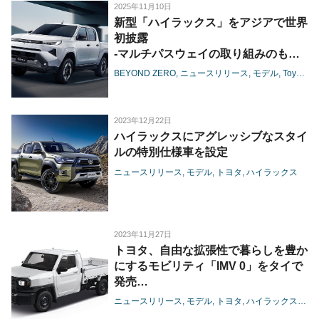
2025年11月10日
新型「ハイラックス」をアジアで世界
初披露
-マルチパスウェイの取り組みのも
と、BEVやFCEVなど多様なパワート
BEYOND ZERO
ニュースリリース
モデル
Toyota
レーンをグローバルで展開-
2023年12月22日
ハイラックスにアグレッシブなスタイ
ルの特別仕様車を設定
ニュースリリース
モデル
トヨタ
ハイラックス
2023年11月27日
トヨタ、自由な拡張性で暮らしを豊か
にするモビリティ「IMV 0」をタイで
発売
-新モデル「Hilux Champ（ハイラッ
ニュースリリース
モデル
トヨタ
ハイラックス
地域
クス チャンプ）」を発表し、様々な