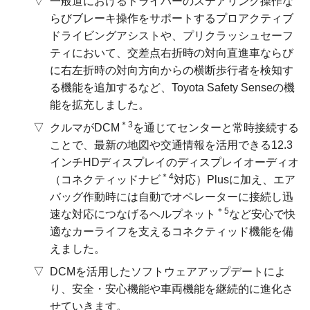
一般道におけるドライバーのステアリング操作な
らびブレーキ操作をサポートするプロアクティブ
ドライビングアシストや、プリクラッシュセーフ
ティにおいて、交差点右折時の対向直進車ならび
に右左折時の対向方向からの横断歩行者を検知す
る機能を追加するなど、Toyota Safety Senseの機
能を拡充しました。
＊3
クルマがDCM
を通じてセンターと常時接続する
ことで、最新の地図や交通情報を活用できる12.3
インチHDディスプレイのディスプレイオーディオ
＊4
（コネクティッドナビ
対応）Plusに加え、エア
バッグ作動時には自動でオペレーターに接続し迅
＊5
速な対応につなげるヘルプネット
など安心で快
適なカーライフを支えるコネクティッド機能を備
えました。
DCMを活用したソフトウェアアップデートによ
り、安全・安心機能や車両機能を継続的に進化さ
せていきます。