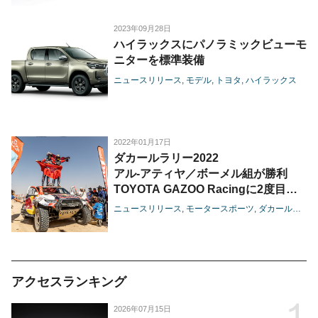
架装モデルを紹介-
2023年09月28日
ハイラックスにパノラミックビューモ
ニターを標準装備
ニュースリリース
モデル
トヨタ
ハイラックス
2022年01月17日
ダカールラリー2022
アル-アティヤ／ボーメル組が勝利
TOYOTA GAZOO Racingに2度目の
総合優勝をもたらす
ニュースリリース
モータースポーツ
ダカールラリー
アクセスランキング
2026年07月15日