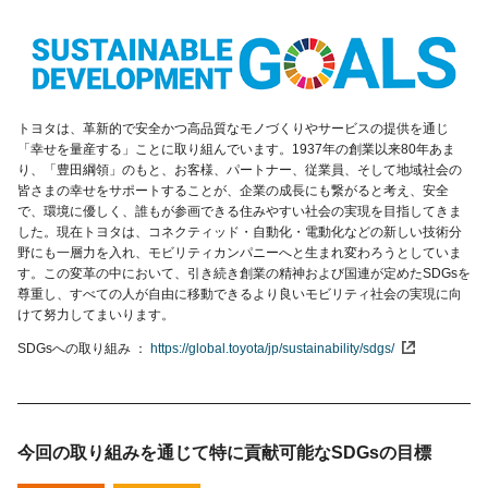
トヨタは、革新的で安全かつ高品質なモノづくりやサービスの提供を通じ
「幸せを量産する」ことに取り組んでいます。1937年の創業以来80年あま
り、「豊田綱領」のもと、お客様、パートナー、従業員、そして地域社会の
皆さまの幸せをサポートすることが、企業の成長にも繋がると考え、安全
で、環境に優しく、誰もが参画できる住みやすい社会の実現を目指してきま
した。現在トヨタは、コネクティッド・自動化・電動化などの新しい技術分
野にも一層力を入れ、モビリティカンパニーへと生まれ変わろうとしていま
す。この変革の中において、引き続き創業の精神および国連が定めたSDGsを
尊重し、すべての人が自由に移動できるより良いモビリティ社会の実現に向
けて努力してまいります。
SDGsへの取り組み
https://global.toyota/jp/sustainability/sdgs/
今回の取り組みを通じて特に貢献可能な
SDGsの目標