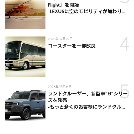
Flight」を開始
-LEXUSに空のモビリティが加わり、
陸・海・空がつながる移動体験を提
供-
2026年07月29日
コースターを一部改良
2026年05月14日
ランドクルーザー、新型車“FJ”シリー
ズを発売
-もっと多くのお客様にランドクルー
ザーを楽しんでいただくために、扱い
やすいサイズとし、より気軽に「移動
の自由」を提供-