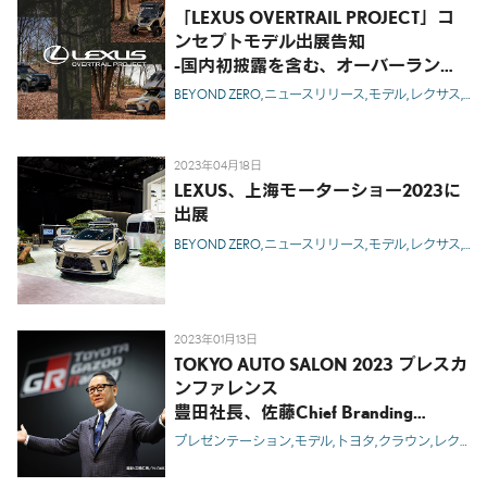
「LEXUS OVERTRAIL PROJECT」コ
ンセプトモデル出展告知
-国内初披露を含む、オーバーランデ
ィングやオフロードなど多彩なアウト
BEYOND ZERO
ニュースリリース
モデル
レクサス
RZ
ドアライフスタイルを提案するコンセ
プトモデルを愛知、長野、静岡三県の
イベントにて出展-
2023年04月18日
LEXUS、上海モーターショー2023に
出展
BEYOND ZERO
ニュースリリース
モデル
レクサス
RZ
2023年01月13日
TOKYO AUTO SALON 2023 プレスカ
ンファレンス
豊田社長、佐藤Chief Branding
Officer あいさつ文
プレゼンテーション
モデル
トヨタ
クラウン
レクサス