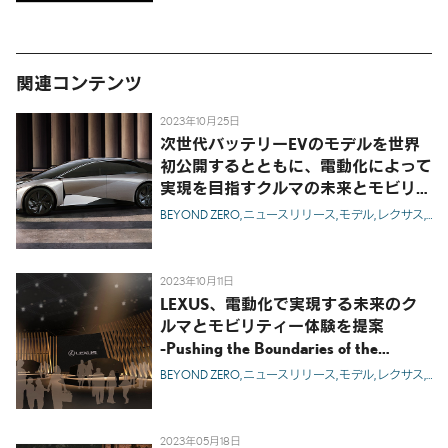
関連コンテンツ
2023年10月25日
次世代バッテリーEVのモデルを世界
初公開するとともに、電動化によって
実現を目指すクルマの未来とモビリテ
ィ体験を提案
BEYOND ZERO
ニュースリリース
モデル
レクサス
コ
-Pushing the Boundaries of the
Electrified Experience-
2023年10月11日
LEXUS、電動化で実現する未来のク
ルマとモビリティー体験を提案
-Pushing the Boundaries of the
Electrified Experienceをテーマに出展-
BEYOND ZERO
ニュースリリース
モデル
レクサス
コ
2023年05月18日