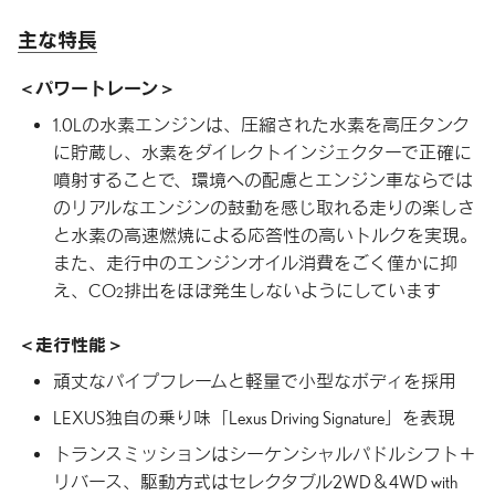
主な特長
パワートレーン
1.0Lの水素エンジンは、圧縮された水素を高圧タンク
に貯蔵し、水素をダイレクトインジェクターで正確に
噴射することで、環境への配慮とエンジン車ならでは
のリアルなエンジンの鼓動を感じ取れる走りの楽しさ
と水素の高速燃焼による応答性の高いトルクを実現。
また、走行中のエンジンオイル消費をごく僅かに抑
え、CO
排出をほぼ発生しないようにしています
2
走行性能
頑丈なパイプフレームと軽量で小型なボディを採用
LEXUS独自の乗り味
「Lexus Driving Signature」
を表現
トランスミッションはシーケンシャルパドルシフト＋
リバース、駆動方式はセレクタブル2WD＆4WD with