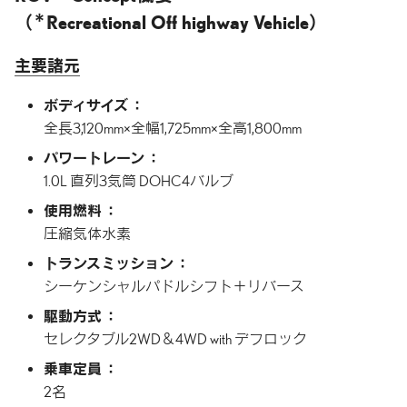
＊
（
Recreational Off highway Vehicle）
主要諸元
ボディサイズ
全長3,120mm×全幅1,725mm×全高1,800mm
パワートレーン
1.0L 直列3気筒 DOHC4バルブ
使用燃料
圧縮気体水素
トランスミッション
シーケンシャルパドルシフト＋リバース
駆動方式
セレクタブル2WD＆4WD with デフロック
乗車定員
2名