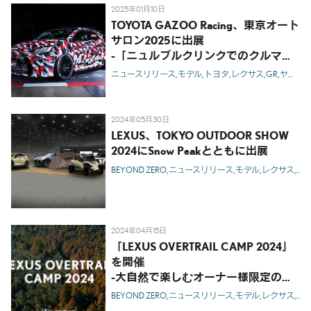
2025年01月10日
TOYOTA GAZOO Racing、東京オート
サロン2025に出展
-「ニュルブルクリンクでのクルマづ
くり」をメインテーマとして車両やパ
ニュースリリース
モデル
トヨタ
レクサス
GR
ヤリス
ーツなどを展示-
2024年05月30日
LEXUS、TOKYO OUTDOOR SHOW
2024にSnow Peakとともに出展
BEYOND ZERO
ニュースリリース
モデル
レクサス
GX
2024年04月15日
「LEXUS OVERTRAIL CAMP 2024」
を開催
-大自然で楽しむオーナー様限定のア
ウトドア体験イベントの募集を開始-
BEYOND ZERO
ニュースリリース
モデル
レクサス
GX