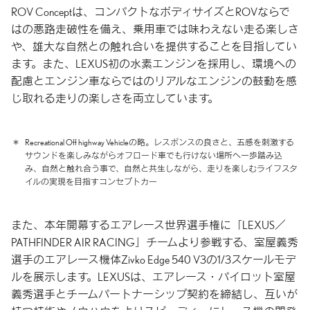
ROV Conceptは、コンパクトなボディサイズとROVならで
はの悪路走破性を備え、乗用車では味わえない走る楽しさ
や、雄大な自然との触れ合いを提供することを目指してい
ます。また、LEXUS初の水素エンジンを採用し、環境への
配慮とエンジン車ならではのリアルなエンジンの鼓動を感
じ取れる走りの楽しさを両立しています。
＊
Recreational Off highway Vehicleの略。レスポンスの良さと、五感を刺激する
サウンドを楽しみながらオフロード車でも行けない場所へ一歩踏み込
み、自然と触れ合う事で、自然と共生しながら、走りを楽しむライフスタ
イルの実現を目指すコンセプトカー
また、本年開幕するエアレース世界選手権に「LEXUS／
PATHFINDER AIR RACING」チームより参戦する、室屋義秀
選手のエアレース機体Zivko Edge 540 V3の1/3スケールモデ
ルを展示します。LEXUSは、エアレース・パイロット室屋
義秀選手とチームパートナーシップ契約を締結し、互いが