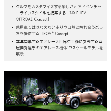
クルマをカスタマイズする楽しさとアドベンチャ
ーライフスタイルを提案する「NX PHEV
OFFROAD Concept」
乗用車では味わえない走りや自然と触れ合う楽し
＊
さを提供する
「ROV
Concept」
本年開幕するエアレース世界選手権に参戦する室
屋義秀選手のエアレース機体1/3スケールモデルを
展示