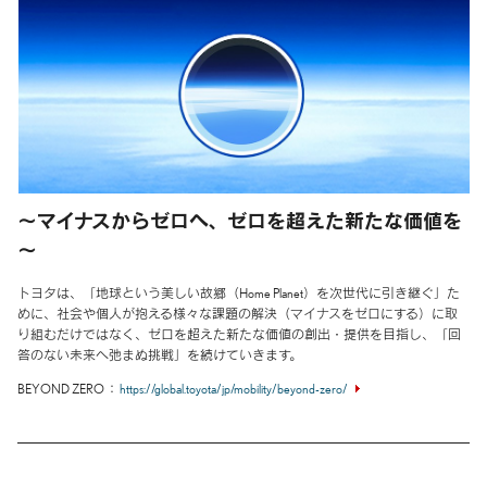
～マイナスからゼロへ、ゼロを超えた新たな価値を
～
トヨタは、「地球という美しい故郷（Home Planet）を次世代に引き継ぐ」た
めに、社会や個人が抱える様々な課題の解決（マイナスをゼロにする）に取
り組むだけではなく、ゼロを超えた新たな価値の創出・提供を目指し、「回
答のない未来へ弛まぬ挑戦」を続けていきます。
BEYOND ZERO
https://global.toyota/jp/mobility/beyond-zero/