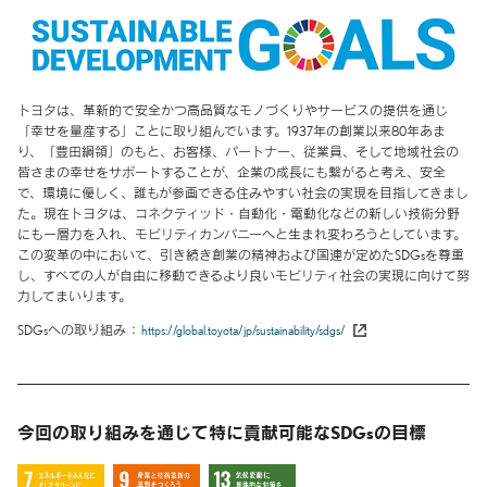
トヨタは、革新的で安全かつ高品質なモノづくりやサービスの提供を通じ
「幸せを量産する」ことに取り組んでいます。1937年の創業以来80年あま
り、「豊田綱領」のもと、お客様、パートナー、従業員、そして地域社会の
皆さまの幸せをサポートすることが、企業の成長にも繋がると考え、安全
で、環境に優しく、誰もが参画できる住みやすい社会の実現を目指してきまし
た。現在トヨタは、コネクティッド・自動化・電動化などの新しい技術分野
にも一層力を入れ、モビリティカンパニーへと生まれ変わろうとしています。
この変革の中において、引き続き創業の精神および国連が定めたSDGsを尊重
し、すべての人が自由に移動できるより良いモビリティ社会の実現に向けて努
力してまいります。
SDGsへの取り組み
https://global.toyota/jp/sustainability/sdgs/
今回の取り組みを通じて特に貢献可能な
SDGsの目標