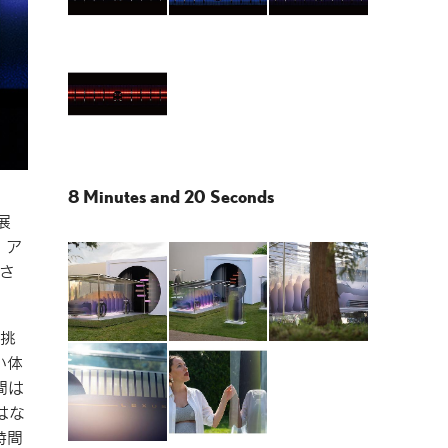
8 Minutes and 20 Seconds
展
、ア
催さ
る挑
い体
間は
はな
時間