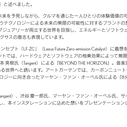
」と述べました。
が未来を予見しながら、クルマを通じた一人ひとりの体験価値の
うテクノロジーによる未来の無限の可能性に対するブランドの
グジュアリーが両立する世界を目指し、エネルギーとソフトウ
クサスの意志も表現しています。
ZC」（Lexus Future Zero-emission Catalyst）に着想
ントでは、ハードウェアとソフトウェアの相乗効果によって無
（Tangent）による『BEYOND THE HORIZON』。音
ある世界へと誘います。アートガーデンでは、カーボンニュート
ロジーに向き合ったマーヤン・ファン・オーベル氏による『8分
Tangent）、渋谷 慶一郎氏、マーヤン・ファン・オーベル氏、サ
し、本インスタレーションに込めた想いをプレゼンテーション