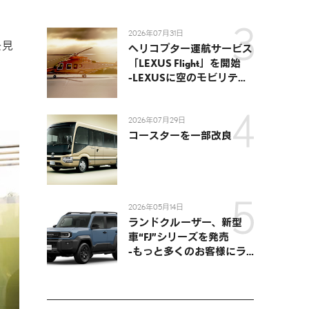
2026年07月31日
を見
ヘリコプター運航サービス
「LEXUS Flight」を開始
-LEXUSに空のモビリティ
が加わり、陸・海・空がつ
ながる移動体験を提供-
2026年07月29日
コースターを一部改良
2026年05月14日
ランドクルーザー、新型
車“FJ”シリーズを発売
-もっと多くのお客様にラ
ンドクルーザーを楽しんで
いただくために、扱いやす
いサイズとし、より気軽に