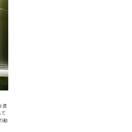
「移動の自由」を提供-
を進
して
の動