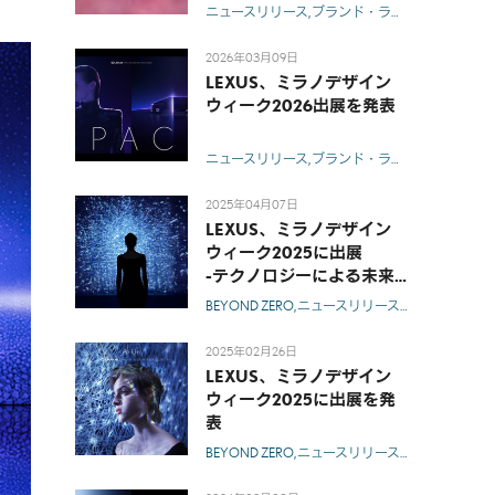
ニュースリリース
ブランド・ライフスタイル
2026年03月09日
LEXUS、ミラノデザイン
ウィーク2026出展を発表
ニュースリリース
ブランド・ライフスタイル
2025年04月07日
LEXUS、ミラノデザイン
ウィーク2025に出展
-テクノロジーによる未来
の無限の可能性に対する
BEYOND ZERO
ニュースリリース
ブランド・ライ
LEXUSの想いを、総勢5組
のアーティストと共に表
2025年02月26日
現-
LEXUS、ミラノデザイン
ウィーク2025に出展を発
表
BEYOND ZERO
ニュースリリース
ブランド・ライ