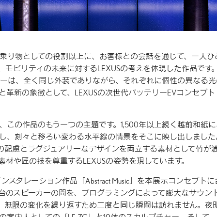
乗り物としての役割以上に、お客様との会話を通じて、一人ひ
モビリティの未来に対するLEXUSの考えを体現した作品です
ャーは、全く同じ外装でありながら、それぞれに個性の異なる光
革新の象徴として、LEXUSの次世代バッテリーEVコンセプト
この作品のもう一つの主題です。1,500年以上続く越前和紙に
構成し、刻々と移ろい変わる水平線の情景をそこに映し出しました
への配慮とラグジュアリーなデザインを両立する素材として竹が
材や匠の技を尊重するLEXUSの姿勢を現しています。
レーション作品「Abstract Music」を本展示コンセプトに
1台のスピーカーの間を、プログラミングによって膨大なサウン
、無限の変化を繰り返すため二度と同じ瞬間は訪れません。夜