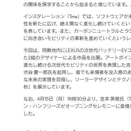
の関係を探求することから始まると信じています。
インスタレーション「Time」では、ソフトウェア
性を新たに広げ、絶え間なく進化し続けていくとい
を表しています。また、カーボンニュートラルとラ
に向き合いモビリティの革新を進めていくというレ
今回は、同敷地内にLEXUSの次世代バッテリーEVコンセプト「LF-
た2組のデザイナーによる作品を出展。アートポイ
進化し続ける次世代モビリティの世界を表現した吉本 英樹氏
渋谷 慶一郎氏を起用し、音でも来場者を没入感の
な未来の実現を目指し、ソーラーデザインとテクノ
秒』を展示しています。
なお、4月15日（月）18時30分より、吉本 英樹氏（
ン・ハンフリーズがオープニングセレモニーに登壇
した。