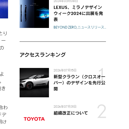
2024年03月08日
LEXUS、ミラノデザイン
ウィーク2024に出展を発
表
BEYOND ZERO
ニュースリリース
ブランド・ライ
とり
。一
の
アクセスランキング
2026年07月15日
よ
新型クラウン（クロスオー
。
バー）のデザインを先行公
漉き
開
2026年07月31日
合わ
組織改正について
ドデ
明け