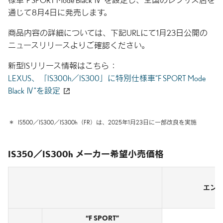
様車“F SPORT Mode Black Ⅳ”を設定し、全国のレクサス店を
通じて8月4日に発売します。
商品内容の詳細については、下記URLにて1月23日公開の
ニュースリリースよりご確認ください。
新型ISリリース情報はこちら
LEXUS、「IS300h／IS300」に特別仕様車“F SPORT Mode
Black Ⅳ”を設定
＊
IS500／IS300／IS300h（FR）は、2025年1月23日に一部改良を実施
IS350／IS300h メーカー希望小売価格
エン
“F SPORT”