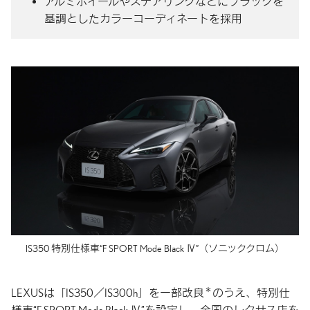
アルミホイールやステアリングなどにブラックを
基調としたカラーコーディネートを採用
IS350 特別仕様車
“F SPORT Mode Black Ⅳ”
（ソニッククロム）
＊
LEXUSは「IS350／IS300h」を一部改良
のうえ、特別仕