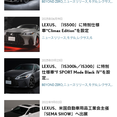
を追求し続けてきたコンパクトFRス
BEYOND ZERO
ニュースリリース
モデル
レクサス
IS
H
ポーツセダンの熟成-
2025年06月19日
LEXUS、「IS500」に特別仕様
車“Climax Edition”を設定
ニュースリリース
モデル
レクサス
IS
2025年01月23日
LEXUS、「IS300h／IS300」に特別
仕様車“F SPORT Mode Black Ⅳ”を設
定
-同時に、IS500／IS300h／IS300を
BEYOND ZERO
ニュースリリース
モデル
レクサス
IS
H
一部改良-
2022年11月02日
LEXUS、米国自動車用品工業会主催
「SEMA SHOW」へ出展