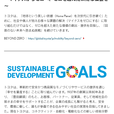
～
トヨタは、「地球という美しい故郷（Home Planet）を次世代に引き継ぐ」た
めに、社会や個人が抱える様々な課題の解決（マイナスをゼロにする）に取
り組むだけではなく、ゼロを超えた新たな価値の創出・提供を目指し、「回
答のない未来へ弛まぬ挑戦」を続けていきます。
BEYOND ZERO
https://global.toyota/jp/mobility/beyond-zero/
トヨタは、革新的で安全かつ高品質なモノづくりやサービスの提供を通じ
「幸せを量産する」ことに取り組んでいます。1937年の創業以来80年あま
り、「豊田綱領」のもと、お客様、パートナー、従業員、そして地域社会の
皆さまの幸せをサポートすることが、企業の成長にも繋がると考え、安全
で、環境に優しく、誰もが参画できる住みやすい社会の実現を目指してきまし
た。現在トヨタは、コネクティッド・自動化・電動化などの新しい技術分野