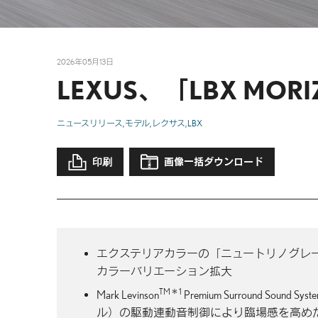
2026年05月13日
LEXUS、「LBX MOR
ニュースリリース
モデル
レクサス
LBX
印刷
画像一括ダウンロード
エクステリアカラーの「ニュートリノグレ
カラーバリエーション拡大
TM＊1
Mark Levinson
Premium Surround 
ル）の駆動連動音制御により臨場感を高め