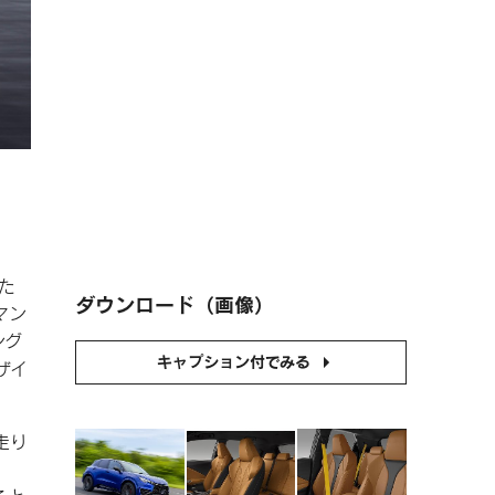
れた
ダウンロード（画像）
マン
ング
キャプション付でみる
ザイ
走り