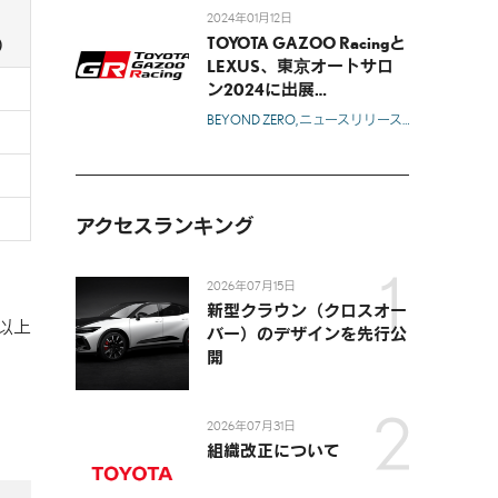
2024年01月12日
TOYOTA GAZOO Racingと
）
LEXUS、東京オートサロ
ン2024に出展
-「MORIZO Garage」をメ
BEYOND ZERO
ニュースリリース
モデル
トヨタ
インテーマとした出展内容
を発表-
アクセスランキング
2026年07月15日
新型クラウン（クロスオー
以上
バー）のデザインを先行公
開
2026年07月31日
組織改正について