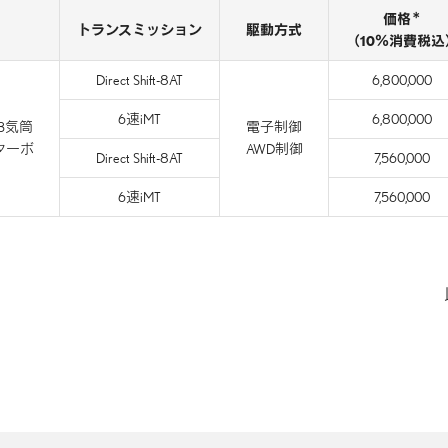
＊
価格
トランスミッション
駆動方式
（10％消費税込
Direct Shift-8AT
6,800,000
6速iMT
6,800,000
直列3気筒
電子制御
ターボ
AWD制御
Direct Shift-8AT
7,560,000
6速iMT
7,560,000