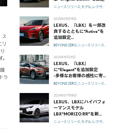
ニュースリリース
モデル
レクサス
LBX
2025年05月15日
LEXUS、「LBX」を一部改
良するとともに“Active”を
た。ス
追加設定
-多様なお客様の感性に寄
にリ
BEYOND ZERO
ニュースリリース
モデル
レクサ
り添うラインアップを拡
より
充-
2024年10月31日
す。
LEXUS、「LBX」
に“Elegant”を追加設定
、顔
-多様なお客様の感性に寄
ドラ
り添うラインアップを拡
BEYOND ZERO
ニュースリリース
モデル
レクサ
充-
2024年07月18日
LEXUS、LBXにハイパフォ
ーマンスモデル
LBX“MORIZO RR”を新規
設定
ニュースリリース
モデル
レクサス
LBX