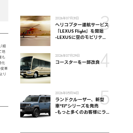
2026年07月31日
ヘリコプター運航サービス
「LEXUS Flight」を開始
-LEXUSに空のモビリティ
が加わり、陸・海・空がつ
り組
ながる移動体験を提供-
て地
2026年07月29日
誰も
コースターを一部改良
動化
の変革
より
2026年05月14日
ランドクルーザー、新型
車“FJ”シリーズを発売
-もっと多くのお客様にラ
ンドクルーザーを楽しんで
いただくために、扱いやす
いサイズとし、より気軽に