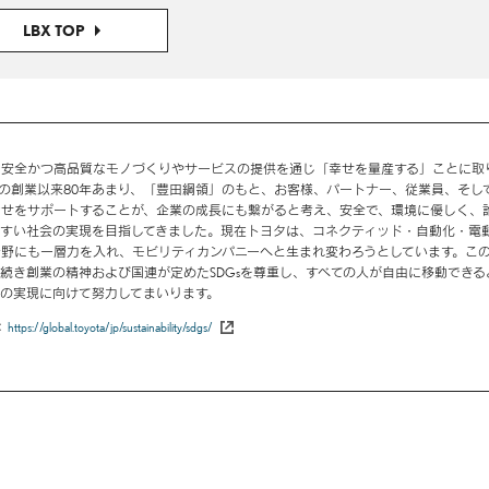
LBX TOP
で安全かつ高品質なモノづくりやサービスの提供を通じ「幸せを量産する」ことに取
7年の創業以来80年あまり、「豊田綱領」のもと、お客様、パートナー、従業員、そし
幸せをサポートすることが、企業の成長にも繋がると考え、安全で、環境に優しく、
やすい社会の実現を目指してきました。現在トヨタは、コネクティッド・自動化・電
野にも一層力を入れ、モビリティカンパニーへと生まれ変わろうとしています。こ
続き創業の精神および国連が定めたSDGsを尊重し、すべての人が自由に移動できる
の実現に向けて努力してまいります。
https://global.toyota/jp/sustainability/sdgs/