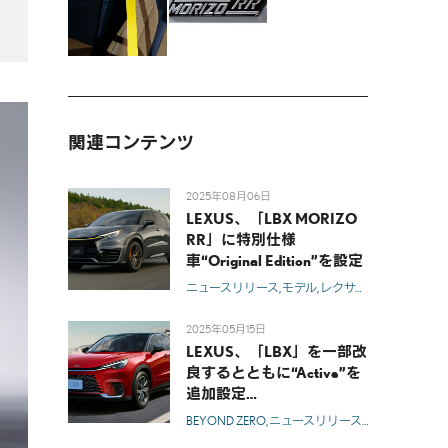
関連コンテンツ
2025年08月06日
LEXUS、「LBX MORIZO
RR」に特別仕様
車“Original Edition”を設定
ニュースリリース
モデル
レクサス
LBX
2025年05月15日
LEXUS、「LBX」を一部改
良するとともに“Active”を
追加設定
-多様なお客様の感性に寄
BEYOND ZERO
ニュースリリース
モデル
レクサ
り添うラインアップを拡