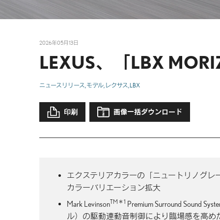
2026年05月13日
LEXUS、「LBX MOR
ニュースリリース
モデル
レクサス
LBX
印刷
画像一括ダウンロード
エクステリアカラーの「ニュートリノグレ
カラーバリエーション拡大
TM＊1
Mark Levinson
Premium Surround 
ル）の駆動連動音制御により臨場感を高め