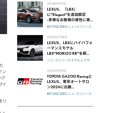
充-
2024年10月31日
LEXUS、「LBX」
に“Elegant”を追加設定
-多様なお客様の感性に寄
り添うラインアップを拡
BEYOND ZERO
ニュースリリース
モデル
レクサ
充-
2024年07月18日
LEXUS、LBXにハイパフォ
ーマンスモデル
LBX“MORIZO RR”を新規
設定
ニュースリリース
モデル
レクサス
LBX
れた
2024年01月12日
マン
TOYOTA GAZOO Racingと
ング
LEXUS、東京オートサロ
ザイ
ン2024に出展
-「MORIZO Garage」をメ
BEYOND ZERO
ニュースリリース
モデル
トヨタ
インテーマとした出展内容
走り
を発表-