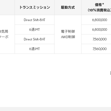
＊
価格
トランスミッション
駆動方式
（10％消費税込
Direct Shift-8AT
6,800,000
6速iMT
6,800,000
直列3気筒
電子制御
ターボ
AWD制御
Direct Shift-8AT
7,560,000
6速iMT
7,560,000