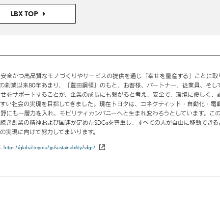
LBX TOP
で安全かつ高品質なモノづくりやサービスの提供を通じ「幸せを量産する」ことに取
7年の創業以来80年あまり、「豊田綱領」のもと、お客様、パートナー、従業員、そし
幸せをサポートすることが、企業の成長にも繋がると考え、安全で、環境に優しく、
やすい社会の実現を目指してきました。現在トヨタは、コネクティッド・自動化・電
野にも一層力を入れ、モビリティカンパニーへと生まれ変わろうとしています。こ
続き創業の精神および国連が定めたSDGsを尊重し、すべての人が自由に移動できる
の実現に向けて努力してまいります。
https://global.toyota/jp/sustainability/sdgs/