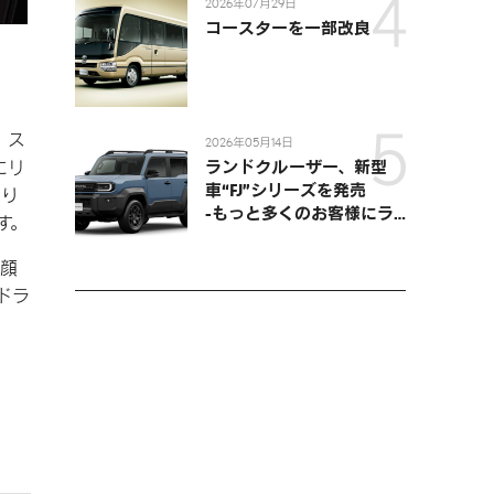
2026年07月29日
コースターを一部改良
た。ス
2026年05月14日
ランドクルーザー、新型
にリ
車“FJ”シリーズを発売
より
-もっと多くのお客様にラ
す。
ンドクルーザーを楽しんで
いただくために、扱いやす
、顔
いサイズとし、より気軽に
ドラ
「移動の自由」を提供-