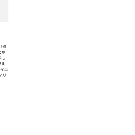
り組
て地
誰も
動化
の変革
より