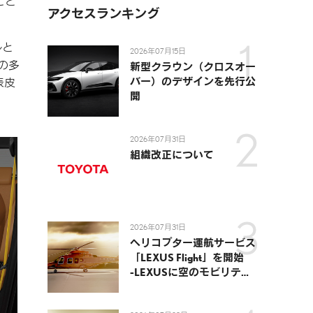
こと
アクセスランキング
ルと
2026年07月15日
の多
新型クラウン（クロスオー
バー）のデザインを先行公
表皮
開
2026年07月31日
組織改正について
2026年07月31日
ヘリコプター運航サービス
「LEXUS Flight」を開始
-LEXUSに空のモビリティ
が加わり、陸・海・空がつ
ながる移動体験を提供-