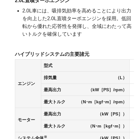
2.0L直噴ターボエンジン
2.0L車には、吸排気効率を高めることにより出力
を向上した2.0L直噴ターボエンジンを採用。低回
転から優れた応答性を発揮し、全域にわたって高
いトルクを確保しています
ハイブリッドシステムの主要諸元
型式
排気量
（L）
エンジン
最高出力
（kW［PS］/rpm）
最大トルク
（N･m［kgf･m］/rpm）
2
最高出力
（kW［PS］）
モーター
最大トルク
（N･m［kgf･m］）
※
システム全体
（kW［PS］）