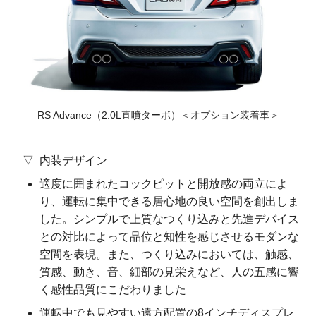
RS Advance
（2.0L直噴ターボ）
＜オプション装着車＞
内装デザイン
適度に囲まれたコックピットと開放感の両立によ
り、運転に集中できる居心地の良い空間を創出しま
した。シンプルで上質なつくり込みと先進デバイス
との対比によって品位と知性を感じさせるモダンな
空間を表現。また、つくり込みにおいては、触感、
質感、動き、音、細部の見栄えなど、人の五感に響
く感性品質にこだわりました
運転中でも見やすい遠方配置の8インチディスプレ