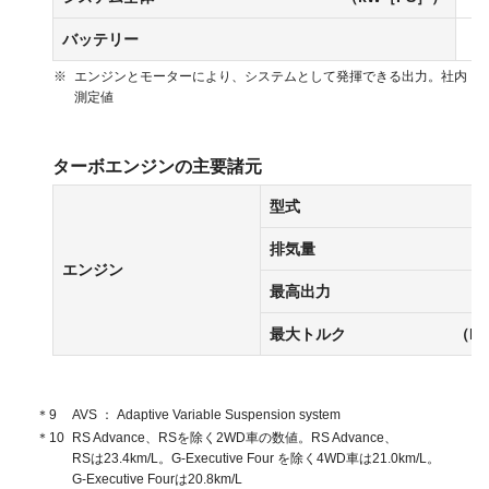
バッテリー
※
エンジンとモーターにより、システムとして発揮できる出力。社内
測定値
ターボエンジンの主要諸元
型式
排気量
エンジン
最高出力
最大トルク
（N･
＊9
AVS
Adaptive Variable Suspension system
＊10
RS Advance、RSを除く2WD車の数値。
RS Advance、
RSは23.4km/L。
G-Executive Four を除く4WD車は21.0km/L。
G-Executive Fourは20.8km/L