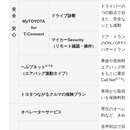
ドライバーの運
安
つの観点で自動
全
ドライブ診断
また、安全な運
MyTOYOTA
・
ンとも連動
for
安
T-Connect
心
ドア・トランク
マイカーSecurity
のON／OFF
（リモート確認・操作）
ハザードランプ
事故や急病時に
®＊5
ヘルプネット
エアバッグ作動
（エアバッグ連動タイプ）
をもとに重症度
®＊6
Call Net
に
車両から取得し
トヨタつながるクルマの保険プラン
いを保険料割引
専任のオペレー
オペレーターサービス
約など、きめ細
音声対話で目的