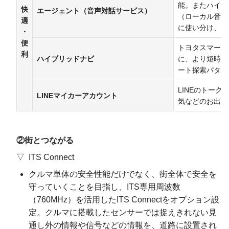
能。またハイブ
快
エージェント
（音声対話サービス）
（ローカル音声
適
に使い分け、よ
・
便
トヨタスマート
利
ハイブリッドナビ
に、より短時間
ート探索パター
LINEのトー
LINEマイカーアカウント
気などのお出か
②街とつながる
ITS Connect
クルマ単体の安全性能だけでなく、街全体で安全を
守っていくことを目指し、ITS専用周波数
（760MHz）を活用したITS Connectをオプション設
定。クルマに搭載したセンサーでは捉えきれない見
通し外の情報や信号などの情報を、道路に設置され