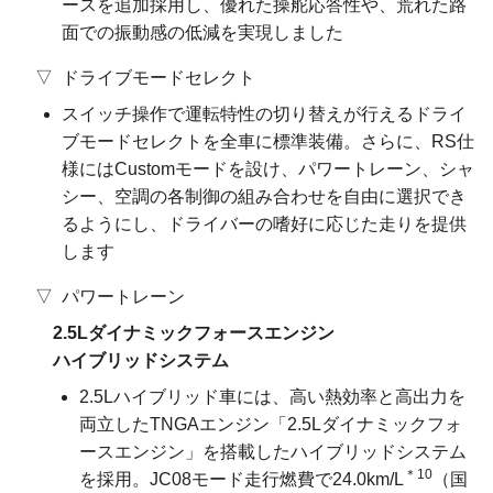
ースを追加採用し、優れた操舵応答性や、荒れた路
面での振動感の低減を実現しました
ドライブモードセレクト
スイッチ操作で運転特性の切り替えが行えるドライ
ブモードセレクトを全車に標準装備。さらに、RS仕
様にはCustomモードを設け、パワートレーン、シャ
シー、空調の各制御の組み合わせを自由に選択でき
るようにし、ドライバーの嗜好に応じた走りを提供
します
パワートレーン
2.5Lダイナミックフォース
エンジン
ハイブリッドシステム
2.5Lハイブリッド車には、高い熱効率と高出力を
両立したTNGAエンジン「2.5Lダイナミックフォ
ースエンジン」を搭載したハイブリッドシステム
＊10
を採用。JC08モード走行燃費で24.0km/L
（国