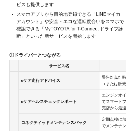
ビスも提供します
スマホアプリから目的地登録できる「LINEマイカー
アカウント」や安全・エコな運転度合いをスマホで
確認できる「MyTOYOTA for T-Connect ドライブ診
断」といった新サービスを開始します
①ドライバーとつながる
サービス名
警告灯点灯時、
eケア走行アドバイス
（または販売店
エンジンオイル
eケアヘルス
チェックレポート
てスマートフォ
売店から最適な
定期点検に加え
コネクティッド
メンテナンスパック
でメンテナンス