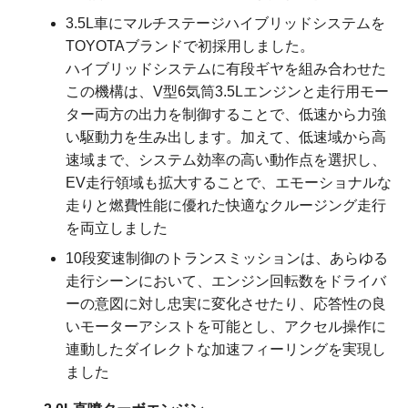
3.5L車にマルチステージハイブリッドシステムを
TOYOTAブランドで初採用しました。
ハイブリッドシステムに有段ギヤを組み合わせた
この機構は、V型6気筒3.5Lエンジンと走行用モー
ター両方の出力を制御することで、低速から力強
い駆動力を生み出します。加えて、低速域から高
速域まで、システム効率の高い動作点を選択し、
EV走行領域も拡大することで、エモーショナルな
走りと燃費性能に優れた快適なクルージング走行
を両立しました
10段変速制御のトランスミッションは、あらゆる
走行シーンにおいて、エンジン回転数をドライバ
ーの意図に対し忠実に変化させたり、応答性の良
いモーターアシストを可能とし、アクセル操作に
連動したダイレクトな加速フィーリングを実現し
ました