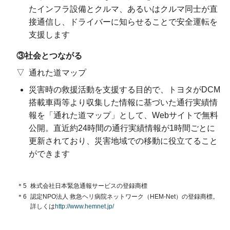
たインフラ設備とクルマ、あるいはクルマ同士が直
接通信し、ドライバーに知らせることで安全運転を
支援します
③社会とつながる
通れた道マップ
災害時の救援活動を支援する目的で、トヨタがDCM
搭載車両等より収集した情報に基づいた通行実績情
報を「通れた道マップ」として、Webサイトで無料
公開。直近約24時間の通行実績情報が1時間ごとに
更新されており、災害地域での移動に役立てること
ができます
＊5
株式会社日本緊急通報サービスの登録商標
＊6
認定NPO法人 救急ヘリ病院ネットワーク
（HEM-Net）の
登録商標。
詳しくは
http://www.hemnet.jp/