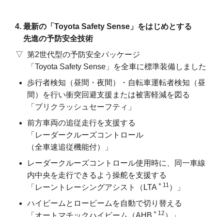
最新の「Toyota Safety Sense」を
はじめとする
先進の
予防安全技術
第2世代型の予防安全パッケージ
「Toyota Safety Sense」
を全車に標準装備しました
歩行者検知（昼間・夜間）・自転車運転者検知（昼
間）を行い衝突回避支援または被害軽減を図る
「プリクラッシュセーフティ」
前方車両の追従走行を支援する
「レーダークルーズコントロール
（全車速追従機能付）」
レーダークルーズコントロール使用時に、同一車線
内中央を走行できるよう操舵を支援する
＊11
「レーントレーシングアシスト
（LTA
）」
ハイビームとロービームを自動で切り替える
＊12
「オートマチックハイビーム
（AHB
）」