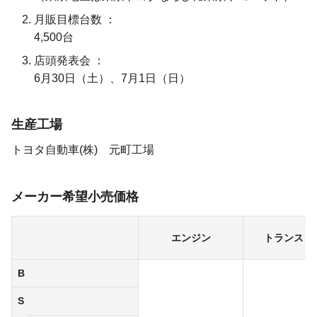
月販目標台数
4,500台
店頭発表会
6月30日（土）、7月1日（日）
生産工場
トヨタ自動車(株) 元町工場
メーカー希望小売価格
エンジン
トランスミ
B
S