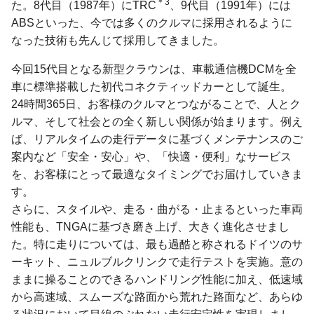
＊3
た。8代目（1987年）にTRC
、9代目（1991年）には
ABSといった、今では多くのクルマに採用されるように
なった技術も先んじて採用してきました。
今回15代目となる新型クラウンは、車載通信機DCMを全
車に標準搭載した初代コネクティッドカーとして誕生。
24時間365日、お客様のクルマとつながることで、人とク
ルマ、そして社会との全く新しい関係が始まります。例え
ば、リアルタイムの走行データに基づくメンテナンスのご
案内など「安全・安心」や、「快適・便利」なサービス
を、お客様にとって最適なタイミングでお届けしていきま
す。
さらに、スタイルや、走る・曲がる・止まるといった車両
性能も、TNGAに基づき磨き上げ、大きく進化させまし
た。特に走りについては、最も過酷と称されるドイツのサ
ーキット、ニュルブルクリンクで走行テストを実施。意の
ままに操ることのできるハンドリング性能に加え、低速域
から高速域、スムーズな路面から荒れた路面など、あらゆ