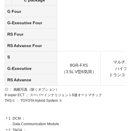
“C package”
G Four
G-Executive Four
RS Four
RS Advance Four
S
マルチス
8GR-FXS
G-Executive
ハイブ
（3.5L V型6気筒）
トランスミ
RS Advance
◎ ： 掲載写真（除くオプション）
8 super ECT
スーパーインテリジェント8速オートマチック
THSⅡ
TOYOTA Hybrid System Ⅱ
＊1
DCM
Data Communication Module
＊2
TNGA