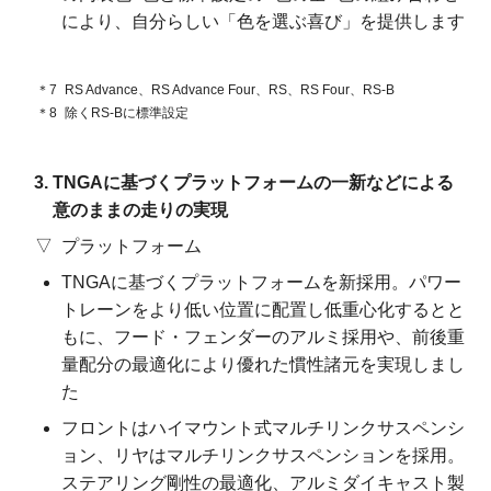
により、自分らしい「色を選ぶ喜び」を提供します
＊7
RS Advance、
RS Advance Four、
RS、
RS Four、
RS-B
＊8
除くRS-Bに標準設定
TNGAに基づくプラットフォームの
一新などによる
意のままの
走りの
実現
プラットフォーム
TNGAに基づくプラットフォームを新採用。パワー
トレーンをより低い位置に配置し低重心化するとと
もに、フード・フェンダーのアルミ採用や、前後重
量配分の最適化により優れた慣性諸元を実現しまし
た
フロントはハイマウント式マルチリンクサスペンシ
ョン、リヤはマルチリンクサスペンションを採用。
ステアリング剛性の最適化、アルミダイキャスト製