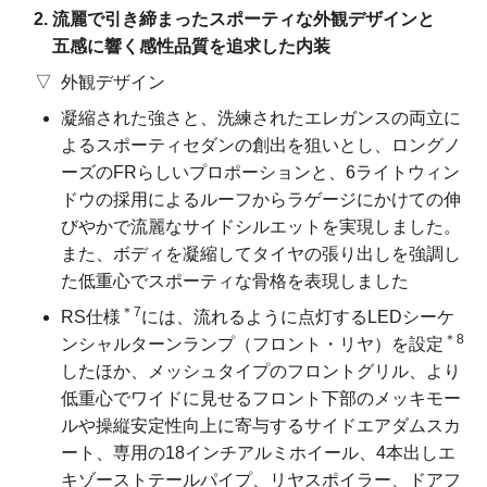
流麗で引き締まったスポーティな
外観デザインと
五感に響く
感性品質を
追求した内装
外観デザイン
凝縮された強さと、洗練されたエレガンスの両立に
よるスポーティセダンの創出を狙いとし、ロングノ
ーズのFRらしいプロポーションと、6ライトウィン
ドウの採用によるルーフからラゲージにかけての伸
びやかで流麗なサイドシルエットを実現しました。
また、ボディを凝縮してタイヤの張り出しを強調し
た低重心でスポーティな骨格を表現しました
＊7
RS仕様
には、流れるように点灯するLEDシーケ
＊8
ンシャルターンランプ（フロント・リヤ）を設定
したほか、メッシュタイプのフロントグリル、より
低重心でワイドに見せるフロント下部のメッキモー
ルや操縦安定性向上に寄与するサイドエアダムスカ
ート、専用の18インチアルミホイール、4本出しエ
キゾーストテールパイプ、リヤスポイラー、ドアフ