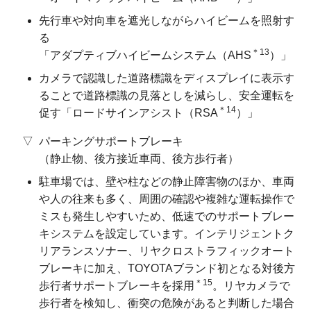
先行車や対向車を遮光しながらハイビームを照射す
る
＊13
「アダプティブハイビームシステム
（AHS
）」
カメラで認識した道路標識をディスプレイに表示す
ることで道路標識の見落としを減らし、安全運転を
＊14
促す
「ロードサインアシスト
（RSA
）」
パーキングサポートブレーキ
（静止物、後方接近車両、後方歩行者）
駐車場では、壁や柱などの静止障害物のほか、車両
や人の往来も多く、周囲の確認や複雑な運転操作で
ミスも発生しやすいため、低速でのサポートブレー
キシステムを設定しています。インテリジェントク
リアランスソナー、リヤクロストラフィックオート
ブレーキに加え、TOYOTAブランド初となる対後方
＊15
歩行者サポートブレーキを採用
。リヤカメラで
歩行者を検知し、衝突の危険があると判断した場合