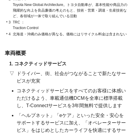
Toyota New Global Architecture。トヨタ自動車が、基本性能や商品力の
飛躍的な向上を良品廉価の考えのもと、技術・営業・調達・生産技術な
ど、各領域が一体で取り組んでいる活動
＊3
TRC
Traction Control
＊4
北海道・沖縄のみ価格が異なる。
価格にはリサイクル料金は含まれない
車両概要
コネクティッドサービス
ドライバー、街、社会がつながることで新たなサー
ビスが充実
コネクティッドサービスをすべてのお客様に体感い
ただけるよう、車載通信機DCMを全車に標準搭載
し、T-Connectサービスを3年間無料で提供します
「ヘルプネット」「eケア」といった安全・安心を
サポートするサービスに加え、「オペレーターサー
ビス」をはじめとしたカーライフを快適にするサー