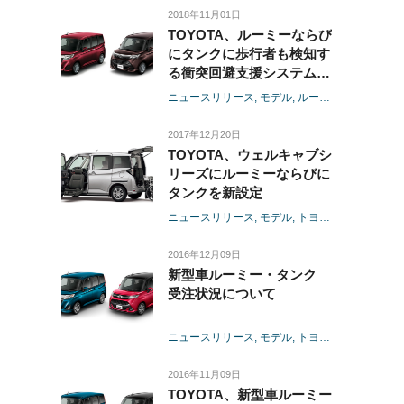
ルキャブ」-
2018年11月01日
TOYOTA、ルーミーならび
にタンクに歩行者も検知す
る衝突回避支援システムを
採用
ニュースリリース
モデル
ルーミー
タンク
ト
-あわせて、特別仕様車
G“Cozy Edition”を発売-
2017年12月20日
TOYOTA、ウェルキャブシ
リーズにルーミーならびに
タンクを新設定
ニュースリリース
モデル
トヨタ
ルーミー
タ
2016年12月09日
新型車ルーミー・タンク
受注状況について
ニュースリリース
モデル
トヨタ
ルーミー
タ
2016年11月09日
TOYOTA、新型車ルーミー