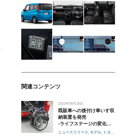
関連コンテンツ
2022年09月26日
既販車への後付け車いす収
納装置を発売
-ライフステージの変化に
応じて機能が追加できる純
ニュースリリース
モデル
トヨタ
シエンタ
ア
正福祉用品「いつでもウェ