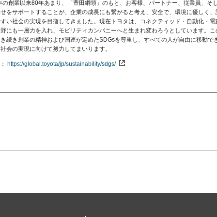
7年の創業以来80年あまり、「豊田綱領」のもと、お客様、パートナー、従業員、そ
幸せをサポートすることが、企業の成長にも繋がると考え、安全で、環境に優しく、
やすい社会の実現を目指してきました。現在トヨタは、コネクティッド・自動化・電
分野にも一層力を入れ、モビリティカンパニーへと生まれ変わろうとしています。こ
き続き創業の精神および国連が定めたSDGsを尊重し、すべての人が自由に移動で
ィ社会の実現に向けて努力してまいります。
https://global.toyota/jp/sustainability/sdgs/