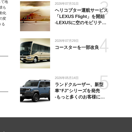
して地
2026年07月31日
誰も
ヘリコプター運航サービス
動化
「LEXUS Flight」を開始
の変
-LEXUSに空のモビリティ
きる
が加わり、陸・海・空がつ
ながる移動体験を提供-
2026年07月29日
コースターを一部改良
2026年05月14日
ランドクルーザー、新型
車“FJ”シリーズを発売
-もっと多くのお客様にラ
ンドクルーザーを楽しんで
いただくために、扱いやす
いサイズとし、より気軽に
「移動の自由」を提供-