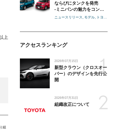
ならびにタンクを発売
-ミニバンの魅力をコンパ
クトカーに凝縮したトール
ニュースリリース
モデル
トヨタ
ルーミー
タ
2BOX誕生-
以上
アクセスランキング
2026年07月15日
新型クラウン（クロスオー
バー）のデザインを先行公
開
2026年07月31日
組織改正について
り組