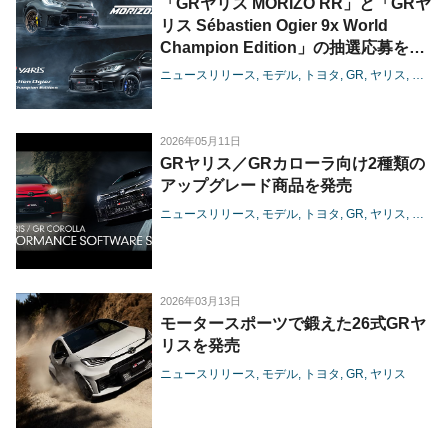
「GRヤリス MORIZO RR」と「GRヤ
リス Sébastien Ogier 9x World
Champion Edition」の抽選応募を受
付開始
ニュースリリース
モデル
トヨタ
GR
ヤリス
モータ
-国内それぞれ100台限定の抽選応募を
「GR app」で本日から受付-
2026年05月11日
GRヤリス／GRカローラ向け2種類の
アップグレード商品を発売
ニュースリリース
モデル
トヨタ
GR
ヤリス
カロー
2026年03月13日
モータースポーツで鍛えた26式GRヤ
リスを発売
ニュースリリース
モデル
トヨタ
GR
ヤリス