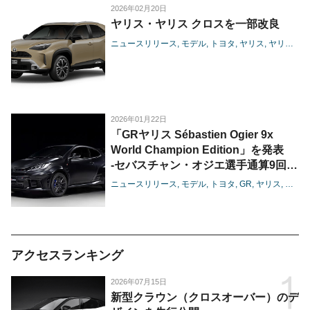
2026年02月20日
ヤリス・ヤリス クロスを一部改良
ニュースリリース
モデル
トヨタ
ヤリス
ヤリスクロス
2026年01月22日
「GRヤリス Sébastien Ogier 9x
World Champion Edition」を発表
-セバスチャン・オジエ選手通算9回目
のドライバーズチャンピオンを記念し
ニュースリリース
モデル
トヨタ
GR
ヤリス
モータ
た特別仕様車-
アクセスランキング
2026年07月15日
新型クラウン（クロスオーバー）のデ