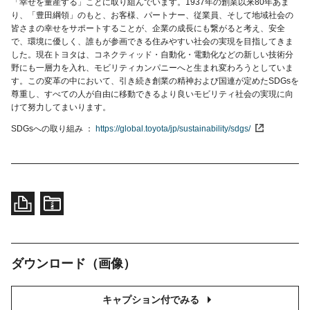
「幸せを量産する」ことに取り組んでいます。1937年の創業以来80年あま
り、「豊田綱領」のもと、お客様、パートナー、従業員、そして地域社会の
皆さまの幸せをサポートすることが、企業の成長にも繋がると考え、安全
で、環境に優しく、誰もが参画できる住みやすい社会の実現を目指してきま
した。現在トヨタは、コネクティッド・自動化・電動化などの新しい技術分
野にも一層力を入れ、モビリティカンパニーへと生まれ変わろうとしていま
す。この変革の中において、引き続き創業の精神および国連が定めたSDGsを
尊重し、すべての人が自由に移動できるより良いモビリティ社会の実現に向
けて努力してまいります。
SDGsへの取り組み
https://global.toyota/jp/sustainability/sdgs/
ダウンロード（画像）
キャプション付でみる