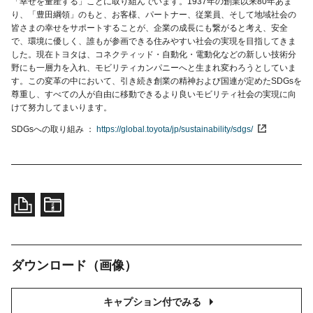
「幸せを量産する」ことに取り組んでいます。1937年の創業以来80年あま
り、「豊田綱領」のもと、お客様、パートナー、従業員、そして地域社会の
皆さまの幸せをサポートすることが、企業の成長にも繋がると考え、安全
で、環境に優しく、誰もが参画できる住みやすい社会の実現を目指してきま
した。現在トヨタは、コネクティッド・自動化・電動化などの新しい技術分
野にも一層力を入れ、モビリティカンパニーへと生まれ変わろうとしていま
す。この変革の中において、引き続き創業の精神および国連が定めたSDGsを
尊重し、すべての人が自由に移動できるより良いモビリティ社会の実現に向
けて努力してまいります。
SDGsへの取り組み
https://global.toyota/jp/sustainability/sdgs/
ダウンロード（画像）
キャプション付でみる