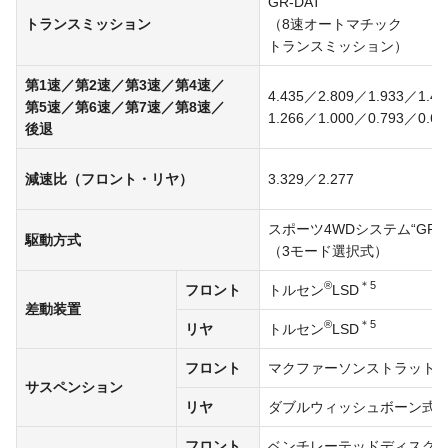
GR-DAT
トランスミッション
（8速オートマチック
トランスミッション）
第1速／第2速／第3速／第4速／
4.435／2.809／1.933／1.4
第5速／
第6速／
第7速／第8速／
1.266／
1.000／
0.793／0.6
後退
減速比（フロント・リヤ）
3.329／2.277
スポーツ4WDシステム“GR-
駆動方式
（3モード選択式）
®
＊5
フロント
トルセン
LSD
差動装置
®
＊5
リヤ
トルセン
LSD
フロント
マクファーソンストラット
サスペンション
リヤ
ダブルウィッシュボーン式
フロント
ベンチレーテッドディスク（