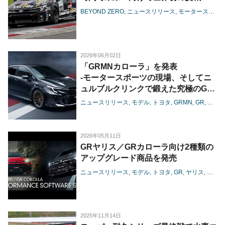
BEYOND ZERO
ニュースリリース
モータースポーツ
2026年06月02日
「GRMNカローラ」を発表
-モータースポーツの現場、そしてニ
ュルブルクリンクで鍛えた究極のGR
カローラ-
ニュースリリース
モデル
トヨタ
GRMN
GR
カロ
2026年05月11日
GRヤリス／GRカローラ向け2種類の
アップグレード商品を発売
ニュースリリース
モデル
トヨタ
GR
ヤリス
カロー
2025年11月14日