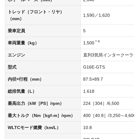
トレッド（フロント・リヤ）
1,590／1,620
（mm）
乗車定員
5
＊4
車両重量（kg）
1,500
エンジン
直列3気筒インタークーラー
型式
G16E-GTS
内径×行程（mm）
87.5×89.7
総排気量（L）
1.618
最高出力（kW［PS］/rpm）
224［304］/6,500
最大トルク（Nm［kgf-m］/rpm）
400［40.8］/3,250～4,600
WLTCモード燃費（km/L）
10.8