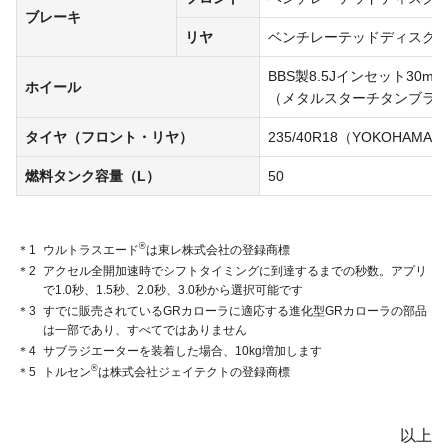
ブレーキ
リヤ
ベンチレーテッドディスク（
BBS製8.5Jインセット30
ホイール
（メタルスターチタンブラ
タイヤ（フロント・リヤ）
235/40R18（YOKOHAMA A
燃料タンク容量（L）
50
®
＊1
ウルトラスエード
は東レ株式会社の登録商標
＊2
アクセル全開加速時でシフトタイミングに到達するまでの秒数。アプリ
で1.0秒、1.5秒、2.0秒、3.0秒から選択可能です
＊3
すでに販売されているGRカローラに適応する進化型GRカローラの部品
は一部であり、すべてではありません
＊4
サブラジエーターを装着した場合、10kg増加します
®
＊5
トルセン
は株式会社ジェイテクトの登録商標
以上