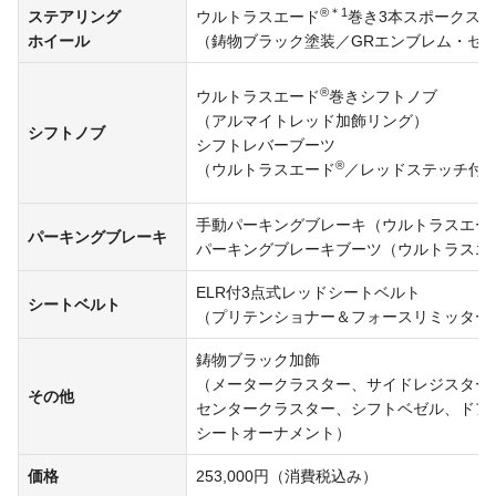
®＊1
ステアリング
ウルトラスエード
巻き3本スポークス
ホイール
（鋳物ブラック塗装／GRエンブレム・セ
®
ウルトラスエード
巻きシフトノブ
（アルマイトレッド加飾リング）
シフトノブ
シフトレバーブーツ
®
（ウルトラスエード
／レッドステッチ付
手動パーキングブレーキ（ウルトラスエー
パーキング
ブレーキ
パーキングブレーキブーツ（ウルトラスエ
ELR付3点式レッドシートベルト
シートベルト
（プリテンショナー＆フォースリミッター
鋳物ブラック加飾
（メータークラスター、サイドレジスター
その他
センタークラスター、
シフトベゼル、
ドア
シートオーナメント）
価格
253,000円（消費税込み）