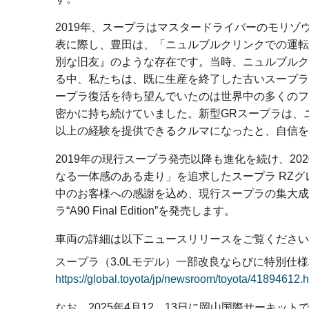
2019年、スープラはマスタードライバーのモリゾ
表に際し、豊田は、「ニュルブルクリンクでの運転
別な旧友』のような存在です。当時、ニュルブルク
る中、私たちは、既に生産を終了した古いスープラ
ープラ復活を待ち望んでいたのは世界中の多くのフ
密かに持ち続けていました。新型GRスープラは、
以上の経験を提供できるクルマになったと、自信を
2019年の現行スープラ発売以降も進化を続け、20
なる一体感のある走り」を追求したスープラ RZ
中のお客様への感謝を込め、現行スープラの集大成
ラ“A90 Final Edition”を発売します。
車両の詳細は以下ニュースリリースをご覧ください
スープラ（3.0Lモデル）一部改良ならびに特別仕様車 スープ
https://global.toyota/jp/newsroom/toyota/41894612.h
なお、2025年4月12、13日に岡山国際サーキットで開催