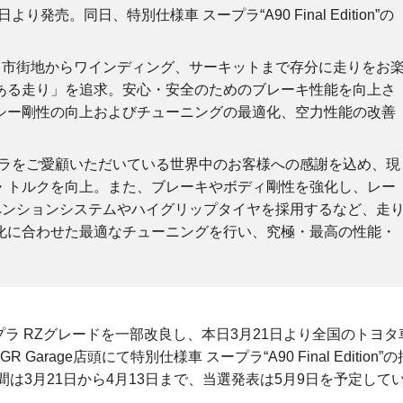
発売。同日、特別仕様車 スープラ“A90 Final Edition”の
、市街地からワインディング、サーキットまで存分に走りをお
ある走り」を追求。安心・安全のためのブレーキ性能を向上さ
シー剛性の向上およびチューニングの最適化、空力性能の改善
”では、スープラをご愛顧いただいている世界中のお客様への感謝を込め、現
・トルクを向上。また、ブレーキやボディ剛性を強化し、レー
ペンションシステムやハイグリップタイヤを採用するなど、走
化に合わせた最適なチューニングを行い、究極・最高の性能・
は、スープラ RZグレードを一部改良し、本日3月21日より全国のトヨ
age店頭にて特別仕様車 スープラ“A90 Final Edition”
は3月21日から4月13日まで、当選発表は5月9日を予定して