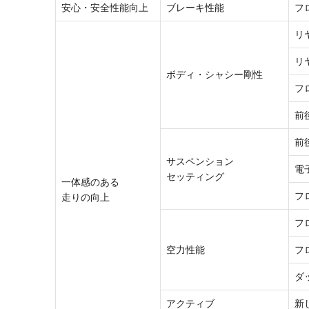
安心・安全
性能向上
ブレーキ性能
フ
リ
リ
ボディ・シャシー剛性
フ
前
前
サスペンション
電
セッティング
一体感のある
フ
走りの向上
フ
空力性能
フ
ダ
アクティブ
新