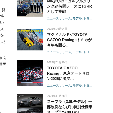
6年ぶりのニュルブルクリ
ンク24時間レースにTGRR
。発
として挑戦
特
ニュースリリース
モデル
トヨタ
GR
ヤリス
い
ス
2025年04月04日
マクドナルド×TOYOTA
を
GAZOO Racing×トミカが
しさ
今年も贈る
ハッピーセット®「トミ
ニュースリリース
モデル
トヨタ
GR
スープラ
カ」コラボレーション特別
さら
企画発進！
2025年01月10日
世界
TOYOTA GAZOO
Racing、東京オートサロ
ン2025に出展
-「ニュルブルクリンクで
ニュースリリース
モデル
トヨタ
レクサス
GR
のクルマづくり」をメイン
テーマとして車両やパーツ
2024年11月28日
などを展示-
スープラ（3.0Lモデル）一
部改良ならびに特別仕様車
スープラ“A90 Final
ラ