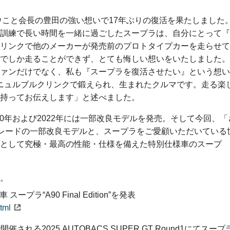
ウこと会長の豊田の強い想いで17年ぶりの復活を果たしました
訓練で長い時間を一緒に過ごしたスープラは、自分にとって『
リンクで他のメーカーが発売前のプロトタイプカーを走らせて
でしか走ることができず、とても悔しい想いをいたしました。
ァンだけでなく、私も『スープラを復活させたい』という想い
ニュルブルクリンクで鍛えられ、生まれたクルマです。走る楽
持ってお伝えします」と述べました。
20年および2022年には一部改良モデルを発売。そして今回、「
グレードの一部改良モデルと、スープラをご愛顧いただいている
として究極・最高の性能・仕様を備えた特別仕様車のスープ
。
ラ“A90 Final Edition”を発表
tml
される2025 AUTOBACS SUPER GT Round1にてスープ