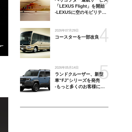
「LEXUS Flight」を開始
-LEXUSに空のモビリティ
が加わり、陸・海・空がつ
ながる移動体験を提供-
2026年07月29日
コースターを一部改良
2026年05月14日
ランドクルーザー、新型
車“FJ”シリーズを発売
-もっと多くのお客様にラ
ンドクルーザーを楽しんで
いただくために、扱いやす
いサイズとし、より気軽に
「移動の自由」を提供-