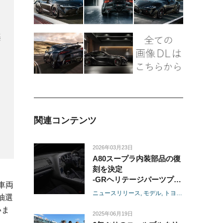
楽
り
関連コンテンツ
2026年03月23日
A80スープラ内装部品の復
刻を決定
-GRヘリテージパーツプロ
タ車両
ジェクトからインストルメ
ニュースリリース
モデル
トヨタ
GR
スープラ
の抽選
ントパネルを復刻、オート
いま
モビルカウンシル2026に出
2025年06月19日
展-