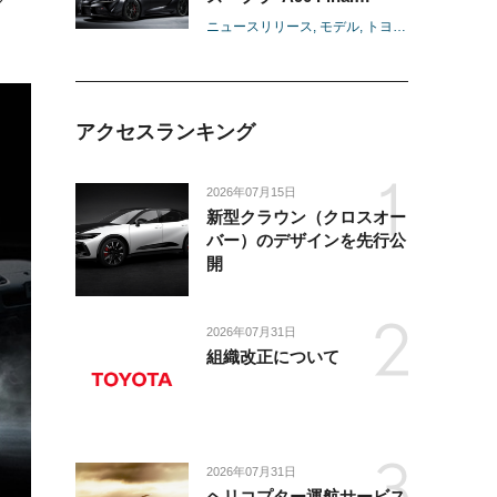
Edition”を発表
ニュースリリース
モデル
トヨタ
GR
スープラ
アクセスランキング
2026年07月15日
新型クラウン（クロスオー
バー）のデザインを先行公
開
2026年07月31日
組織改正について
2026年07月31日
ヘリコプター運航サービス