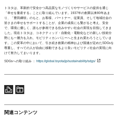
トヨタは、革新的で安全かつ高品質なモノづくりやサービスの提供を通じ
「幸せを量産する」ことに取り組んでいます。1937年の創業以来80年あま
り、「豊田綱領」のもと、お客様、パートナー、従業員、そして地域社会の
皆さまの幸せをサポートすることが、企業の成長にも繋がると考え、安全
で、環境に優しく、誰もが参画できる住みやすい社会の実現を目指してきま
した。現在トヨタは、コネクティッド・自動化・電動化などの新しい技術分
野にも一層力を入れ、モビリティカンパニーへと生まれ変わろうとしていま
す。この変革の中において、引き続き創業の精神および国連が定めたSDGsを
尊重し、すべての人が自由に移動できるより良いモビリティ社会の実現に向
けて努力してまいります。
SDGsへの取り組み
https://global.toyota/jp/sustainability/sdgs/
関連コンテンツ