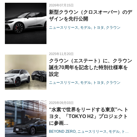
2026年07月15日
新型クラウン（クロスオーバー）のデ
ザインを先行公開
ニュースリリース
モデル
トヨタ
クラウン
2025年11月20日
クラウン（エステート）に、クラウン
誕生70周年を記念した特別仕様車を
設定
ニュースリリース
モデル
トヨタ
クラウン
2025年09月03日
“水素で世界をリードする東京”へ ト
ヨタ、「TOKYO H2」プロジェクト
に参画
-燃料電池タクシーにクラウンを導
BEYOND ZERO
ニュースリリース
モデル
トヨタ
入、情報発信施設もリニューアル-