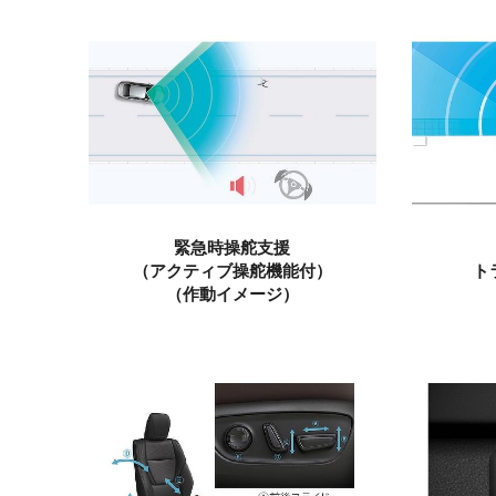
緊急時操舵支援
（アクティブ操舵機能付）
ト
（作動イメージ）