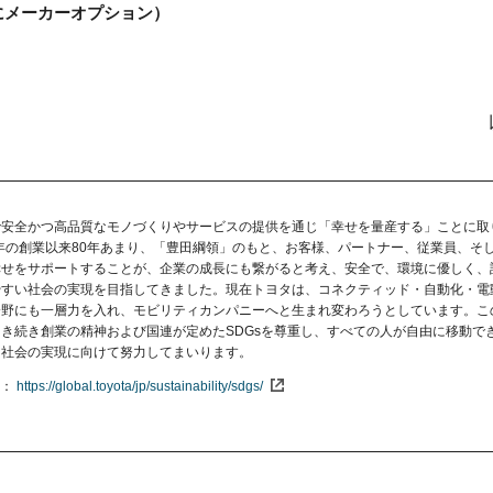
にメーカーオプション）
で安全かつ高品質なモノづくりやサービスの提供を通じ「幸せを量産する」ことに取
7年の創業以来80年あまり、「豊田綱領」のもと、お客様、パートナー、従業員、そ
幸せをサポートすることが、企業の成長にも繋がると考え、安全で、環境に優しく、
やすい社会の実現を目指してきました。現在トヨタは、コネクティッド・自動化・電
分野にも一層力を入れ、モビリティカンパニーへと生まれ変わろうとしています。こ
き続き創業の精神および国連が定めたSDGsを尊重し、すべての人が自由に移動で
ィ社会の実現に向けて努力してまいります。
https://global.toyota/jp/sustainability/sdgs/