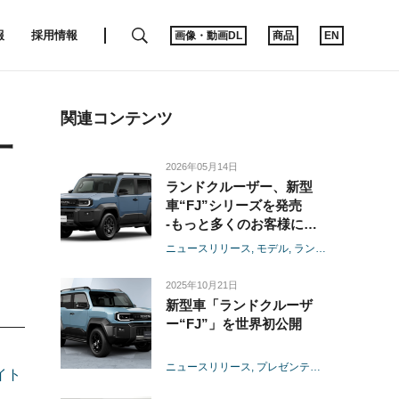
SEARCH
報
採用情報
画像・動画DL
商品
EN
関連コンテンツ
一
2026年05月14日
ランドクルーザー、新型
車“FJ”シリーズを発売
-もっと多くのお客様にラ
ンドクルーザーを楽しんで
ニュースリリース
モデル
ランドクルーザー
いただくために、扱いやす
いサイズとし、より気軽に
2025年10月21日
「移動の自由」を提供-
新型車「ランドクルーザ
ー“FJ”」を世界初公開
ニュースリリース
プレゼンテーション
モデル
イト