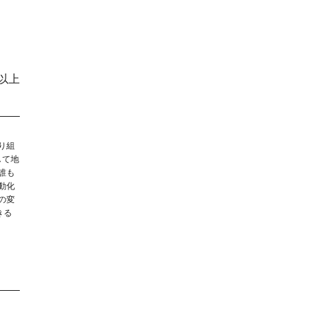
以上
り組
して地
誰も
動化
の変
きる