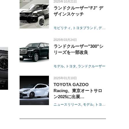
2025年10月21日
ランドクルーザー“FJ” デ
ザインスケッチ
モビリティ
トヨタブランド
デザイン
モデル
2025年03月24日
ランドクルーザー"300"シ
リーズを一部改良
モデル
トヨタ
ランドクルーザー
2025年01月10日
TOYOTA GAZOO
Racing、東京オートサロ
ン2025に出展
-「ニュルブルクリンクで
ニュースリリース
モデル
トヨタ
レクサス
GR
のクルマづくり」をメイン
テーマとして車両やパーツ
などを展示-