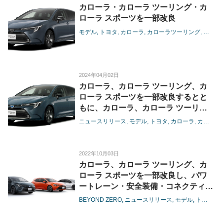
カローラ・カローラ ツーリング・カ
ローラ スポーツを一部改良
モデル
トヨタ
カローラ
カローラツーリング
カロー
2024年04月02日
カローラ、カローラ ツーリング、カ
ローラ スポーツを一部改良するとと
もに、カローラ、カローラ ツーリン
グに特別仕様車を設定
ニュースリリース
モデル
トヨタ
カローラ
カローラツーリング
2022年10月03日
カローラ、カローラ ツーリング、カ
ローラ スポーツを一部改良し、パワ
ートレーン・安全装備・コネクティッ
ド機能を刷新
BEYOND ZERO
ニュースリリース
モデル
トヨタ
-お客様のご期待や時代のニーズを超
える「プラスα」のクルマを目指し進