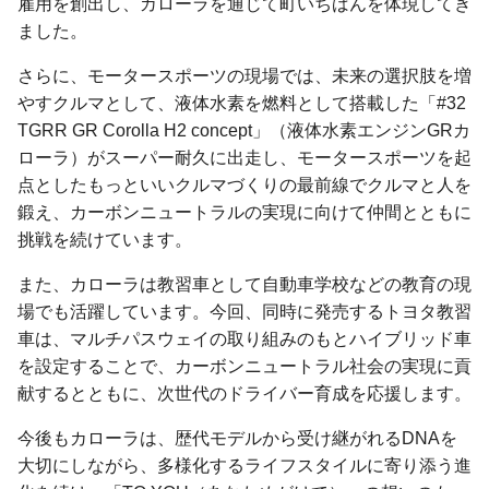
雇用を創出し、カローラを通じて町いちばんを体現してき
ました。
さらに、モータースポーツの現場では、未来の選択肢を増
やすクルマとして、液体水素を燃料として搭載した「#32
TGRR GR Corolla H2 concept」（液体水素エンジンGRカ
ローラ）がスーパー耐久に出走し、モータースポーツを起
点としたもっといいクルマづくりの最前線でクルマと人を
鍛え、カーボンニュートラルの実現に向けて仲間とともに
挑戦を続けています。
また、カローラは教習車として自動車学校などの教育の現
場でも活躍しています。今回、同時に発売するトヨタ教習
車は、マルチパスウェイの取り組みのもとハイブリッド車
を設定することで、カーボンニュートラル社会の実現に貢
献するとともに、次世代のドライバー育成を応援します。
今後もカローラは、歴代モデルから受け継がれるDNAを
大切にしながら、多様化するライフスタイルに寄り添う進