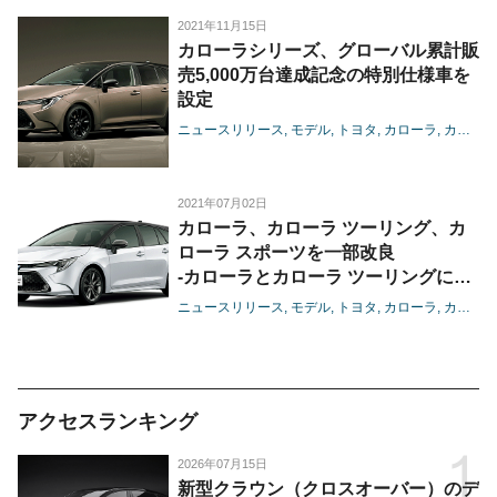
化-
2021年11月15日
カローラシリーズ、グローバル累計販
売5,000万台達成記念の特別仕様車を
設定
ニュースリリース
モデル
トヨタ
カローラ
カローラツーリング
2021年07月02日
カローラ、カローラ ツーリング、カ
ローラ スポーツを一部改良
-カローラとカローラ ツーリングにプ
ラスサポート機能を設定-
ニュースリリース
モデル
トヨタ
カローラ
カローラツーリング
アクセスランキング
2026年07月15日
新型クラウン（クロスオーバー）のデ