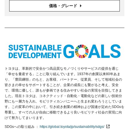
価格・グレード
トヨタは、革新的で安全かつ高品質なモノづくりやサービスの提供を通じ
「幸せを量産する」ことに取り組んでいます。1937年の創業以来80年あま
り、「豊田綱領」のもと、お客様、パートナー、従業員、そして地域社会の
皆さまの幸せをサポートすることが、企業の成長にも繋がると考え、安全
で、環境に優しく、誰もが参画できる住みやすい社会の実現を目指してきま
した。現在トヨタは、コネクティッド・自動化・電動化などの新しい技術分
野にも一層力を入れ、モビリティカンパニーへと生まれ変わろうとしていま
す。この変革の中において、引き続き創業の精神および国連が定めたSDGsを
尊重し、すべての人が自由に移動できるより良いモビリティ社会の実現に向
けて努力してまいります。
SDGsへの取り組み
https://global.toyota/jp/sustainability/sdgs/