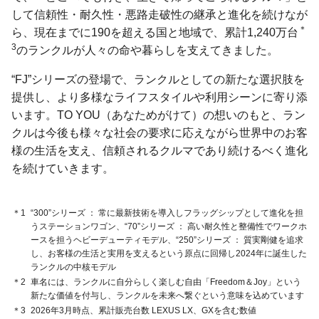
して信頼性・耐久性・悪路走破性の継承と進化を続けなが
＊
ら、現在までに190を超える国と地域で、累計1,240万台
3
のランクルが人々の命や暮らしを支えてきました。
“FJ”シリーズの登場で、ランクルとしての新たな選択肢を
提供し、より多様なライフスタイルや利用シーンに寄り添
います。TO YOU（あなためがけて）の想いのもと、ラン
クルは今後も様々な社会の要求に応えながら世界中のお客
様の生活を支え、信頼されるクルマであり続けるべく進化
を続けていきます。
＊1
“300”シリーズ ： 常に最新技術を導入しフラッグシップとして進化を担
うステーションワゴン、“70”シリーズ ： 高い耐久性と整備性でワークホ
ースを担うヘビーデューティモデル、“250”シリーズ ： 質実剛健を追求
し、お客様の生活と実用を支えるという原点に回帰し2024年に誕生した
ランクルの中核モデル
＊2
車名には、ランクルに自分らしく楽しむ自由「Freedom＆Joy」という
新たな価値を付与し、ランクルを未来へ繋ぐという意味を込めています
＊3
2026年3月時点、累計販売台数 LEXUS LX、GXを含む数値