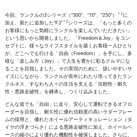
＊1
今回、ランクルの3シリーズ（“300”、“70”、“250”）
に
＊2
加え、新たに追加した“FJ”
シリーズは、「もっと多くの
お客様にもっと気軽にランクルを楽しんでいただきたい」
という思いから開発しました。「Freedom＆Joy」をコン
セプトに、様々なライフスタイルを築くお客様一人ひとり
が、どこへでも行ける「自由（Freedom）」を手にし、多
様な「楽しみ方（Joy）」で人生を豊かに彩るクルマにな
ることを目指しました。その実現のために、扱いやすいサ
イズにしながら、ランクルが長年にわたり培ってきたラン
クルネス、すなわち人々の生活を支える「信頼性・耐久
性・悪路走破性」を継承し、つくり込みました。
どんな道でも「自由」に走り、安心して運転できるオフロ
ーダーを目指し、耐久性に優れ信頼度の高いラダーフレー
ムの採用と、優れたホイールアーティキュレーション（タ
イヤの浮きづらさ）による悪路走破性に加え、ホイールベ
ースの縮小により優れた機動性を確保しました。さらに、