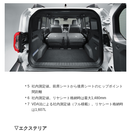
＊5
社内測定値。前席シートから後席シートのヒップポイント
間距離
＊6
社内測定値。リヤシート格納時は最大1,480mm
＊7
VDA法による社内測定値（フル積載）。リヤシート格納時
は1,607L
エクステリア