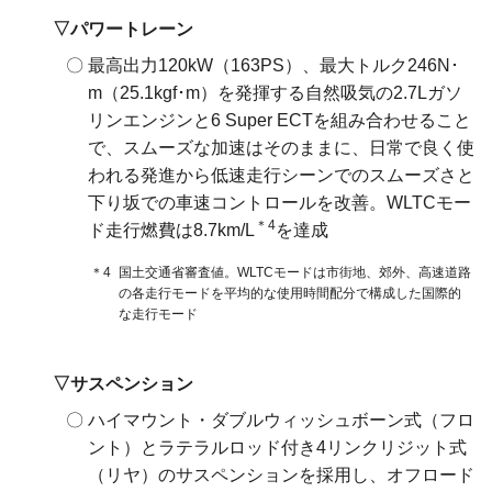
パワートレーン
最高出力120kW（163PS）、最大トルク246N･
m（25.1kgf･m）を発揮する自然吸気の2.7Lガソ
リンエンジンと6 Super ECTを組み合わせること
で、スムーズな加速はそのままに、日常で良く使
われる発進から低速走行シーンでのスムーズさと
下り坂での車速コントロールを改善。WLTCモー
＊4
ド走行燃費は8.7km/L
を達成
＊4
国土交通省審査値。WLTCモードは市街地、郊外、高速道路
の各走行モードを平均的な使用時間配分で構成した国際的
な走行モード
サスペンション
ハイマウント・ダブルウィッシュボーン式（フロ
ント）とラテラルロッド付き4リンクリジット式
（リヤ）のサスペンションを採用し、オフロード