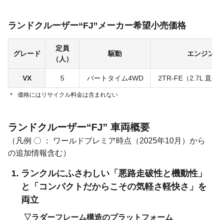
ランドクルーザー“FJ”メーカー希望小売価格
定員
グレード
駆動
エンジン
（人）
VX
5
パートタイム4WD
2TR-FE
（2.7L 直
＊
価格にはリサイクル料金は含まれない
ランドクルーザー“FJ” 車両概要
（凡例 〇 ： ワールドプレミア時点
（2025年10月）
から
の追加情報含む）
ランクルにふさわしい「悪路走破性と機動性」
と「コンパクトだからこその気軽さ軽快さ」を
両立
ラダーフレーム構造のプラットフォーム