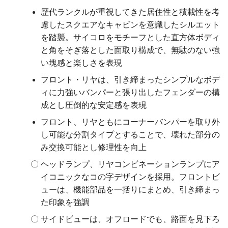
歴代ランクルが重視してきた居住性と積載性を考
慮したスクエアなキャビンを意識したシルエット
を踏襲。サイコロをモチーフとした直方体ボディ
と角をそぎ落とした面取り構成で、無駄のない強
い塊感と楽しさを表現
フロント・リヤは、引き締まったシンプルなボデ
ィに力強いバンパーと張り出したフェンダーの構
成とし圧倒的な安定感を表現
フロント、リヤともにコーナーバンパーを取り外
し可能な分割タイプとすることで、壊れた部分の
み交換可能とし修理性を向上
ヘッドランプ、リヤコンビネーションランプにア
イコニックなコの字デザインを採用。フロントビ
ューは、機能部品を一括りにまとめ、引き締まっ
た印象を強調
サイドビューは、オフロードでも、路面を見下ろ