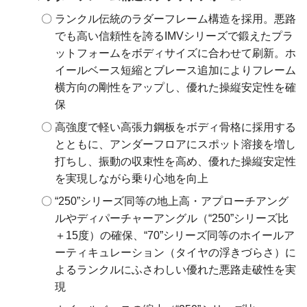
ランクル伝統のラダーフレーム構造を採用。悪路
でも高い信頼性を誇るIMVシリーズで鍛えたプラ
ットフォームをボディサイズに合わせて刷新。ホ
イールベース短縮とブレース追加によりフレーム
横方向の剛性をアップし、優れた操縦安定性を確
保
高強度で軽い高張力鋼板をボディ骨格に採用する
とともに、アンダーフロアにスポット溶接を増し
打ちし、振動の収束性を高め、優れた操縦安定性
を実現しながら乗り心地を向上
“250”シリーズ同等の地上高・アプローチアング
ルやディパーチャーアングル（“250”シリーズ比
＋15度）の確保、“70”シリーズ同等のホイールア
ーティキュレーション（タイヤの浮きづらさ）に
よるランクルにふさわしい優れた悪路走破性を実
現