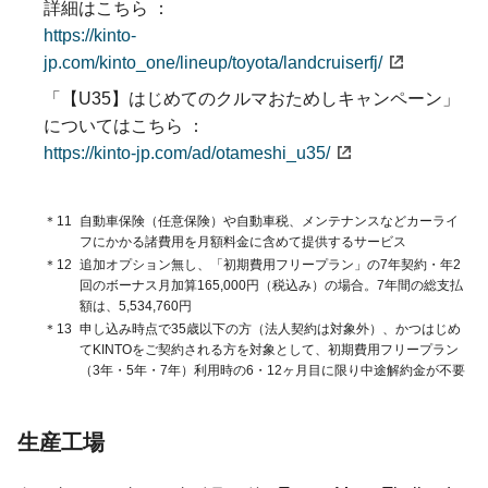
詳細はこちら ：
https://kinto-
jp.com/kinto_one/lineup/toyota/landcruiserfj/
「【U35】はじめてのクルマおためしキャンペーン」
についてはこちら ：
https://kinto-jp.com/ad/otameshi_u35/
＊11
自動車保険（任意保険）や自動車税、メンテナンスなどカーライ
フにかかる諸費用を月額料金に含めて提供するサービス
＊12
追加オプション無し、「初期費用フリープラン」の7年契約・年2
回のボーナス月加算165,000円（税込み）の場合。7年間の総支払
額は、5,534,760円
＊13
申し込み時点で35歳以下の方（法人契約は対象外）、かつはじめ
てKINTOをご契約される方を対象として、初期費用フリープラン
（3年・5年・7年）利用時の6・12ヶ月目に限り中途解約金が不要
生産工場