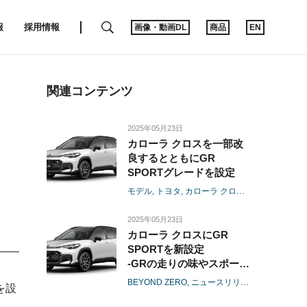
SEARCH
報
採用情報
画像・動画DL
商品
EN
関連コンテンツ
2025年05月23日
カローラ クロスを一部改
良するとともにGR
SPORTグレードを設定
モデル
トヨタ
カローラ クロス
GR
GR SPOR
2025年05月23日
カローラ クロスにGR
SPORTを新設定
-GRの走りの味やスポーテ
ィなデザイン・機能美を追
BEYOND ZERO
ニュースリリース
モデル
トヨ
を設
求-