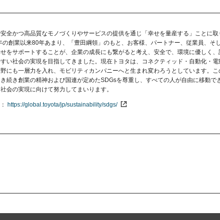
で安全かつ高品質なモノづくりやサービスの提供を通じ「幸せを量産する」ことに取
7年の創業以来80年あまり、「豊田綱領」のもと、お客様、パートナー、従業員、そ
幸せをサポートすることが、企業の成長にも繋がると考え、安全で、環境に優しく、
やすい社会の実現を目指してきました。現在トヨタは、コネクティッド・自動化・電
分野にも一層力を入れ、モビリティカンパニーへと生まれ変わろうとしています。こ
き続き創業の精神および国連が定めたSDGsを尊重し、すべての人が自由に移動で
ィ社会の実現に向けて努力してまいります。
https://global.toyota/jp/sustainability/sdgs/