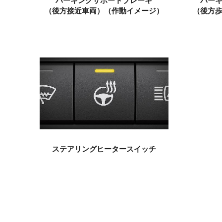
パーキングサポートブレーキ
パー
（後方接近車両）
（作動イメージ）
（後方
ステアリングヒータースイッチ