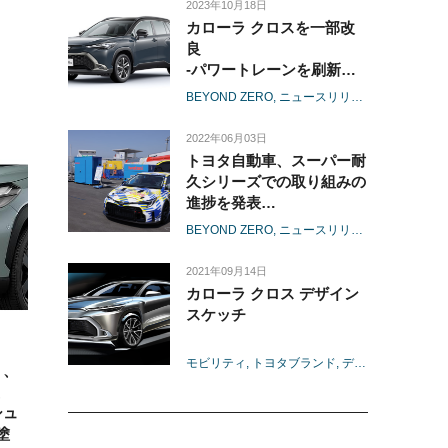
2023年10月18日
カローラ クロスを一部改
良
-パワートレーンを刷新す
るとともに、安全装備・コ
BEYOND ZERO
ニュースリリース
モデル
トヨ
ネクティッド機能を充実-
2022年06月03日
トヨタ自動車、スーパー耐
久シリーズでの取り組みの
進捗を発表
-ＥＮＥＯＳ スーパー耐久
BEYOND ZERO
ニュースリリース
モータース
シリーズ2022 Powered by
Hankook 第2戦 NAPAC 富
2021年09月14日
士SUPER TEC 24時間レー
カローラ クロス デザイン
ス-
スケッチ
モビリティ
トヨタブランド
デザイン
モデル
）、
、
シュ
塗