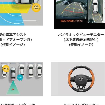
安心降車アシスト
パノラミックビューモニター
車・ドアオープン時）
（床下透過表示機能付）
（作動イメージ）
（作動イメージ）