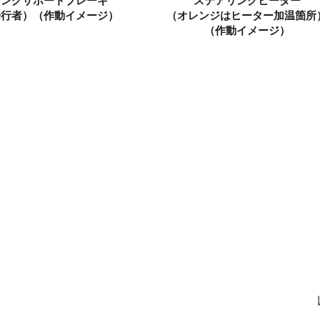
キングサポートブレーキ
ステアリングヒーター
歩行者）
（作動イメージ）
（オレンジはヒーター加温箇所
（作動イメージ）