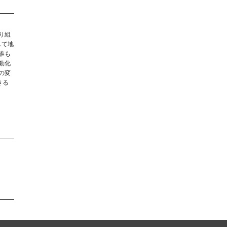
り組
して地
誰も
動化
の変
きる