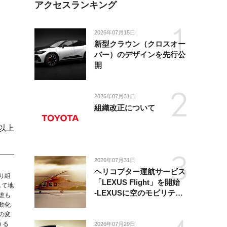
アクセスランキング
2026年07月15日
新型クラウン（クロスオー
バー）のデザインを先行公
開
2026年07月31日
組織改正について
以上
2026年07月31日
ヘリコプター運航サービス
り組
「LEXUS Flight」を開始
して地
-LEXUSに空のモビリティ
誰も
が加わり、陸・海・空がつ
動化
ながる移動体験を提供-
の変
きる
2026年07月29日