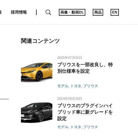
SEARCH
報
採用情報
画像・動画DL
商品
EN
関連コンテンツ
2025年07月01日
プリウスを一部改良し、特
別仕様車を設定
モデル
トヨタ
プリウス
2024年09月20日
プリウスのプラグインハイ
ブリッド車に新グレードを
。
設定
モデル
トヨタ
プリウス