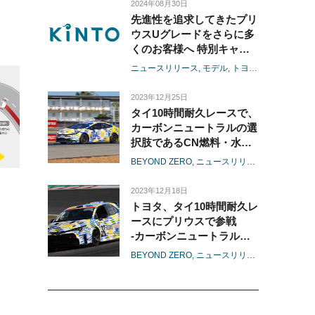
2024年08月30日
先進性を追求してきたプリ
ウスUグレードをさらに多
くのお客様へ 特別キャン
ペーンを期間限定で実施
ニュースリリース
モデル
トヨタ
プリウス
そ
2023年12月25日
タイ10時間耐久レースで、
カーボンニュートラルの選
択肢であるCN燃料・水素
エンジン・HEVの3台で参
BEYOND ZERO
ニュースリリース
モータース
戦・完走
-タイを起点としたアジア
2023年12月18日
のファンの方々へ、感謝と
トヨタ、タイ10時間耐久レ
Fun to Driveをお届け-
ースにプリウスで参戦
-カーボンニュートラル社
会実現に向けた多様な選択
BEYOND ZERO
ニュースリリース
モータース
肢の拡大へ-