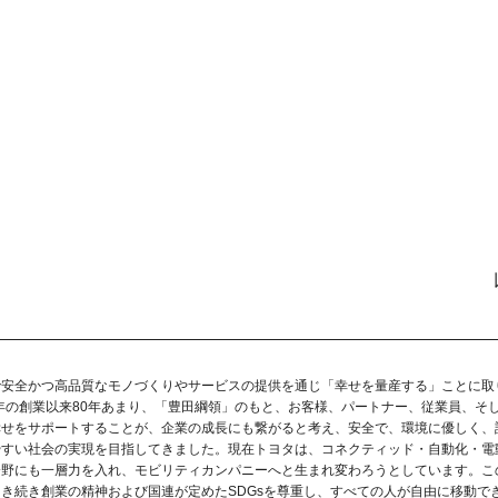
で安全かつ高品質なモノづくりやサービスの提供を通じ「幸せを量産する」ことに取
7年の創業以来80年あまり、「豊田綱領」のもと、お客様、パートナー、従業員、そ
幸せをサポートすることが、企業の成長にも繋がると考え、安全で、環境に優しく、
やすい社会の実現を目指してきました。現在トヨタは、コネクティッド・自動化・電
分野にも一層力を入れ、モビリティカンパニーへと生まれ変わろうとしています。こ
き続き創業の精神および国連が定めたSDGsを尊重し、すべての人が自由に移動で