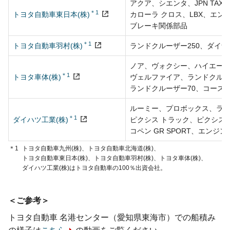
アクア、
シエンタ、
JPN TAXI
＊1
トヨタ自動車東日本(株)
カローラ クロス、
LBX、
エン
ブレーキ関係部品
＊1
トヨタ自動車羽村(株)
ランドクルーザー250、
ダイナ
ノア、
ヴォクシー、
ハイエー
＊1
トヨタ車体(株)
ヴェルファイア、
ランドクルー
ランドクルーザー70、
コース
ルーミー、
プロボックス、
ラ
＊1
ダイハツ工業(株)
ピクシス トラック、
ピクシス 
コペン GR SPORT、
エンジン
＊1
トヨタ自動車九州(株)、
トヨタ自動車北海道(株)、
トヨタ自動車東日本(株)、
トヨタ自動車羽村(株)、
トヨタ車体(株)、
ダイハツ工業(株)は
トヨタ自動車の100％出資会社。
ご参考
トヨタ自動車 名港センター（愛知県東海市）での船積み