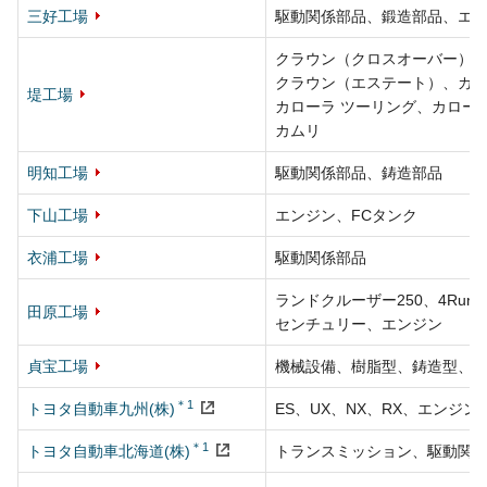
三好工場
駆動関係部品、鍛造部品、
エ
クラウン（クロスオーバー）
クラウン（エステート）、
カ
堤工場
カローラ ツーリング、
カロー
カムリ
明知工場
駆動関係部品、鋳造部品
下山工場
エンジン、
FCタンク
衣浦工場
駆動関係部品
ランドクルーザー250、
4Runn
田原工場
センチュリー、
エンジン
貞宝工場
機械設備、樹脂型、鋳造型、
＊1
トヨタ自動車九州(株)
ES、
UX、
NX、
RX、
エンジン
＊1
トヨタ自動車北海道(株)
トランスミッション、駆動関