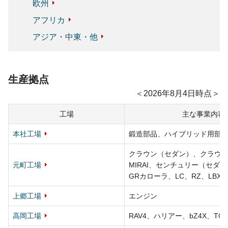
欧州
アフリカ
アジア・中東・他
生産拠点
2026年8月4日時点
工場
主な事業内容
本社工場
鍛造部品、ハイブリッド用部
クラウン（セダン）、
クラウ
元町工場
MIRAI、
センチュリー（セダン
GRカローラ、
LC、
RZ、
LBX
上郷工場
エンジン
高岡工場
RAV4、
ハリアー、
bZ4X、
TOY