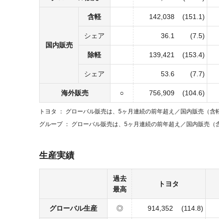
含軽
142,038
(151.1)
シェア
36.1
(7.5)
国内販売
除軽
139,421
(153.4)
シェア
53.6
(7.7)
海外販売
○
756,909
(104.6)
トヨタ
グローバル販売は、5ヶ月連続の前年超え／
国内販売（含
グループ
グローバル販売は、5ヶ月連続の前年超え／
国内販売（
生産実績
過去
トヨタ
最高
グローバル生産
◎
914,352
(114.8)