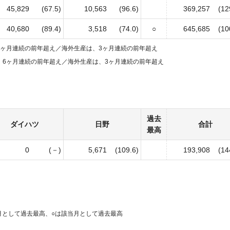
45,829
(67.5)
10,563
(96.6)
369,257
(12
40,680
(89.4)
3,518
(74.0)
○
645,685
(10
6ヶ月連続の前年超え／
海外生産は、3ヶ月連続の前年超え
、6ヶ月連続の前年超え／
海外生産は、3ヶ月連続の前年超え
過去
ダイハツ
日野
合計
最高
0
(－)
5,671
(109.6)
193,908
(14
月として過去最高、
○は該当月として過去最高