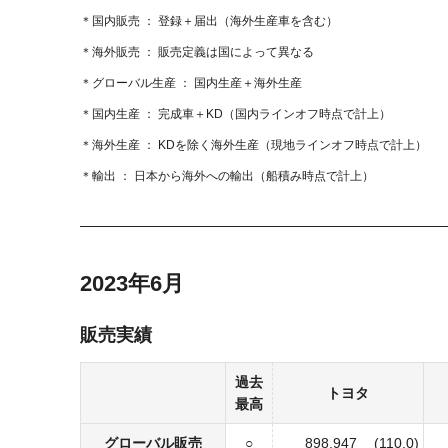
国内販売
登録＋届出
（海外生産車を含む）
海外販売
販売定義は国によって異なる
グローバル生産
国内生産＋海外生産
国内生産
完成車＋KD
（国内ラインオフ時点で計上）
海外生産
KDを除く海外生産
（現地ラインオフ時点で計上）
輸出
日本から海外への輸出
（船積み時点で計上）
2023年6月
販売実績
過去
トヨタ
最高
グローバル販売
○
898,947
(110.0)