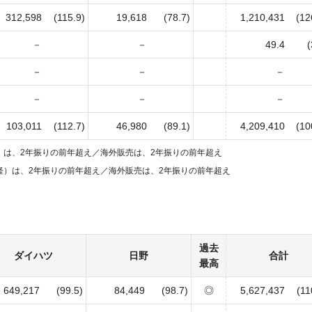
312,598
(115.9)
19,618
(78.7)
1,210,431
(12
－
－
49.4
(
－
－
－
－
－
－
103,011
(112.7)
46,980
(89.1)
4,209,410
(10
）は、2年振りの前年超え／
海外販売は、2年振りの前年超え
軽）は、2年振りの前年超え／
海外販売は、2年振りの前年超え
過去
ダイハツ
日野
合計
最高
649,217
(99.5)
84,449
(98.7)
◎
5,627,437
(11