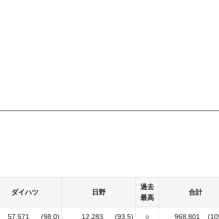
過去
ダイハツ
日野
合計
最高
57,571
(98.0)
12,283
(93.5)
○
968,801
(10