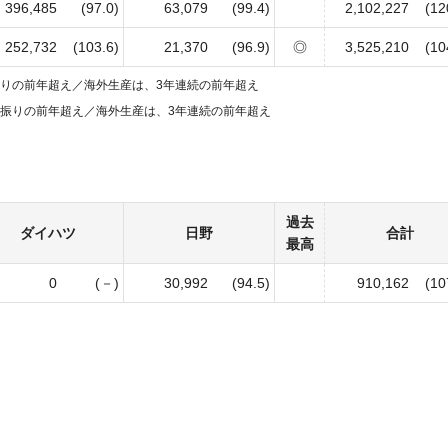
396,485
(97.0)
63,079
(99.4)
2,102,227
(12
252,732
(103.6)
21,370
(96.9)
◎
3,525,210
(10
振りの前年超え／
海外生産は、3年連続の前年超え
年振りの前年超え／
海外生産は、3年連続の前年超え
過去
ダイハツ
日野
合計
最高
0
(－)
30,992
(94.5)
910,162
(10