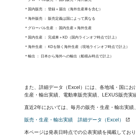
国内販売
登録＋届出
（海外生産車を含む）
海外販売
販売定義は国によって異なる
グローバル生産
国内生産＋海外生産
国内生産
完成車＋KD
（国内ラインオフ時点で計上）
海外生産
KDを除く海外生産
（現地ラインオフ時点で計上）
輸出
日本から海外への輸出
（船積み時点で計上）
また、詳細データ（Excel）には、各地域・国に
生産・輸出実績、電動車販売実績、LEXUS販売実
直近2年においては、毎月の販売・生産・輸出実績
販売・生産・輸出実績 詳細データ（Excel）
本ページは発表日時点での公表実績を掲載しており