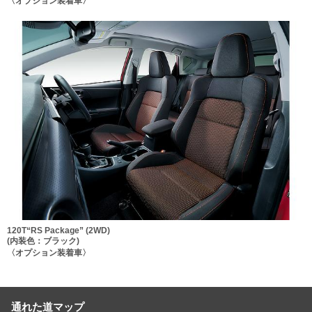
〈オプション装着車〉
120T“RS Package” (2WD)
(内装色：ブラック)
〈オプション装着車〉
通れた道マップ