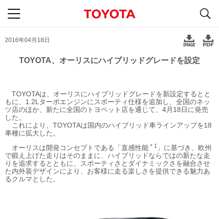
S
navigation
2016年04月18日
TOYOTA、オーリスにハイブリッドグレードを設定
TOYOTAは、オーリスにハイブリッドグレードを新設定するとと
もに、1.2Lターボエンジンにスポーティ仕様を追加し、全国のネッ
ツ店のほか、新たに全国のトヨペット店を通じて、4月18日に発売
した。
これにより、TOYOTAは国内のハイブリッド車ラインアップを18
車種に拡大した。
＊1
オーリスは開発コンセプトである「直感性能
」に基づき、欧州
で鍛え上げた走りはそのままに、ハイブリッドならではの新たな走
りを追求するとともに、スポーティさとダイナミックさを融合させ
た内外装デザインにより、お客様に走る楽しさを提供できる魅力あ
るクルマとした。