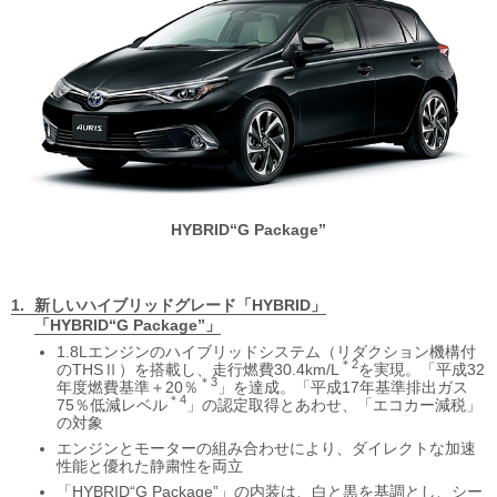
HYBRID“G Package”
新しいハイブリッドグレード
「HYBRID」
「HYBRID“G Package”」
1.8Lエンジンのハイブリッドシステム（リダクション機構付
＊2
のTHSⅡ）を搭載し、走行燃費30.4km/L
を実現。「平成32
＊3
年度燃費基準＋20％
」を達成。「平成17年基準排出ガス
＊4
75％低減レベル
」の認定取得とあわせ、「エコカー減税」
の対象
エンジンとモーターの組み合わせにより、ダイレクトな加速
性能と優れた静粛性を両立
「HYBRID“G Package”」の内装は、白と黒を基調とし、シー