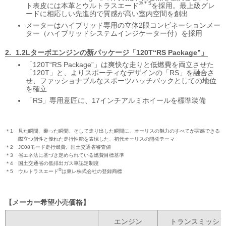
®＊5
ト表皮には本革とウルトラスエード
を採用。最上級グレ
ードに相応しい先進的で質感が高い室内空間を創出
メーターはハイブリッド専用の立体2眼コンビネーションメー
ター（ハイブリッドシステムインジケーター付）を採用
1.2Lターボエンジンの新パッケージ
「120T“RS Package”」
「120T“RS Package”」は爽快な走りと低燃費を両立させた
「120T」と、よりスポーティなデザインの「RS」を融合さ
せ、ファッショナブルなスポーツハッチバックとしての地位
を確立
「RS」専用意匠に、17インチアルミホイールを標準装備
＊1
見た瞬間、乗った瞬間、そして走り出した瞬間に、
オーリスの魅力のすべてが実感できる
際立つ個性と優れた走行性能を表現した、
初代オーリスの開発テーマ
＊2
JC08モード走行燃費。国土交通省審査値
＊3
省エネ法に基づき定められている燃費目標基準
＊4
国土交通省の低排出ガス車認定制度
®
＊5
ウルトラスエード
は東レ株式会社の登録商標
メーカー希望小売価格
エンジン
トランスミッシ