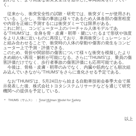
く。
従来から、衝突安全性の試験・研究では、衝突ダミーが使用され
ている。しかし、市場の事故は様々であるため人体各部の傷害程度
や内容を正確に予測するには衝突ダミーでは限界がある。
これに対し、コンピューター上のバーチャル人体モデルであ
る“THUMS”は、全身を骨・皮膚・靭帯・腱にいたるまで形状や強度
をより人体に近いものに再現しており、車両衝突シミュレーション
と組み合わせることで、衝突時の人体の挙動や傷害の発生をコンピ
ューター上で予測・評価できる。
このため、骨折や関節部の傷害について様々な衝突を模擬したより
きめ細かい再現・解析が可能になる。さらに“THUMS”は、乗員の傷
害評価だけでなく、歩行者事故の傷害評価にも応用可能である。
今後は、骨格・皮膚・靭帯のみでなく、内臓や筋肉なども順次組
み込んでいきながら“THUMS”をさらに進化させる予定である。
なお“THUMS”は、5月24日から始まる自動車技術会春季大会で展
示発表した後、株式会社トヨタシステムリサーチなどを通じて研究
機関への提供を予定している。
＊
THUMS（サムス）
T
otal
HU
man
M
odel for
S
afety
以上