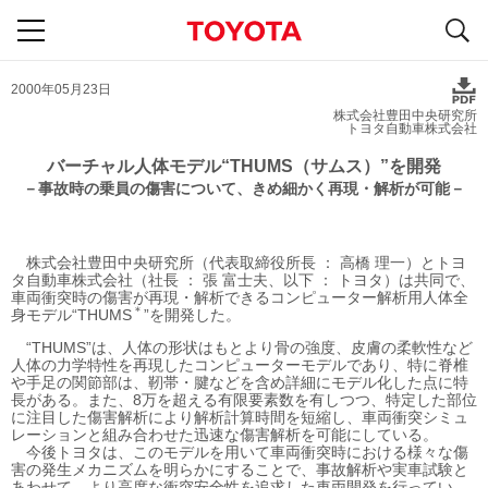
S
navigation
2000年05月23日
株式会社豊田中央研究所
トヨタ自動車株式会社
バーチャル人体モデル“THUMS（サムス）”を開発
－事故時の乗員の傷害について、
きめ細かく再現・解析が可能－
株式会社豊田中央研究所（代表取締役所長 ： 高橋 理一）とトヨ
タ自動車株式会社（社長 ： 張 富士夫、以下 ： トヨタ）は共同で、
車両衝突時の傷害が再現・解析できるコンピューター解析用人体全
＊
身モデル“THUMS
”を開発した。
“THUMS”は、人体の形状はもとより骨の強度、皮膚の柔軟性など
人体の力学特性を再現したコンピューターモデルであり、特に脊椎
や手足の関節部は、靭帯・腱などを含め詳細にモデル化した点に特
長がある。また、8万を超える有限要素数を有しつつ、特定した部位
に注目した傷害解析により解析計算時間を短縮し、車両衝突シミュ
レーションと組み合わせた迅速な傷害解析を可能にしている。
今後トヨタは、このモデルを用いて車両衝突時における様々な傷
害の発生メカニズムを明らかにすることで、事故解析や実車試験と
あわせて、より高度な衝突安全性を追求した車両開発を行ってい